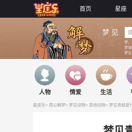
首页
星座
梦 见
梦，
梦境
梦见
梦见
梦见
梦见
人物
情爱
生活
星座乐
>
周公解梦
>
梦见动物
>
其他动物
> 梦见青蛙是
梦见