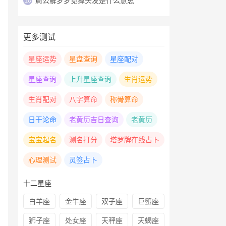
10
周公解梦梦见掉头发是什么意思
更多测试
星座运势
星盘查询
星座配对
星座查询
上升星座查询
生肖运势
生肖配对
八字算命
称骨算命
日干论命
老黄历吉日查询
老黄历
宝宝起名
测名打分
塔罗牌在线占卜
心理测试
灵签占卜
十二星座
白羊座
金牛座
双子座
巨蟹座
狮子座
处女座
天秤座
天蝎座