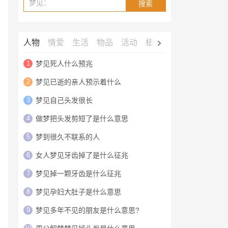
梦见：
搜索
人物
情爱
生活
物品
活动
植物
动物
鬼神
建
1
梦见死人什么预兆
2
梦见已逝的亲人预示着什么
3
梦见自己头发很长
4
做梦把头发剪短了是什么意思
5
梦到很久不联系的人
6
女人梦见牙齿掉了是什么征兆
7
梦见掉一颗牙齿是什么征兆
8
梦见孕妇大肚子是什么意思
9
梦见多年不见的朋友是什么意思?