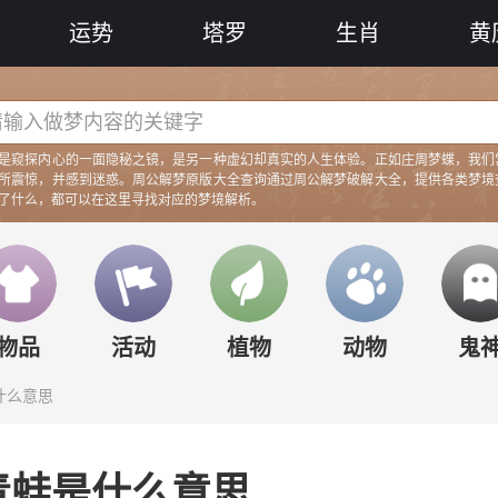
运势
塔罗
生肖
黄
是窥探内心的一面隐秘之镜，是另一种虚幻却真实的人生体验。正如庄周梦蝶，我们
所震惊，并感到迷惑。周公解梦原版大全查询通过周公解梦破解大全，提供各类梦境
了什么，都可以在这里寻找对应的梦境解析。
梦见
梦见
梦见
梦见
梦
物品
活动
植物
动物
鬼
什么意思
青蛙是什么意思