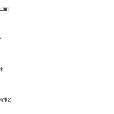
星座？
？
座
商排名