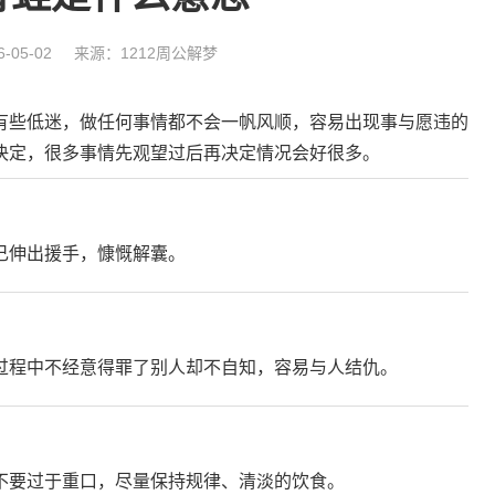
-05-02
来源：1212周公解梦
有些低迷，做任何事情都不会一帆风顺，容易出现事与愿违的
决定，很多事情先观望过后再决定情况会好很多。
己伸出援手，慷慨解囊。
过程中不经意得罪了别人却不自知，容易与人结仇。
不要过于重口，尽量保持规律、清淡的饮食。