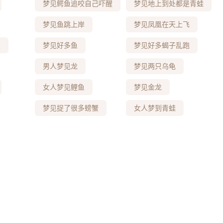
梦见鳄鱼追咬自己吓醒
梦见地上到处都是青蛙
梦见鱼跳上岸
梦见凤凰在天上飞
鱼
梦见好多鱼
梦见好多蝎子乱跑
男人梦见龙
梦见两只乌龟
女人梦见鲤鱼
梦见金龙
梦见捉了很多螃蟹
女人梦到青蛙