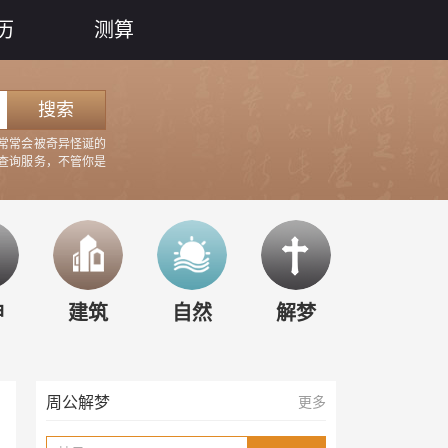
历
测算
搜索
常常会被奇异怪诞的
查询服务，不管你是
梦见
见
梦见
梦见
西方
神
建筑
自然
解梦
周公解梦
更多