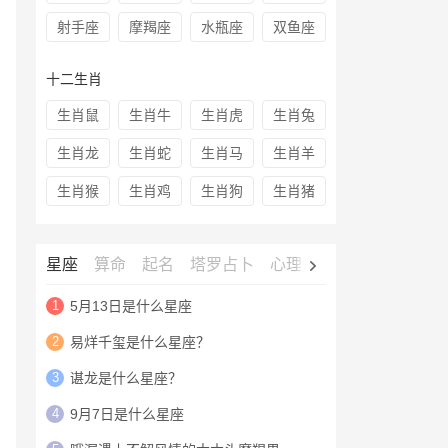
射手座
摩羯座
水瓶座
双鱼座
十二生肖
生肖鼠
生肖牛
生肖虎
生肖兔
生肖龙
生肖蛇
生肖马
生肖羊
生肖猴
生肖鸡
生肖狗
生肖猪
星座
算命
起名
塔罗占卜
心理测试
老黄历
灵签
1
5月13日是什么星座
2
易烊千玺是什么星座？
3
谌龙是什么星座？
4
9月7日是什么星座