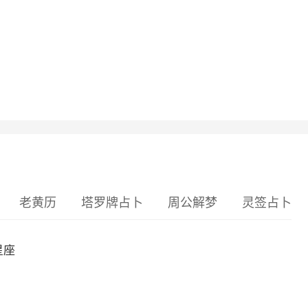
老黄历
塔罗牌占卜
周公解梦
灵签占卜
星座