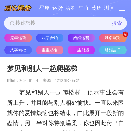
星座
运势
塔罗
生肖
黄历
测算
搜索
姓名配对
流年运势
八字合婚
婚姻运势
八字精批
宝宝起名
一生财运
结婚吉日
梦见和别人一起爬楼梯
时间：2026-01-01
来源：1212周公解梦
梦见和别人一起爬楼梯，预示事业会有
所上升，并且能与别人相处愉快。一直以来困
扰你的爱情烦恼也将结束，由此展开一段新的
恋情，另一半对你特别温柔，你也因此付出自