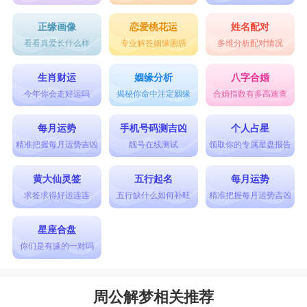
正缘画像
恋爱桃花运
姓名配对
看看真爱长什么样
专业解答姻缘困惑
多维分析配对情况
生肖财运
姻缘分析
八字合婚
今年你会走好运吗
揭秘你命中注定姻缘
合婚指数有多高速查
每月运势
手机号码测吉凶
个人占星
精准把握每月运势吉凶
靓号在线测试
领取你的专属星盘报告
黄大仙灵签
五行起名
每月运势
求签求得好运连连
五行缺什么如何补旺
精准把握每月运势吉凶
星座合盘
你们是有缘的一对吗
周公解梦相关推荐