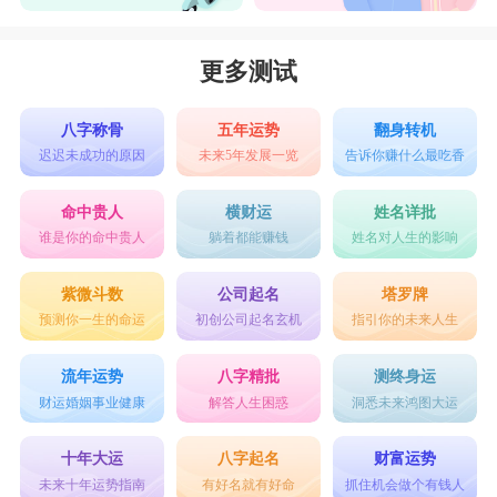
更多测试
八字称骨
五年运势
翻身转机
迟迟未成功的原因
未来5年发展一览
告诉你赚什么最吃香
命中贵人
横财运
姓名详批
谁是你的命中贵人
躺着都能赚钱
姓名对人生的影响
紫微斗数
公司起名
塔罗牌
预测你一生的命运
初创公司起名玄机
指引你的未来人生
流年运势
八字精批
测终身运
财运婚姻事业健康
解答人生困惑
洞悉未来鸿图大运
十年大运
八字起名
财富运势
未来十年运势指南
有好名就有好命
抓住机会做个有钱人