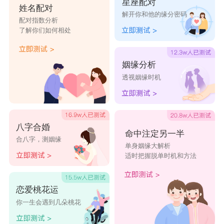
星座配对
姓名配对
解开你和他的缘分密码
配对指数分析
了解你们如何相处
姻缘分析
透视姻缘时机
八字合婚
命中注定另一半
合八字，测姻缘
单身姻缘大解析
适时把握脱单时机和方法
恋爱桃花运
你一生会遇到几朵桃花