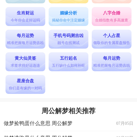
生肖财运
姻缘分析
八字合婚
今年你会走好运吗
揭秘你命中注定姻缘
合婚指数有多高速查
每月运势
手机号码测吉凶
个人占星
精准把握每月运势吉凶
靓号在线测试
领取你的专属星盘报告
黄大仙灵签
五行起名
每月运势
求签求得好运连连
五行缺什么如何补旺
精准把握每月运势吉凶
星座合盘
你们是有缘的一对吗
周公解梦相关推荐
做梦捡鸭蛋什么意思 周公解梦
07月05日