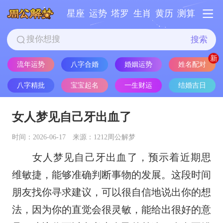
星座
运势
塔罗
生肖
黄历
测算
搜索
姓名配对
流年运势
八字合婚
婚姻运势
八字精批
宝宝起名
一生财运
结婚吉日
女人梦见自己牙出血了
时间：2026-06-17
来源：1212周公解梦
女人梦见自己牙出血了，预示着近期思
维敏捷，能够准确判断事物的发展。这段时间
朋友找你寻求建议，可以很自信地说出你的想
法，因为你的直觉会很灵敏，能给出很好的意