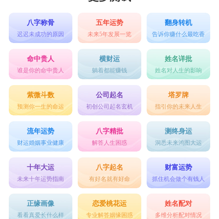
八字称骨
五年运势
翻身转机
迟迟未成功的原因
未来5年发展一览
告诉你赚什么最吃香
命中贵人
横财运
姓名详批
谁是你的命中贵人
躺着都能赚钱
姓名对人生的影响
紫微斗数
公司起名
塔罗牌
预测你一生的命运
初创公司起名玄机
指引你的未来人生
流年运势
八字精批
测终身运
财运婚姻事业健康
解答人生困惑
洞悉未来鸿图大运
十年大运
八字起名
财富运势
未来十年运势指南
有好名就有好命
抓住机会做个有钱人
正缘画像
恋爱桃花运
姓名配对
看看真爱长什么样
专业解答姻缘困惑
多维分析配对情况