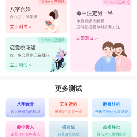
八字合婚
命中注定另一半
合八字，测姻缘
单身姻缘大解析
适时把握脱单时机和方法
恋爱桃花运
你一生会遇到几朵桃花
更多测试
八字称骨
五年运势
翻身转机
迟迟未成功的原因
未来5年发展一览
告诉你赚什么最吃香
命中贵人
横财运
姓名详批
谁是你的命中贵人
躺着都能赚钱
姓名对人生的影响