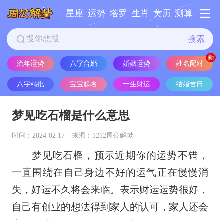
星座
运势
塔罗
生肖
黄历
测算
搜索
姓名配对
流年运势
八字合婚
婚姻运势
八字精批
宝宝起名
一生财运
结婚吉日
梦见吃石榴是什么意思
时间：2024-02-17
来源：1212周公解梦
梦见吃石榴，预示近期你的运势不错，
一直围绕在自己身边不好的运气正在慢慢消
失，好运不久将会来临。表示财运运势很好，
自己有创业的想法得到家人的认可，家人还会