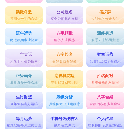
紫微斗数
公司起名
塔罗牌
预测你一生的命运
初创公司起名玄机
指引你的未来人生
流年运势
八字精批
测终身运
财运婚姻事业健康
解答人生困惑
洞悉未来鸿图大运
十年大运
八字起名
财富运势
未来十年运势指南
有好名就有好命
抓住机会做个有钱人
正缘画像
恋爱桃花运
姓名配对
看看真爱长什么样
专业解答姻缘困惑
多维分析配对情况
生肖财运
姻缘分析
八字合婚
今年你会走好运吗
揭秘你命中注定姻缘
合婚指数有多高速查
每月运势
手机号码测吉凶
个人占星
精准把握每月运势吉凶
靓号在线测试
领取你的专属星盘报告