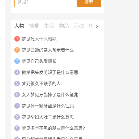
梦见：
搜索
人物
情爱
生活
物品
活动
植物
动物
鬼神
建
1
梦见死人什么预兆
2
梦见已逝的亲人预示着什么
3
梦见自己头发很长
4
做梦把头发剪短了是什么意思
5
梦到很久不联系的人
6
女人梦见牙齿掉了是什么征兆
7
梦见掉一颗牙齿是什么征兆
8
梦见孕妇大肚子是什么意思
9
梦见多年不见的朋友是什么意思?