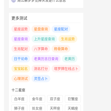
10
周公解梦梦见掉头发是什么意思
更多测试
星座运势
星盘查询
星座配对
星座查询
上升星座查询
生肖运势
生肖配对
八字算命
称骨算命
日干论命
老黄历吉日查询
老黄历
宝宝起名
测名打分
塔罗牌在线占卜
心理测试
灵签占卜
十二星座
白羊座
金牛座
双子座
巨蟹座
狮子座
处女座
天秤座
天蝎座