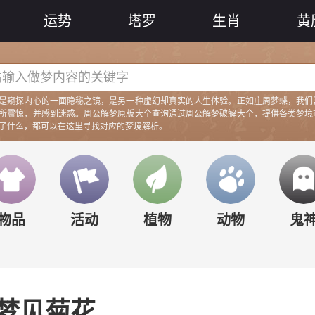
运势
塔罗
生肖
黄
是窥探内心的一面隐秘之镜，是另一种虚幻却真实的人生体验。正如庄周梦蝶，我们
所震惊，并感到迷惑。周公解梦原版大全查询通过周公解梦破解大全，提供各类梦境
了什么，都可以在这里寻找对应的梦境解析。
梦见
梦见
梦见
梦见
梦
物品
活动
植物
动物
鬼
梦见菊花