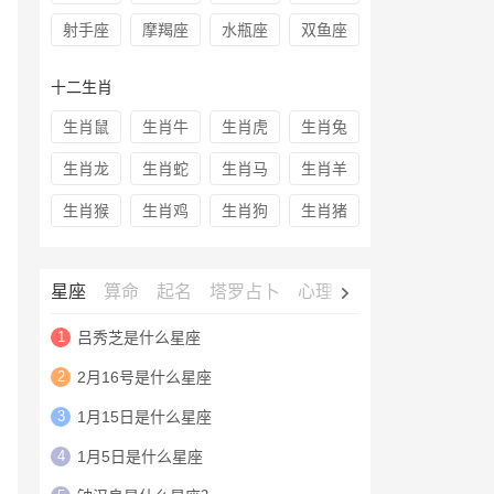
射手座
摩羯座
水瓶座
双鱼座
十二生肖
生肖鼠
生肖牛
生肖虎
生肖兔
生肖龙
生肖蛇
生肖马
生肖羊
生肖猴
生肖鸡
生肖狗
生肖猪
星座
算命
起名
塔罗占卜
心理测试
老黄历
灵签
1
吕秀芝是什么星座
2
2月16号是什么星座
3
1月15日是什么星座
4
1月5日是什么星座