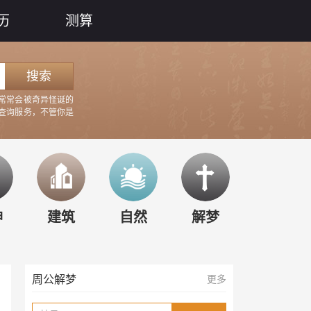
历
测算
搜索
常常会被奇异怪诞的
查询服务，不管你是
梦见
见
梦见
梦见
西方
神
建筑
自然
解梦
周公解梦
更多