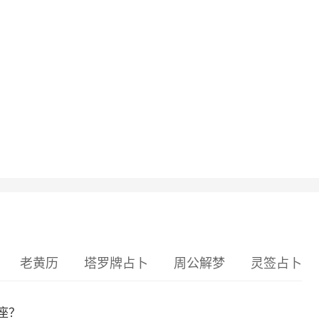
老黄历
塔罗牌占卜
周公解梦
灵签占卜
座？