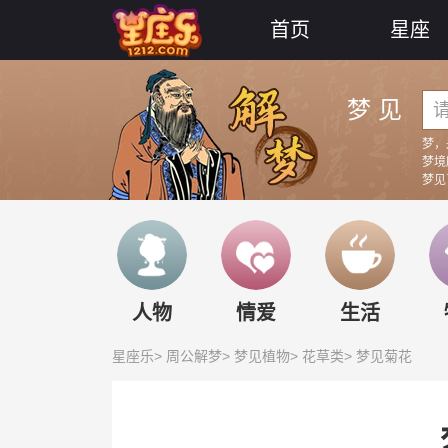
首页
星座
梦 见
梦，
梦境
梦见
梦见
梦见
梦见
人物
情爱
生活
星座乐
>
周公解梦
>
梦见植物
>
花草类
> 梦见菊花