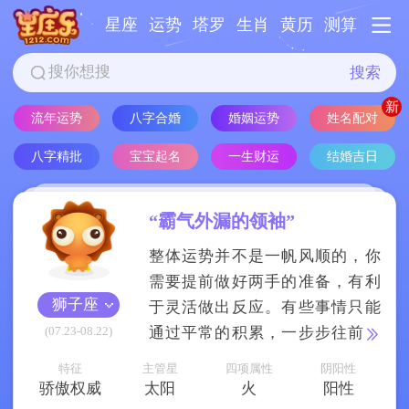
星座
运势
塔罗
生肖
黄历
测算
搜索
流年运势
八字合婚
婚姻运势
姓名配对
八字精批
宝宝起名
一生财运
结婚吉日
“霸气外漏的领袖”
整体运势并不是一帆风顺的，你
需要提前做好两手的准备，有利
狮子座
于灵活做出反应。有些事情只能
(07.23-08.22)
通过平常的积累，一步步往前，
即便有质疑被不要轻易动摇。生
特征
主管星
四项属性
阴阳性
活方面会比较忙碌，可能有各种
骄傲权威
太阳
火
阳性