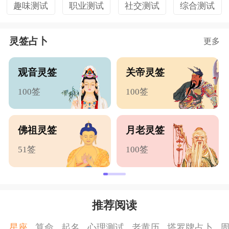
趣味测试
职业测试
社交测试
综合测试
灵签占卜
更多
观音灵签
关帝灵签
100签
100签
佛祖灵签
月老灵签
51签
100签
推荐阅读
星座
算命
起名
心理测试
老黄历
塔罗牌占卜