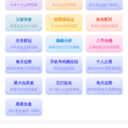
未来十年运势指南
有好名就有好命
抓住机会做个有钱人
正缘画像
恋爱桃花运
姓名配对
看看真爱长什么样
专业解答姻缘困惑
多维分析配对情况
生肖财运
姻缘分析
八字合婚
今年你会走好运吗
揭秘你命中注定姻缘
合婚指数有多高速查
每月运势
手机号码测吉凶
个人占星
精准把握每月运势吉凶
靓号在线测试
领取你的专属星盘报告
黄大仙灵签
五行起名
每月运势
求签求得好运连连
五行缺什么如何补旺
精准把握每月运势吉凶
星座合盘
你们是有缘的一对吗