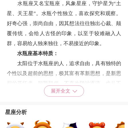
水瓶座又名宝瓶座，
风象星座
，守护星为“土
星、天王星”。水瓶个性独立，喜欢探究和观察。
好奇心强，崇尚自由，因其想法往往独出心裁、颠
覆传统，会给人古怪的印象，以至于较难融入人
群，容易给人独来独往，不易接近的印象。
水瓶座基本特质：
太阳位于水瓶座的人，追求自由，具有独特的
个性以及超前的思想，极其富有革新思想，是新思
想的开拓者。聪颖脱俗，不喜欢随波逐流，也从不
展开全文
按牌理出牌，冷静，对他人和蔼可亲，谦虚有礼。
水瓶座具体特质：
星座分析
水瓶座是黄道星座之第十一宫，主宰星为天王
星，思想超前，富有开拓精神。个性友善博爱、有