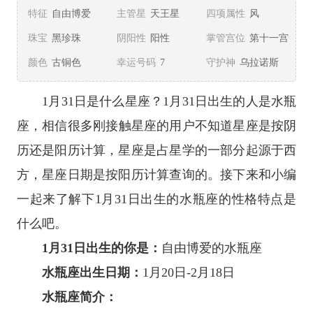
特征
自由博爱
主管星
天王星
四项属性
风
珠宝
黑珍珠
阴阳性
阳性
掌管宫位
第十一宫
颜色
古铜色
幸运号码
7
守护神
乌拉诺斯
1月31日是什么
星座
？1月31日出生的人是
水瓶
座
，相信很多刚接触
星座
的用户不知道星座是按阴
历还是阳历计算，星座是占星学的一部分起源于西
方，星座日期是按阳历计算查询的。接下来和小编
一起来了解下1月31日出生的
水瓶座
的性格特点是
什么吧。
1月31日出生的你是：
自由博爱的水瓶座
水瓶座出生日期：
1月20日-2月18日
水瓶座简介：