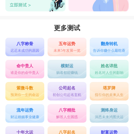
更多测试
八字称骨
五年运势
翻身转机
迟迟未成功的原因
未来5年发展一览
告诉你赚什么最吃香
命中贵人
横财运
姓名详批
谁是你的命中贵人
躺着都能赚钱
姓名对人生的影响
紫微斗数
公司起名
塔罗牌
预测你一生的命运
初创公司起名玄机
指引你的未来人生
流年运势
八字精批
测终身运
财运婚姻事业健康
解答人生困惑
洞悉未来鸿图大运
十年大运
八字起名
财富运势