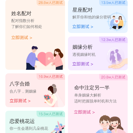
二的生活方式，崇尚自由。水瓶座是
12星座
中
星座配对
的”友谊之星“，他们对人友善又注重隐私，喜欢结
姓名配对
解开你和他的缘分密码
配对指数分析
交每一类朋友，但是确很难与他们交心，要真正与
了解你们如何相处
他们交心需要很长的时间。他们对自己的家人会显
得冷淡和疏远，不善表达自己对家人的感情。
姻缘分析
透视姻缘时机
八字合婚
命中注定另一半
合八字，测姻缘
单身姻缘大解析
适时把握脱单时机和方法
恋爱桃花运
你一生会遇到几朵桃花