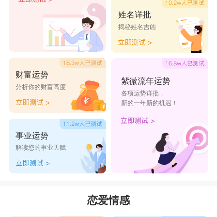
水瓶座行事风格：
姓名详批
水瓶很有才华，喜欢创意，独立自主，不喜欢
揭秘姓名吉凶
支配人或受人支配，喜欢用自己独到的方法去处理
问题。特立独行的作风容易给人古怪的感觉，擅长
分析规划，工作中乐于与他人合作。
财富运势
紫微流年运势
水瓶座个性盲点：
分析你的财富高度
各项运势详批，
水瓶需要注意的是，有时太过坚持己见，会显
新的一年新的机遇！
得固执，容易以自我为中心。喜欢创新、但过分追
事业运势
求与众不同，也容易引发矛盾。太过理性，易给人
解读您的事业天赋
冷漠无情的印象。
水瓶座总结：
水瓶座的人天资聪慧，是个人主义色彩很浓重
恋爱情感
的星座，他们最大的特点是革新，他们追求独一无