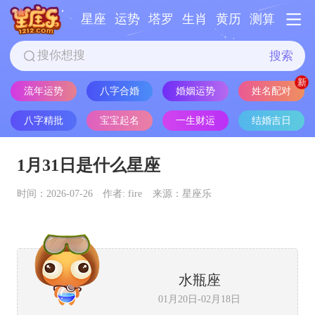
星座
运势
塔罗
生肖
黄历
测算
搜索
流年运势
八字合婚
婚姻运势
姓名配对
八字精批
宝宝起名
一生财运
结婚吉日
1月31日是什么星座
时间：2026-07-26
作者: fire
来源：星座乐
水瓶座
01月20日-02月18日