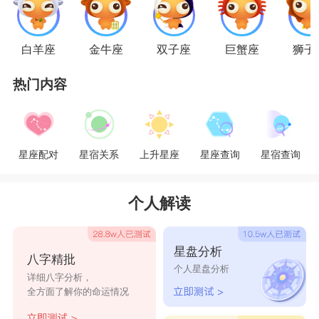
创意和远见，善于观察分析。太阳落在水瓶座的
人，是不依习俗，不喜欢随波逐流的人，说话做事
白羊座
金牛座
双子座
巨蟹座
狮子
全凭兴趣，很有自己的想法，追求独一无二的生活
热门内容
方式，强调精神和物质的充实。好奇心强，擅长理
智分析，常常把强烈的愿望和独立精神融合在一
起。喜欢用自由的思想做决定，随心所欲。
星座配对
星宿关系
上升星座
星座查询
星宿查询
水瓶座的外貌特征：
个人解读
水瓶座是天生的衣架子，双手和双腿肌肉均
匀，手臂较一般人长一些。身材匀称，线条优美。
星盘分析
八字精批
个人星盘分析
多俊男美女，皮肤一般来讲都不错，看起来很健
详细八字分析，
全方面了解你的命运情况
康，身材匀称，身上自带一股魅人的风情。