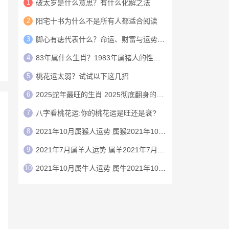
1
破太岁是什么意思？有什么化解之法
2
阳宅十书为什么不是所有人都适合阅读
3
脚心有痣代表什么？命运、财富与运势详解
4
83年属什么生肖？1983年属猪人的性格与2026年运势详解
5
桃花运太弱？试试以下这几招
6
2025蛇年最旺的生肖 2025彻底翻身的生肖
7
八字看桃花运:你的桃花运是旺还是衰?
8
2021年10月属猴人运势 属猴2021年10月运程
9
2021年7月属羊人运势 属羊2021年7月运程
10
2021年10月属牛人运势 属牛2021年10月运程