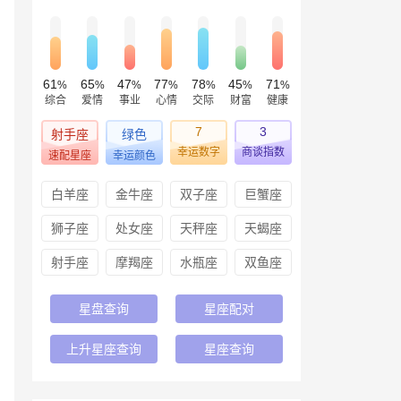
61
65
47
77
78
45
71
%
%
%
%
%
%
%
综合
爱情
事业
心情
交际
财富
健康
7
3
射手座
绿色
幸运数字
商谈指数
速配星座
幸运颜色
白羊座
金牛座
双子座
巨蟹座
狮子座
处女座
天秤座
天蝎座
射手座
摩羯座
水瓶座
双鱼座
星盘查询
星座配对
上升星座查询
星座查询