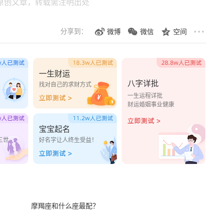
原创文章，转载需注明出处
分享到：
微博
微信
空间
一生财运
八字详批
？
找对自己的求财方式
一生运程详批
财运婚姻事业健康
宝宝起名
三世
好名字让人终生受益！
摩羯座和什么座最配？