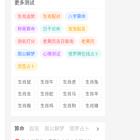
更多测试
生肖运势
生肖配对
八字算命
称骨算命
日干论命
宝宝起名
测名打分
老黄历吉日查询
老黄历
周公解梦
心理测试
塔罗牌在线占卜
灵签占卜
生肖鼠
生肖牛
生肖虎
生肖兔
生肖龙
生肖蛇
生肖马
生肖羊
生肖猴
生肖鸡
生肖狗
生肖猪
算命
起名
周公解梦
塔罗占卜
心理测试
老黄历