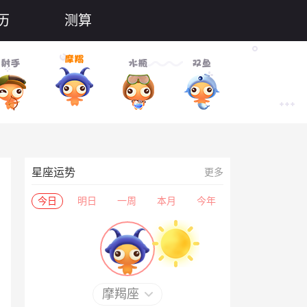
历
测算
星座运势
更多
今日
明日
一周
本月
今年
摩羯座