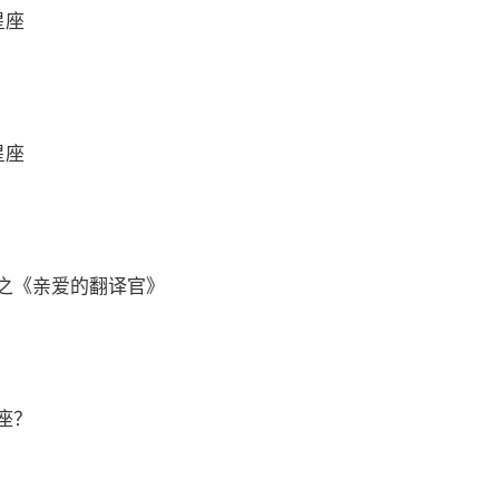
星座
星座
之《亲爱的翻译官》
座？