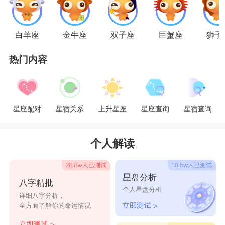
天秤座
给很多人感觉就是，他们有很多追求者，但
其实他们单身的概率却不低，天秤座从来不缺少被
白羊座
金牛座
双子座
巨蟹座
狮子
爱，他们有不少来自异性的关心问候，而当这时
热门内容
候，天秤座反而期待一些新鲜刺激的东西，一见钟
情让天秤座们充满好奇心，他们会希望有一个美妙
的相遇后，互相了解对方，然后谈一场很生动的恋
星座配对
星宿关系
上升星座
星座查询
星宿查询
爱。
星座乐原创文章，转载需注明出处
个人解读
星盘分析
八字精批
个人星盘分析
详细八字分析，
全方面了解你的命运情况