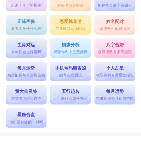
未来十年运势指南
有好名就有好命
抓住机会做个有钱人
正缘画像
恋爱桃花运
姓名配对
看看真爱长什么样
专业解答姻缘困惑
多维分析配对情况
生肖财运
姻缘分析
八字合婚
今年你会走好运吗
揭秘你命中注定姻缘
合婚指数有多高速查
每月运势
手机号码测吉凶
个人占星
精准把握每月运势吉凶
靓号在线测试
领取你的专属星盘报告
黄大仙灵签
五行起名
每月运势
求签求得好运连连
五行缺什么如何补旺
精准把握每月运势吉凶
星座合盘
你们是有缘的一对吗