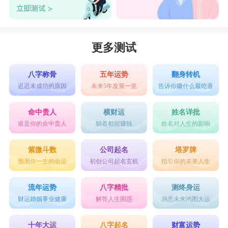
更多测试
八字称骨
五年运势
翻身转机
迟迟未成功的原因
未来5年发展一览
告诉你赚什么最吃香
命中贵人
横财运
姓名详批
谁是你的命中贵人
躺着都能赚钱
姓名对人生的影响
紫微斗数
公司起名
塔罗牌
预测你一生的命运
初创公司起名玄机
指引你的未来人生
流年运势
八字精批
测终身运
财运婚姻事业健康
解答人生困惑
洞悉未来鸿图大运
十年大运
八字起名
财富运势