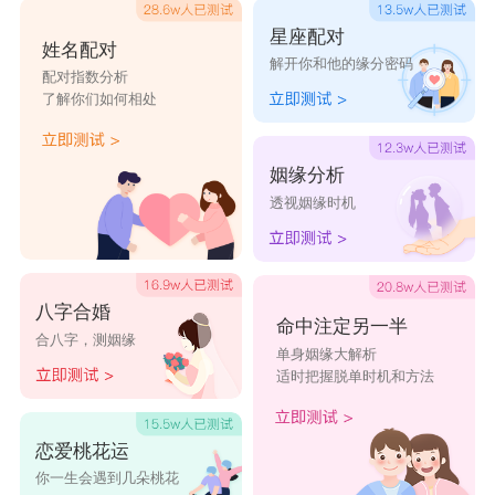
星座配对
姓名配对
解开你和他的缘分密码
配对指数分析
了解你们如何相处
姻缘分析
透视姻缘时机
八字合婚
命中注定另一半
合八字，测姻缘
单身姻缘大解析
适时把握脱单时机和方法
恋爱桃花运
你一生会遇到几朵桃花