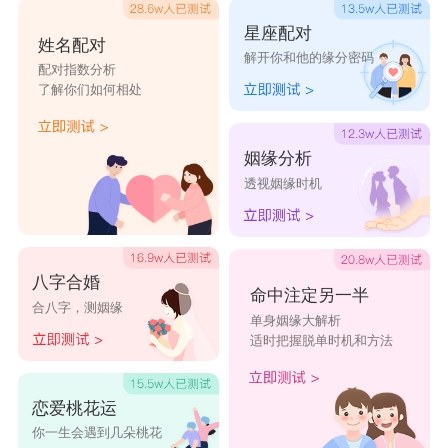
星座配对
姓名配对
解开你和他的缘分密码
配对指数分析
了解你们如何相处
姻缘分析
透视姻缘时机
八字合婚
命中注定另一半
合八字，测姻缘
单身姻缘大解析
适时把握脱单时机和方法
恋爱桃花运
你一生会遇到几朵桃花