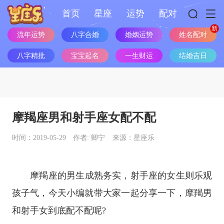
首页
星座
运势
配对
流年运势
八字合婚
婚姻运势
姓名配对
八字精批
宝宝起名
一生财运
结婚吉日
摩羯座男和射手座女配不配
时间：2019-05-29
作者: 卿宁
来源：星座乐
摩羯座
的男生成熟务实，
射手座
的女生则乐观
孩子气，今天小编就带大家一起分享一下，摩羯男
和射手女到底配不配呢?