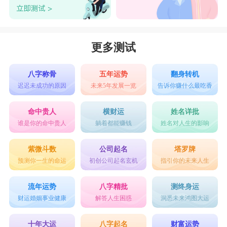
更多测试
八字称骨
五年运势
翻身转机
迟迟未成功的原因
未来5年发展一览
告诉你赚什么最吃香
命中贵人
横财运
姓名详批
谁是你的命中贵人
躺着都能赚钱
姓名对人生的影响
紫微斗数
公司起名
塔罗牌
预测你一生的命运
初创公司起名玄机
指引你的未来人生
流年运势
八字精批
测终身运
财运婚姻事业健康
解答人生困惑
洞悉未来鸿图大运
十年大运
八字起名
财富运势