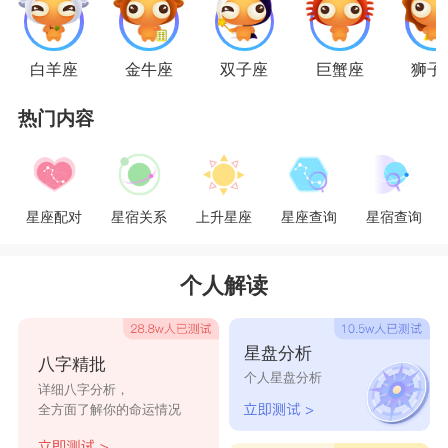
了。但是对于射手座女生来说完全不是这样。她们
会非常厌恶摩羯座男生对自己的限制，自由对于她
白羊座
金牛座
双子座
巨蟹座
狮子
们来说实在是太可贵了，即使失去爱情，射手女也
热门内容
在所不惜。
最后，摩羯座的男生其实不是一个很擅长甜言
星座配对
星宿关系
上升星座
星座查询
星宿查询
蜜语的人，他们可能不太会在语言上表达自己的
爱，而是更喜欢用行动去默默地付出，希望自己的
个人解读
爱人可以发现自己的用心良苦。但是射手座女孩子
大大咧咧，她们是很会表达自己的感情的，也不会
星盘分析
八字精批
细心到可以发现摩羯座男生对自己的好。所以到后
个人星盘分析
详细八字分析，
期射手座女孩子可能会认为摩羯座男生不爱自己，
全方面了解你的命运情况
而摩羯座男生一直付出也会累。