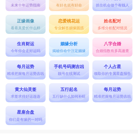
未来十年运势指南
有好名就有好命
抓住机会做个有钱人
正缘画像
恋爱桃花运
姓名配对
看看真爱长什么样
专业解答姻缘困惑
多维分析配对情况
生肖财运
姻缘分析
八字合婚
今年你会走好运吗
揭秘你命中注定姻缘
合婚指数有多高速查
每月运势
手机号码测吉凶
个人占星
精准把握每月运势吉凶
靓号在线测试
领取你的专属星盘报告
黄大仙灵签
五行起名
每月运势
求签求得好运连连
五行缺什么如何补旺
精准把握每月运势吉凶
星座合盘
你们是有缘的一对吗