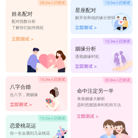
星座配对
姓名配对
解开你和他的缘分密码
配对指数分析
了解你们如何相处
姻缘分析
透视姻缘时机
八字合婚
命中注定另一半
合八字，测姻缘
单身姻缘大解析
适时把握脱单时机和方法
恋爱桃花运
你一生会遇到几朵桃花