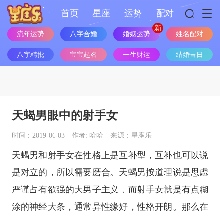
首页
星座
运势
配对
婚姻运势
流年运势
八字合婚
姓名配对
八字精批
宝宝起名
一生财运
结婚吉日
天蝎男眼中的射手女
时间：2019-06-03
作者: 哈哈
来源：星座乐
天蝎男和射手女在性格上是互补型，互补也可以说
是对立的，所以需要磨合。天蝎男按道理说是思虑
严谨占有欲强的大男子主义，而射手女就是有点糊
涂的神经大条，通常异性缘好，性格开朗。那么在