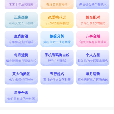
未来十年运势指南
有好名就有好命
抓住机会做个有钱人
正缘画像
恋爱桃花运
姓名配对
看看真爱长什么样
专业解答姻缘困惑
多维分析配对情况
生肖财运
姻缘分析
八字合婚
今年你会走好运吗
揭秘你命中注定姻缘
合婚指数有多高速查
每月运势
手机号码测吉凶
个人占星
精准把握每月运势吉凶
靓号在线测试
领取你的专属星盘报告
黄大仙灵签
五行起名
每月运势
求签求得好运连连
五行缺什么如何补旺
精准把握每月运势吉凶
星座合盘
你们是有缘的一对吗