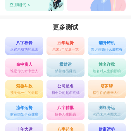
更多测试
八字称骨
五年运势
翻身转机
迟迟未成功的原因
未来5年发展一览
告诉你赚什么最吃香
命中贵人
横财运
姓名详批
谁是你的命中贵人
躺着都能赚钱
姓名对人生的影响
紫微斗数
公司起名
塔罗牌
预测你一生的命运
初创公司起名玄机
指引你的未来人生
流年运势
八字精批
测终身运
财运婚姻事业健康
解答人生困惑
洞悉未来鸿图大运
十年大运
八字起名
财富运势