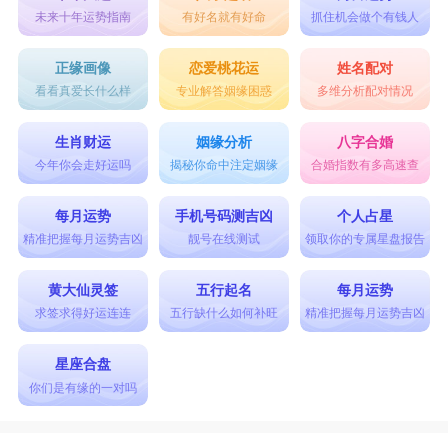
未来十年运势指南
有好名就有好命
抓住机会做个有钱人
正缘画像
恋爱桃花运
姓名配对
看看真爱长什么样
专业解答姻缘困惑
多维分析配对情况
生肖财运
姻缘分析
八字合婚
今年你会走好运吗
揭秘你命中注定姻缘
合婚指数有多高速查
每月运势
手机号码测吉凶
个人占星
精准把握每月运势吉凶
靓号在线测试
领取你的专属星盘报告
黄大仙灵签
五行起名
每月运势
求签求得好运连连
五行缺什么如何补旺
精准把握每月运势吉凶
星座合盘
你们是有缘的一对吗