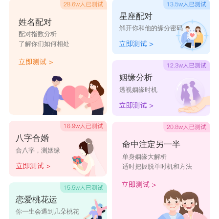
星座配对
姓名配对
解开你和他的缘分密码
配对指数分析
了解你们如何相处
姻缘分析
透视姻缘时机
八字合婚
命中注定另一半
合八字，测姻缘
单身姻缘大解析
适时把握脱单时机和方法
恋爱桃花运
你一生会遇到几朵桃花