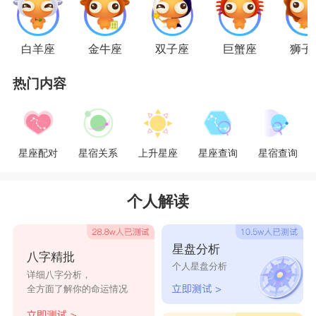
射手男和双子女：“兄弟变情侣”
射手男和双子女是真的很玩儿得来的组合，他
白羊座
金牛座
双子座
巨蟹座
狮子
们都有着共同的特质，那就是——喜新厌旧。但是
热门内容
神奇的是这一对永远都能在对方面前有着新鲜感，
他们一开始可能是因为兴趣走到一起的好朋友，但
是只需要一颗小小的火星，双方马上就能跟友情说
星座配对
星宿关系
上升星座
星座查询
星宿查询
再见，迎来爱情的美好了!
个人解读
天秤男和摩羯女：“浪子回头和扮猪吃老虎”
天秤男“中央空调”的属性已经众人皆知，但是
星盘分析
八字精批
摩羯女扮猪吃老虎也丝毫不逊色。想想看吧，一向
个人星盘分析
详细八字分析，
风流成自然的天秤男处处留情，却不小心惹到了默
全方面了解你的命运情况
默无闻看起来丝毫不起眼的摩羯女，会是什么后