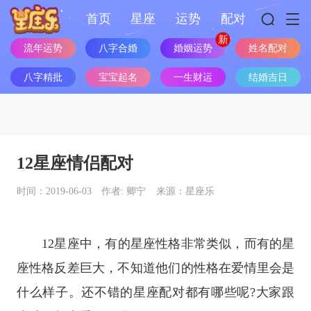
首页
星座
运势
配对
流年运势
八字合婚
婚姻运势
姓名配对
八字精批
宝宝起名
一生财运
结婚吉日
12星座情侣配对
时间：2019-06-03
作者: 卿宁
来源：星座乐
12
星座
中，有的
星座
性格非常类似，而有的星
座性格反差巨大，不知道他们的性格在爱情里会是
什么样子。还不错的星座配对都有哪些呢?大家跟