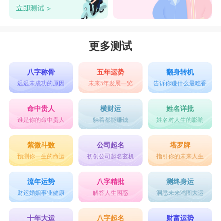
更多测试
八字称骨
五年运势
翻身转机
迟迟未成功的原因
未来5年发展一览
告诉你赚什么最吃香
命中贵人
横财运
姓名详批
谁是你的命中贵人
躺着都能赚钱
姓名对人生的影响
紫微斗数
公司起名
塔罗牌
预测你一生的命运
初创公司起名玄机
指引你的未来人生
流年运势
八字精批
测终身运
财运婚姻事业健康
解答人生困惑
洞悉未来鸿图大运
十年大运
八字起名
财富运势