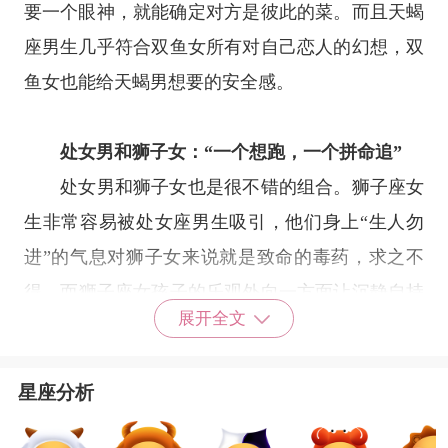
要一个眼神，就能确定对方是彼此的菜。而且
天蝎
座
男生几乎符合双鱼女所有对自己恋人的幻想，双
鱼女也能给天蝎男想要的安全感。
处女男和狮子女：“一个想跑，一个拼命追”
处女男和狮子女也是很不错的组合。
狮子座
女
生非常容易被
处女座
男生吸引，他们身上“生人勿
进”的气息对狮子女来说就是致命的毒药，求之不
得。而
狮子座
女孩子的乐观外向一方面让沉静自持
展开全文
的处女男感到恐慌，另一方面又不愿意撒手。一旦
双方在一起，那就绝对是甜甜蜜蜜到永久的节奏。
星座分析
但是如果没在一起，那就是典型的爱情悲剧了。