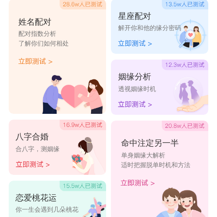
星座配对
姓名配对
解开你和他的缘分密码
配对指数分析
了解你们如何相处
姻缘分析
透视姻缘时机
八字合婚
命中注定另一半
合八字，测姻缘
单身姻缘大解析
适时把握脱单时机和方法
恋爱桃花运
你一生会遇到几朵桃花