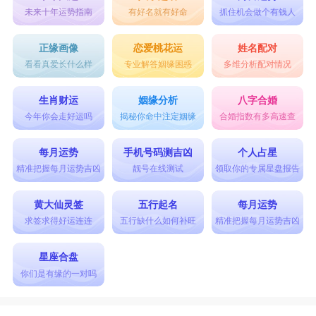
未来十年运势指南
有好名就有好命
抓住机会做个有钱人
正缘画像
恋爱桃花运
姓名配对
看看真爱长什么样
专业解答姻缘困惑
多维分析配对情况
生肖财运
姻缘分析
八字合婚
今年你会走好运吗
揭秘你命中注定姻缘
合婚指数有多高速查
每月运势
手机号码测吉凶
个人占星
精准把握每月运势吉凶
靓号在线测试
领取你的专属星盘报告
黄大仙灵签
五行起名
每月运势
求签求得好运连连
五行缺什么如何补旺
精准把握每月运势吉凶
星座合盘
你们是有缘的一对吗