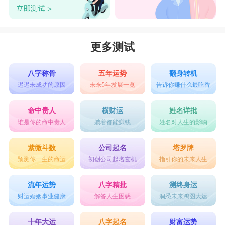
更多测试
八字称骨
五年运势
翻身转机
迟迟未成功的原因
未来5年发展一览
告诉你赚什么最吃香
命中贵人
横财运
姓名详批
谁是你的命中贵人
躺着都能赚钱
姓名对人生的影响
紫微斗数
公司起名
塔罗牌
预测你一生的命运
初创公司起名玄机
指引你的未来人生
流年运势
八字精批
测终身运
财运婚姻事业健康
解答人生困惑
洞悉未来鸿图大运
十年大运
八字起名
财富运势