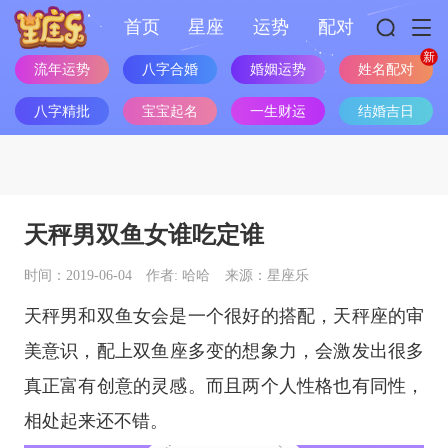
首页
星座
运势
配对
流年运势
八字合婚
婚姻运势
姓名配对
八字精批
宝宝起名
一生财运
结婚吉日
天秤男双鱼女谁吃定谁
时间：2019-06-04
作者: 哈哈
来源：星座乐
天秤男和双鱼女会是一个很好的搭配，
天秤座
的审
美意识，配上
双鱼座
多变的想象力，会激发出很多
真正富有创意的灵感。而且两个人性格也有同性，
相处起来还不错。