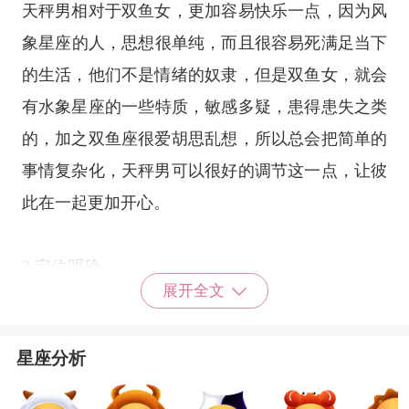
天秤男相对于双鱼女，更加容易快乐一点，因为
风
象星座
的人，思想很单纯，而且很容易死满足当下
的生活，他们不是情绪的奴隶，但是双鱼女，就会
有
水象星座
的一些特质，敏感多疑，患得患失之类
的，加之双鱼座很爱胡思乱想，所以总会把简单的
事情复杂化，天秤男可以很好的调节这一点，让彼
此在一起更加开心。
3.定位明确
展开全文
双鱼座心思细腻，常常逃避，因为每当需要表达深
刻情感和心中真实感受的时候，语言往往显得苍
星座分析
白。
天秤座
很有逻辑和理性，彬彬有礼，他们都是
自己生活圈中的社交能手，所以天秤男可以引导双