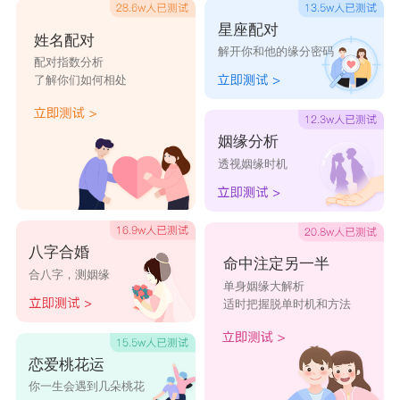
星座配对
姓名配对
解开你和他的缘分密码
配对指数分析
了解你们如何相处
姻缘分析
透视姻缘时机
八字合婚
命中注定另一半
合八字，测姻缘
单身姻缘大解析
适时把握脱单时机和方法
恋爱桃花运
你一生会遇到几朵桃花