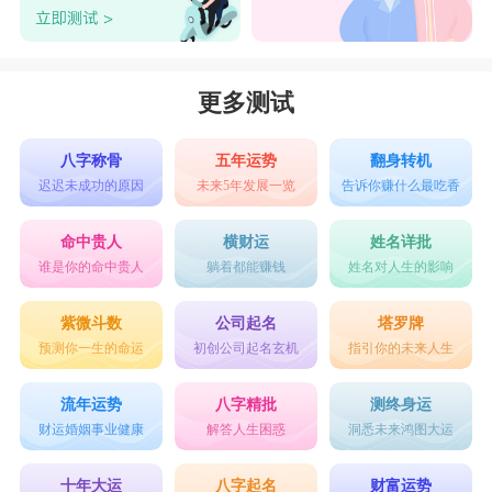
更多测试
八字称骨
五年运势
翻身转机
迟迟未成功的原因
未来5年发展一览
告诉你赚什么最吃香
命中贵人
横财运
姓名详批
谁是你的命中贵人
躺着都能赚钱
姓名对人生的影响
紫微斗数
公司起名
塔罗牌
预测你一生的命运
初创公司起名玄机
指引你的未来人生
流年运势
八字精批
测终身运
财运婚姻事业健康
解答人生困惑
洞悉未来鸿图大运
十年大运
八字起名
财富运势