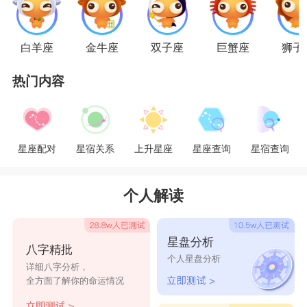
顾家庭的做派很让其受伤，而对于大条的
射手座
女
生来说，过于恋家的巨蟹男太无趣，缺乏享受生
白羊座
金牛座
双子座
巨蟹座
狮子
活，制造乐趣的手段。这就是两个人最大的矛盾。
热门内容
星座乐原创文章，转载需注明出处
星座配对
星宿关系
上升星座
星座查询
星宿查询
个人解读
星盘分析
八字精批
个人星盘分析
详细八字分析，
全方面了解你的命运情况