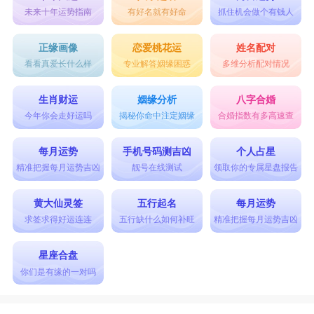
未来十年运势指南
有好名就有好命
抓住机会做个有钱人
正缘画像
恋爱桃花运
姓名配对
看看真爱长什么样
专业解答姻缘困惑
多维分析配对情况
生肖财运
姻缘分析
八字合婚
今年你会走好运吗
揭秘你命中注定姻缘
合婚指数有多高速查
每月运势
手机号码测吉凶
个人占星
精准把握每月运势吉凶
靓号在线测试
领取你的专属星盘报告
黄大仙灵签
五行起名
每月运势
求签求得好运连连
五行缺什么如何补旺
精准把握每月运势吉凶
星座合盘
你们是有缘的一对吗