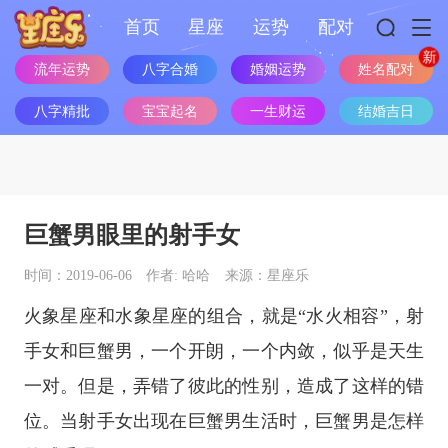
首页
星座
运势
配对
姓名配对
流年运势
八字合婚
婚姻运势
八字精批
宝宝起名
一生财运
结婚吉日
巨蟹男眼里的射手女
时间：2019-06-06
作者: 哈哈
来源：星座乐
火象星座
和
水象星座
的组合，就是“水火相容”，射
手女和巨蟹男，一个开朗，一个内敛，似乎是天生
一对。但是，弄错了彼此的性别，造成了这样的错
位。当射手女出现在巨蟹男生活时，巨蟹男是怎样