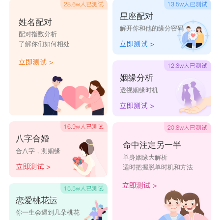
星座配对
姓名配对
解开你和他的缘分密码
配对指数分析
了解你们如何相处
姻缘分析
透视姻缘时机
八字合婚
命中注定另一半
合八字，测姻缘
单身姻缘大解析
适时把握脱单时机和方法
恋爱桃花运
你一生会遇到几朵桃花