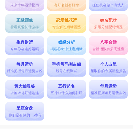
未来十年运势指南
有好名就有好命
抓住机会做个有钱人
正缘画像
恋爱桃花运
姓名配对
看看真爱长什么样
专业解答姻缘困惑
多维分析配对情况
生肖财运
姻缘分析
八字合婚
今年你会走好运吗
揭秘你命中注定姻缘
合婚指数有多高速查
每月运势
手机号码测吉凶
个人占星
精准把握每月运势吉凶
靓号在线测试
领取你的专属星盘报告
黄大仙灵签
五行起名
每月运势
求签求得好运连连
五行缺什么如何补旺
精准把握每月运势吉凶
星座合盘
你们是有缘的一对吗