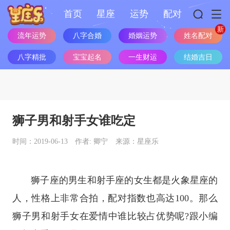
首页
星座
运势
配对
流年运势
八字合婚
婚姻运势
姓名配对
八字精批
宝宝起名
一生财运
结婚吉日
狮子男和射手女谁吃定
时间：2019-06-13
作者: 卿宁
来源：星座乐
狮子座
的男生和
射手座
的女生都是
火象星座
的
人，性格上非常合拍，配对指数也高达100。那么
狮子男和射手女在爱情中谁比较占优势呢?跟小编