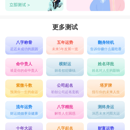
更多测试
八字称骨
五年运势
翻身转机
迟迟未成功的原因
未来5年发展一览
告诉你赚什么最吃香
命中贵人
横财运
姓名详批
谁是你的命中贵人
躺着都能赚钱
姓名对人生的影响
紫微斗数
公司起名
塔罗牌
预测你一生的命运
初创公司起名玄机
指引你的未来人生
流年运势
八字精批
测终身运
财运婚姻事业健康
解答人生困惑
洞悉未来鸿图大运
十年大运
八字起名
财富运势