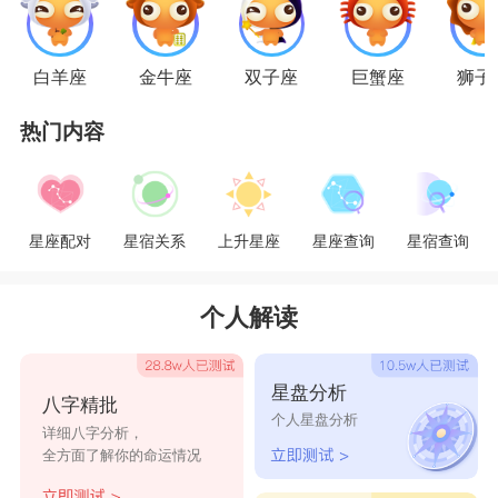
的，收敛自己。
白羊座
金牛座
双子座
巨蟹座
狮子
在这段感情中，占据着主导地位的其实是狮子
热门内容
座的男生，因为狮子座的男生爱一个人的时候是非
常全心全意的，给对方最好的爱。相对应的，他们
要求的也是最好的爱情。如果射手座女孩子不能给
星座配对
星宿关系
上升星座
星座查询
星宿查询
他们的话，即使他们很喜欢对方，也会转身离开。
因为狮子男很自信，自己配的上最好的，也要的起
个人解读
最好的，绝对不会去将就。
星盘分析
八字精批
所以总体而言，在爱情中，狮子座的男生其实
个人星盘分析
详细八字分析，
会吃定射手座的女生，因为他们很确信，射手座的
全方面了解你的命运情况
女生不可能在其他人那儿得到比自己更好的爱情。