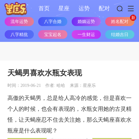
首页
星座
运势
配对
姓名配对
流年运势
八字合婚
婚姻运势
八字精批
宝宝起名
一生财运
结婚吉日
天蝎男喜欢水瓶女表现
时间：2019-06-21
作者: 哈哈
来源：星座乐
高傲的天蝎男，总是给人高冷的感觉，但是喜欢一
个人的时候，也会有表现的，水瓶女用她的古灵精
怪，让
天蝎座
忍不住去关注她，那么
天蝎座
喜欢
水
瓶座
是什么表现呢？