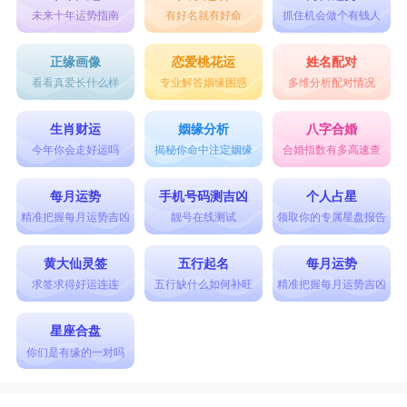
未来十年运势指南
有好名就有好命
抓住机会做个有钱人
正缘画像
恋爱桃花运
姓名配对
看看真爱长什么样
专业解答姻缘困惑
多维分析配对情况
生肖财运
姻缘分析
八字合婚
今年你会走好运吗
揭秘你命中注定姻缘
合婚指数有多高速查
每月运势
手机号码测吉凶
个人占星
精准把握每月运势吉凶
靓号在线测试
领取你的专属星盘报告
黄大仙灵签
五行起名
每月运势
求签求得好运连连
五行缺什么如何补旺
精准把握每月运势吉凶
星座合盘
你们是有缘的一对吗