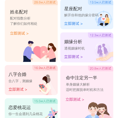
星座配对
姓名配对
解开你和他的缘分密码
配对指数分析
了解你们如何相处
姻缘分析
透视姻缘时机
八字合婚
命中注定另一半
合八字，测姻缘
单身姻缘大解析
适时把握脱单时机和方法
恋爱桃花运
你一生会遇到几朵桃花