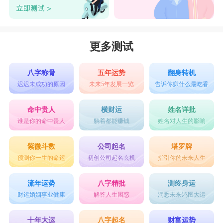
更多测试
八字称骨
五年运势
翻身转机
迟迟未成功的原因
未来5年发展一览
告诉你赚什么最吃香
命中贵人
横财运
姓名详批
谁是你的命中贵人
躺着都能赚钱
姓名对人生的影响
紫微斗数
公司起名
塔罗牌
预测你一生的命运
初创公司起名玄机
指引你的未来人生
流年运势
八字精批
测终身运
财运婚姻事业健康
解答人生困惑
洞悉未来鸿图大运
十年大运
八字起名
财富运势