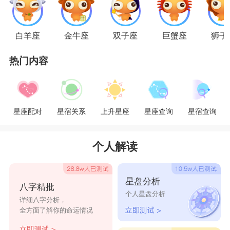
孩子，那么就会懂得让步，会信任摩羯座的女孩子
可以做得很好。
白羊座
金牛座
双子座
巨蟹座
狮子
热门内容
天蝎座的男生如果真的疼
摩羯座女生
，那么就
会为她非常关注她们，在她们需要的时候帮助她
们。摩羯座的女孩子很要强，她们总是希望自己可
星座配对
星宿关系
上升星座
星座查询
星宿查询
以做到最好，但是有很多事情一个人去做是非常辛
苦的，天蝎座男生的能力也很强，他们如果愿意帮
个人解读
助摩羯女，那么事情就很容易事半功倍。
星盘分析
八字精批
所以天蝎座的男生如果真的疼摩羯座的女生，
个人星盘分析
详细八字分析，
就会非常的信任对方，两个人有分歧的时候愿意让
全方面了解你的命运情况
着她们，而且会时时刻刻关注摩羯女，在她们需要