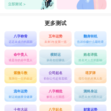
更多测试
八字称骨
五年运势
翻身转机
迟迟未成功的原因
未来5年发展一览
告诉你赚什么最吃香
命中贵人
横财运
姓名详批
谁是你的命中贵人
躺着都能赚钱
姓名对人生的影响
紫微斗数
公司起名
塔罗牌
预测你一生的命运
初创公司起名玄机
指引你的未来人生
流年运势
八字精批
测终身运
财运婚姻事业健康
解答人生困惑
洞悉未来鸿图大运
十年大运
八字起名
财富运势