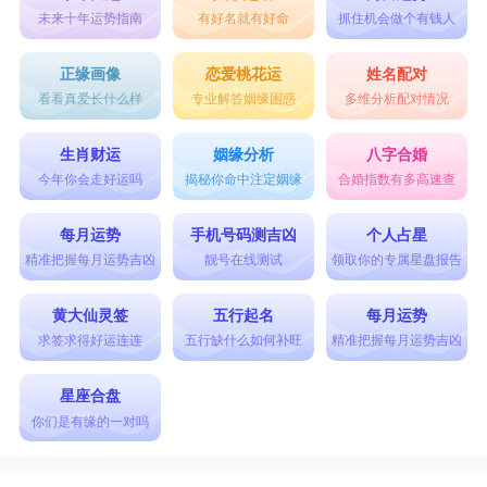
未来十年运势指南
有好名就有好命
抓住机会做个有钱人
正缘画像
恋爱桃花运
姓名配对
看看真爱长什么样
专业解答姻缘困惑
多维分析配对情况
生肖财运
姻缘分析
八字合婚
今年你会走好运吗
揭秘你命中注定姻缘
合婚指数有多高速查
每月运势
手机号码测吉凶
个人占星
精准把握每月运势吉凶
靓号在线测试
领取你的专属星盘报告
黄大仙灵签
五行起名
每月运势
求签求得好运连连
五行缺什么如何补旺
精准把握每月运势吉凶
星座合盘
你们是有缘的一对吗