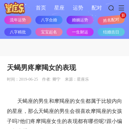
首页
星座
运势
配对
流年运势
八字合婚
婚姻运势
姓名配对
八字精批
宝宝起名
一生财运
结婚吉日
天蝎男疼摩羯女的表现
时间：2019-06-25
作者: 卿宁
来源：星座乐
天蝎座
的男生和
摩羯座
的女生都属于比较内向
的
星座
，那么
天蝎座
的男生会很喜欢
摩羯座
的女孩
子吗?他们疼
摩羯座女生
的表现都有哪些呢?跟小编