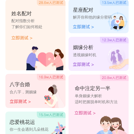
星座配对
姓名配对
解开你和他的缘分密码
配对指数分析
了解你们如何相处
姻缘分析
透视姻缘时机
八字合婚
命中注定另一半
合八字，测姻缘
单身姻缘大解析
适时把握脱单时机和方法
恋爱桃花运
你一生会遇到几朵桃花