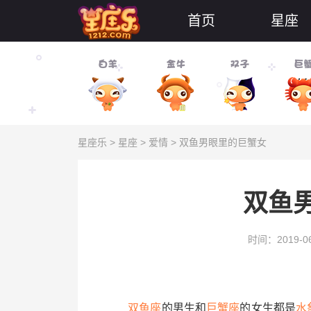
首页
星座
星座乐
>
星座
>
爱情
> 双鱼男眼里的巨蟹女
双鱼
时间：2019-06
双鱼座
的男生和
巨蟹座
的女生都是
水