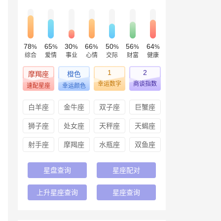
78
65
30
66
50
56
64
%
%
%
%
%
%
%
综合
爱情
事业
心情
交际
财富
健康
1
2
摩羯座
橙色
幸运数字
商谈指数
速配星座
幸运颜色
白羊座
金牛座
双子座
巨蟹座
狮子座
处女座
天秤座
天蝎座
射手座
摩羯座
水瓶座
双鱼座
星盘查询
星座配对
上升星座查询
星座查询