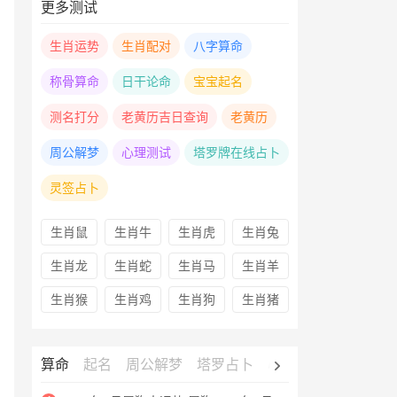
更多测试
生肖运势
生肖配对
八字算命
称骨算命
日干论命
宝宝起名
测名打分
老黄历吉日查询
老黄历
周公解梦
心理测试
塔罗牌在线占卜
灵签占卜
生肖鼠
生肖牛
生肖虎
生肖兔
生肖龙
生肖蛇
生肖马
生肖羊
生肖猴
生肖鸡
生肖狗
生肖猪
算命
起名
周公解梦
塔罗占卜
心理测试
老黄历