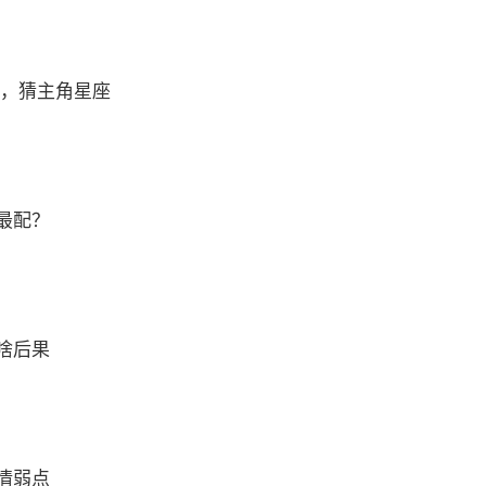
 ，猜主角星座
最配？
啥后果
情弱点