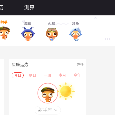
历
测算
星座运势
更多
今日
明日
一周
本月
今年
射手座