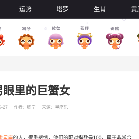
运势
塔罗
生肖
黄
男眼里的巨蟹女
-27
作者：卿宁
来源：星座乐
象星座
的人，很重感情，他们的配对指数是100，属于非常合