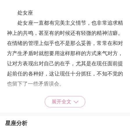
处女座
处女座
一直都有完美主义情节，也非常追求精
神上的共鸣，甚至有的时候还有轻微的精神洁癖。
在情绪的管理上似乎也不是那么妥善，常常在和对
方产生矛盾时就想要用这样那样的方式来气对方，
让对方表现出对自己的在乎，尤其是在现任面前提
起前任的各种好，这让现任十分抓狂，不知不觉的
也留下了一些矛盾误会。
展开全文
天秤座
天秤对于过去的人或事有一种无法缅怀的情
星座分析
节，就好像前任对于自己来说其实是一种无法磨灭