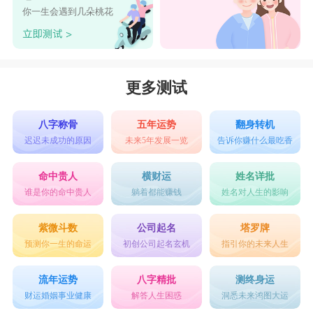
你一生会遇到几朵桃花
更多测试
八字称骨
五年运势
翻身转机
迟迟未成功的原因
未来5年发展一览
告诉你赚什么最吃香
命中贵人
横财运
姓名详批
谁是你的命中贵人
躺着都能赚钱
姓名对人生的影响
紫微斗数
公司起名
塔罗牌
预测你一生的命运
初创公司起名玄机
指引你的未来人生
流年运势
八字精批
测终身运
财运婚姻事业健康
解答人生困惑
洞悉未来鸿图大运