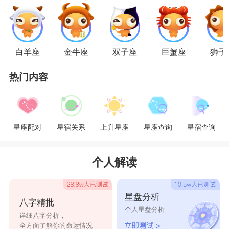
的存在，所以在和现任交往的过程中，他们会不自
觉的想要把前任和现任放在一起对比，经常也会在
心里默默感到懊悔，觉得自己当初做的决定是错误
白羊座
金牛座
双子座
巨蟹座
狮子
的，但是这种方式对于现任来说，是一种不小的打
热门内容
击和伤害，所以天秤们还是长点心吧!
星座乐原创文章，转载需注明出处
星座配对
星宿关系
上升星座
星座查询
星宿查询
个人解读
星盘分析
八字精批
个人星盘分析
详细八字分析，
全方面了解你的命运情况