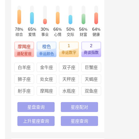
78
65
30
66
50
56
64
%
%
%
%
%
%
%
综合
爱情
事业
心情
交际
财富
健康
1
2
摩羯座
橙色
幸运数字
商谈指数
速配星座
幸运颜色
白羊座
金牛座
双子座
巨蟹座
狮子座
处女座
天秤座
天蝎座
射手座
摩羯座
水瓶座
双鱼座
星盘查询
星座配对
上升星座查询
星座查询