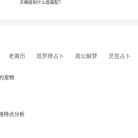
天蝎座和什么座最配？
老黄历
塔罗牌占卜
周公解梦
灵签占卜
的宠物
格特点分析