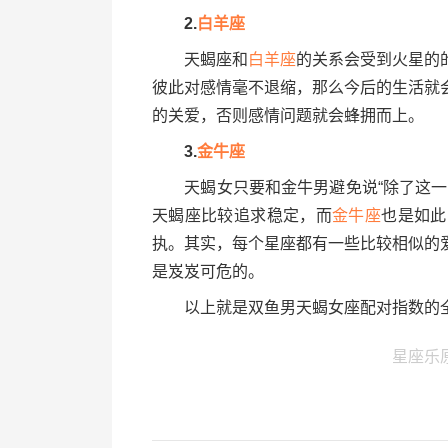
2.
白羊座
天蝎座和
白羊座
的关系会受到火星的
彼此对感情毫不退缩，那么今后的生活就
的关爱，否则感情问题就会蜂拥而上。
3.
金牛座
天蝎女只要和金牛男避免说“除了这一条
天蝎座比较追求稳定，而
金牛座
也是如此
执。其实，每个星座都有一些比较相似的
是岌岌可危的。
以上就是双鱼男天蝎女座配对指数的
星座乐