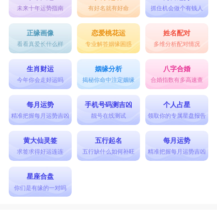
未来十年运势指南
有好名就有好命
抓住机会做个有钱人
正缘画像
恋爱桃花运
姓名配对
看看真爱长什么样
专业解答姻缘困惑
多维分析配对情况
生肖财运
姻缘分析
八字合婚
今年你会走好运吗
揭秘你命中注定姻缘
合婚指数有多高速查
每月运势
手机号码测吉凶
个人占星
精准把握每月运势吉凶
靓号在线测试
领取你的专属星盘报告
黄大仙灵签
五行起名
每月运势
求签求得好运连连
五行缺什么如何补旺
精准把握每月运势吉凶
星座合盘
你们是有缘的一对吗