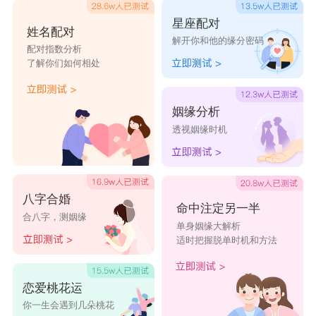
星座配对
姓名配对
解开你和他的缘分密码
配对指数分析
了解你们如何相处
姻缘分析
透视姻缘时机
八字合婚
命中注定另一半
合八字，测姻缘
单身姻缘大解析
适时把握脱单时机和方法
恋爱桃花运
你一生会遇到几朵桃花