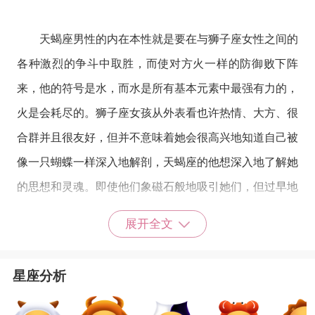
天蝎座男性的内在本性就是要在与狮子座女性之间的
各种激烈的争斗中取胜，而使对方火一样的防御败下阵
来，他的符号是水，而水是所有基本元素中最强有力的，
火是会耗尽的。狮子座女孩从外表看也许热情、大方、很
合群并且很友好，但并不意味着她会很高兴地知道自己被
像一只蝴蝶一样深入地解剖，天蝎座的他想深入地了解她
的思想和灵魂。即使他们象磁石般地吸引她们，但过早地
表现出亲昵，她们将会毫不犹豫地由热变冷。
展开全文
两个人的脾气都很冲，要是吵起架来那简直是天雷勾
星座分析
动地火，一发不可收拾。若狮子女已被最具魅力的天蝎男