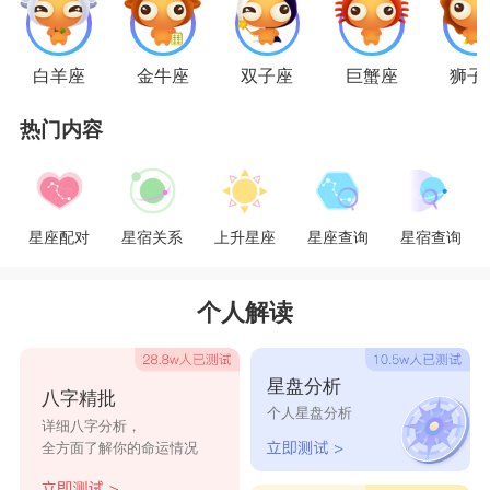
所吸引，请务必让自己的心胸更宽广，使他知道你的爱开
朗又温暖。虽然狮子占了很大的天生优势，但天蝎男的潜
白羊座
金牛座
双子座
巨蟹座
狮子
力有时会超乎想像的强，如果狮子女能敞开心胸和大气度
去面对他们，相信可以缓和一下你们之间有可能发生的对
热门内容
立比率。若是彼此调整与沟通良好，组合成无敌拍档的机
率也会很高。
星座配对
星宿关系
上升星座
星座查询
星宿查询
星座乐原创文章，转载需注明出处
个人解读
星盘分析
八字精批
个人星盘分析
详细八字分析，
全方面了解你的命运情况