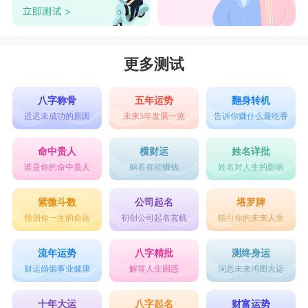
更多测试
八字称骨
五年运势
翻身转机
迟迟未成功的原因
未来5年发展一览
告诉你赚什么最吃香
命中贵人
横财运
姓名详批
谁是你的命中贵人
躺着都能赚钱
姓名对人生的影响
紫微斗数
公司起名
塔罗牌
预测你一生的命运
初创公司起名玄机
指引你的未来人生
流年运势
八字精批
测终身运
财运婚姻事业健康
解答人生困惑
洞悉未来鸿图大运
十年大运
八字起名
财富运势