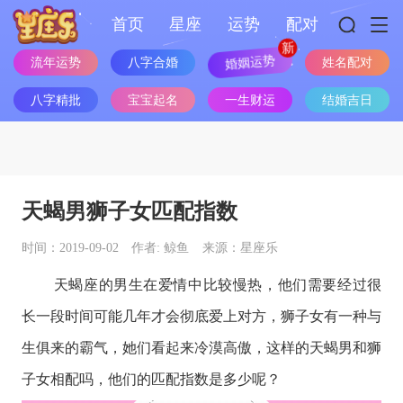
首页
星座
运势
配对
婚姻运势
流年运势
八字合婚
姓名配对
八字精批
宝宝起名
一生财运
结婚吉日
天蝎男狮子女匹配指数
时间：2019-09-02
作者: 鲸鱼
来源：星座乐
天蝎座
的男生在爱情中比较慢热，他们需要经过很
长一段时间可能几年才会彻底爱上对方，狮子女有一种与
生俱来的霸气，她们看起来冷漠高傲，这样的天蝎男和狮
子女相配吗，他们的匹配指数是多少呢？