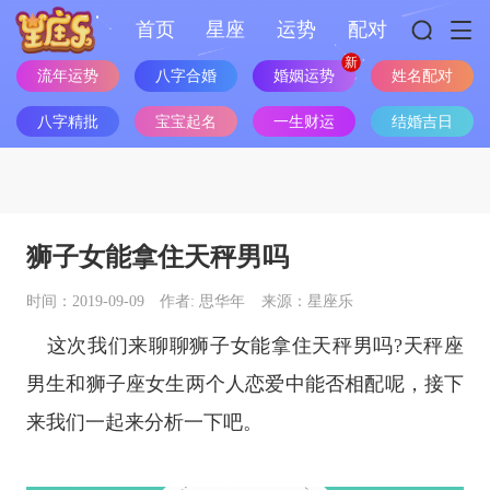
首页
星座
运势
配对
姓名配对
流年运势
八字合婚
婚姻运势
八字精批
宝宝起名
一生财运
结婚吉日
狮子女能拿住天秤男吗
时间：2019-09-09
作者: 思华年
来源：星座乐
这次我们来聊聊狮子女能拿住天秤男吗?
天秤座
男生和
狮子座
女生两个人恋爱中能否相配呢，接下
来我们一起来分析一下吧。