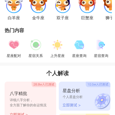
以付出一切。
五、浪漫;相信所有女生都希望收获浪漫的爱情
白羊座
金牛座
双子座
巨蟹座
狮子
吧，都希望在爱情中收获惊喜吧，但是生活不是电
热门内容
视剧，平淡的生活才是爱情的真谛，所以狮子座女
生心底总有一个公主梦，渴望骑着白马的王子的到
来。
星座配对
星宿关系
上升星座
星座查询
星宿查询
天秤座男生和狮子座女生配吗?
配对评分：90 非常理想的一对
个人解读
星座
比重：56:44
解析：
星盘分析
八字精批
天秤座男生和狮子座女生配吗?风象
星座
的您
个人星盘分析
详细八字分析，
和火象的狮子相遇，犹如一个天生的明星碰上一个
全方面了解你的命运情况
贵族，都很会“演戏”哦。秤子是狮子生活舞台上的