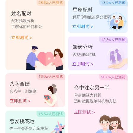
星座配对
姓名配对
解开你和他的缘分密码
配对指数分析
了解你们如何相处
姻缘分析
透视姻缘时机
八字合婚
命中注定另一半
合八字，测姻缘
单身姻缘大解析
适时把握脱单时机和方法
恋爱桃花运
你一生会遇到几朵桃花