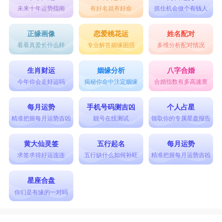
未来十年运势指南
有好名就有好命
抓住机会做个有钱人
正缘画像
恋爱桃花运
姓名配对
看看真爱长什么样
专业解答姻缘困惑
多维分析配对情况
生肖财运
姻缘分析
八字合婚
今年你会走好运吗
揭秘你命中注定姻缘
合婚指数有多高速查
每月运势
手机号码测吉凶
个人占星
精准把握每月运势吉凶
靓号在线测试
领取你的专属星盘报告
黄大仙灵签
五行起名
每月运势
求签求得好运连连
五行缺什么如何补旺
精准把握每月运势吉凶
星座合盘
你们是有缘的一对吗