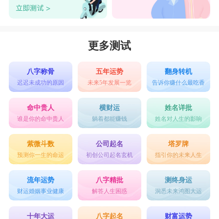
更多测试
八字称骨
五年运势
翻身转机
迟迟未成功的原因
未来5年发展一览
告诉你赚什么最吃香
命中贵人
横财运
姓名详批
谁是你的命中贵人
躺着都能赚钱
姓名对人生的影响
紫微斗数
公司起名
塔罗牌
预测你一生的命运
初创公司起名玄机
指引你的未来人生
流年运势
八字精批
测终身运
财运婚姻事业健康
解答人生困惑
洞悉未来鸿图大运
十年大运
八字起名
财富运势