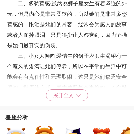
二、多愁善感;虽然说狮子座女生有着坚强的外
壳，但是内心是非常柔软的，所以她们是非常多愁
善感的，眼泪是她们的常客，经常会为感人的故事
或者人而掉眼泪，只是很少让人察觉到，因为坚强
是她们最真实的伪装。
三、小女人倾向;爱情中的狮子座女生渴望有一
个避风的港湾让她们停靠，所以在平常的生活中可
能会有有点任性和无理取闹，这只是她们缺乏安全
感的一种表达方式，因为她们是在乎你的，才会对
展开全文
你这样。
四、感性(毫无原则);狮子座女生在爱情中也是
星座分析
非常感性的，而且狮子座女生一旦陷入到爱情中，
将会是非常痴情的，没有原则可言的，为了爱情可