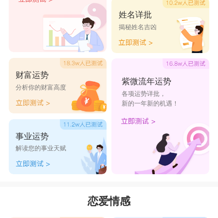
最佳观众，狮子虽然对领衔主演的差事不遑多让，
姓名详批
揭秘姓名吉凶
但他可要顶尖的绿叶来衬托才行;不喜欢争第一的
秤子，正巧非常能胜任这个顶尖绿叶的工作。
两人都爱热闹、爱人群与团体，所以价值观与
财富运势
生活态度类似，只要您能安心做最佳幕僚，把您原
紫微流年运势
分析你的财富高度
各项运势详批，
本热爱的休闲活动与狮子分享，两人便能相得益彰
新的一年新的机遇！
的甜蜜无比的过日子罗!
星座乐原创文章，转载需注明出处
事业运势
解读您的事业天赋
恋爱情感