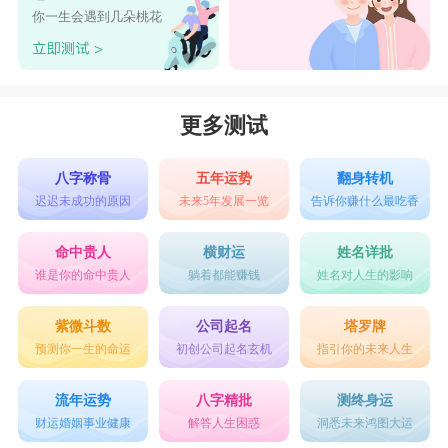
你一生会遇到几朵桃花
更多测试
八字称骨
五年运势
翻身转机
迟迟未成功的原因
未来5年发展一览
告诉你赚什么最吃香
命中贵人
横财运
姓名详批
谁是你的命中贵人
躺着都能赚钱
姓名对人生的影响
紫微斗数
公司起名
塔罗牌
预测你一生的命运
初创公司起名玄机
指引你的未来人生
流年运势
八字精批
测终身运
财运婚姻事业健康
解答人生困惑
洞悉未来鸿图大运