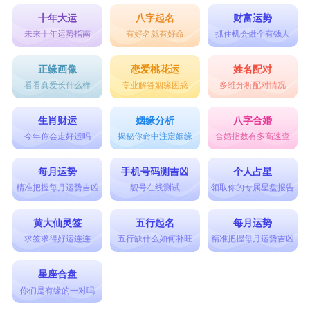
十年大运
八字起名
财富运势
未来十年运势指南
有好名就有好命
抓住机会做个有钱人
正缘画像
恋爱桃花运
姓名配对
看看真爱长什么样
专业解答姻缘困惑
多维分析配对情况
生肖财运
姻缘分析
八字合婚
今年你会走好运吗
揭秘你命中注定姻缘
合婚指数有多高速查
每月运势
手机号码测吉凶
个人占星
精准把握每月运势吉凶
靓号在线测试
领取你的专属星盘报告
黄大仙灵签
五行起名
每月运势
求签求得好运连连
五行缺什么如何补旺
精准把握每月运势吉凶
星座合盘
你们是有缘的一对吗