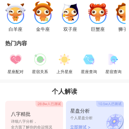
白羊座
金牛座
双子座
巨蟹座
狮子
热门内容
射手座
射手座
的人热爱自由，异地恋对于射手座的人
来说根本不是问题，射手座的人也会给另一半满满
星座配对
星宿关系
上升星座
星座查询
星宿查询
的安全感，不让对方感到孤独。而且射手座的人更
加喜欢距离产生美，他们享受那种久别重逢的感
个人解读
觉，这样能够加深两个人的感情，即使是不见面的
时候，也不会因为距离影响双方的感情，因为射手
星盘分析
八字精批
个人星盘分析
座的人是很浪漫的，相信每天的情话也是必不可少
详细八字分析，
全方面了解你的命运情况