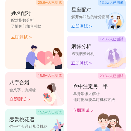
星座乐原创文章，转载需注明出处
星座配对
姓名配对
解开你和他的缘分密码
配对指数分析
了解你们如何相处
姻缘分析
透视姻缘时机
八字合婚
命中注定另一半
合八字，测姻缘
单身姻缘大解析
适时把握脱单时机和方法
恋爱桃花运
你一生会遇到几朵桃花