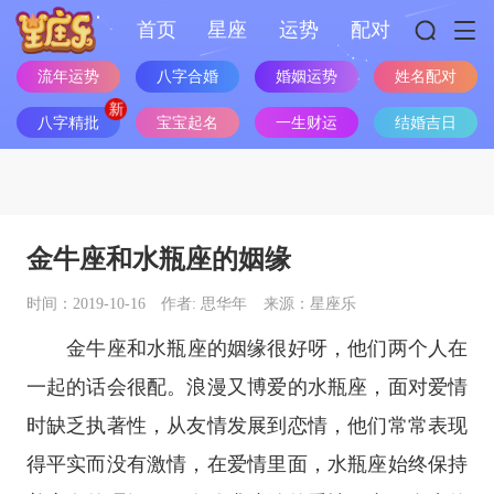
首页
星座
运势
配对
流年运势
八字合婚
婚姻运势
姓名配对
八字精批
宝宝起名
一生财运
结婚吉日
金牛座和水瓶座的姻缘
时间：2019-10-16
作者: 思华年
来源：星座乐
金牛座
和
水瓶座
的姻缘很好呀，他们两个人在
一起的话会很配。浪漫又博爱的
水瓶座
，面对爱情
时缺乏执著性，从友情发展到恋情，他们常常表现
得平实而没有激情，在爱情里面，水瓶座始终保持