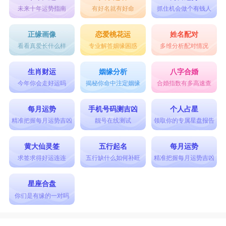
未来十年运势指南
有好名就有好命
抓住机会做个有钱人
正缘画像
恋爱桃花运
姓名配对
看看真爱长什么样
专业解答姻缘困惑
多维分析配对情况
生肖财运
姻缘分析
八字合婚
今年你会走好运吗
揭秘你命中注定姻缘
合婚指数有多高速查
每月运势
手机号码测吉凶
个人占星
精准把握每月运势吉凶
靓号在线测试
领取你的专属星盘报告
黄大仙灵签
五行起名
每月运势
求签求得好运连连
五行缺什么如何补旺
精准把握每月运势吉凶
星座合盘
你们是有缘的一对吗