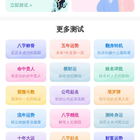
更多测试
八字称骨
五年运势
翻身转机
迟迟未成功的原因
未来5年发展一览
告诉你赚什么最吃香
命中贵人
横财运
姓名详批
谁是你的命中贵人
躺着都能赚钱
姓名对人生的影响
紫微斗数
公司起名
塔罗牌
预测你一生的命运
初创公司起名玄机
指引你的未来人生
流年运势
八字精批
测终身运
财运婚姻事业健康
解答人生困惑
洞悉未来鸿图大运
十年大运
八字起名
财富运势