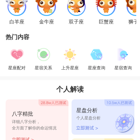
好感，也很难融合在一起，是各自独立的一对。金
牛座跟水瓶座在一起之初，可能会因为水瓶女孩的
白羊座
金牛座
双子座
巨蟹座
狮子
神秘而动心，但一旦在一起，金牛座会怕了水瓶座
热门内容
那种太过极端的想法和行为方式，而水瓶也会因为
金牛的务实，而失去对他的兴趣。金牛和水瓶对音
乐、艺术或美术作品都抱有极大的兴趣，因此是一
星座配对
星宿关系
上升星座
星座查询
星宿查询
对比较容易会生出具有艺术天赋的子女的组合。
个人解读
金牛女和水瓶男
水瓶座人和金牛座人，性格和观念截然相反，
星盘分析
八字精批
水瓶座人永远都在追求者新的事物，跟着时代的脚
个人星盘分析
详细八字分析，
步，是潮流的跟随者，标新立异者。金牛座人追求
全方面了解你的命运情况
稳定的生活，保守，实际。金牛座人是活在当下，