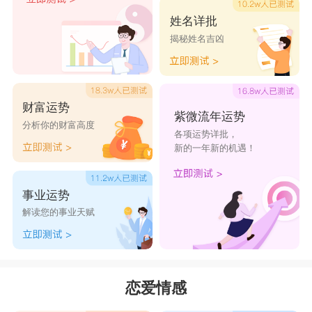
而水瓶座人是着眼未来。水瓶座人追求新的生活，
姓名详批
揭秘姓名吉凶
让一贯保守、顺从、踏实、内向的金牛女也会想尝
试，往往有金牛女在被水瓶男多变的魅力所震慑后
一不留神就喜欢上了水瓶男。
财富运势
当金牛女和水瓶男在一起后，才会发现，要追
紫微流年运势
分析你的财富高度
各项运势详批，
着一直不断追求新的生活方式的水瓶人的脚步是很
新的一年新的机遇！
累的一件事，金牛女有母性的光环更趋向于安稳的
家庭生活，有时候会接受不了水瓶座太极端的不理
事业运势
会世俗条规的思想行为，而水瓶座男可能会受不了
解读您的事业天赋
金牛女固执保守死板的个性。虽然风一样的水瓶座
有时会拗不过金牛女的耐心守候，但是两者还是像
油和水一样，虽然连接在一起但是又相互独立，需
恋爱情感
要很努力去维持的一对。