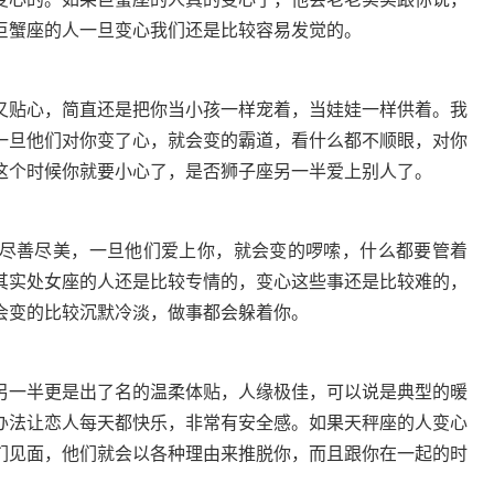
巨蟹座的人一旦变心我们还是比较容易发觉的。
又贴心，简直还是把你当小孩一样宠着，当娃娃一样供着。我
一旦他们对你变了心，就会变的霸道，看什么都不顺眼，对你
这个时候你就要小心了，是否狮子座另一半爱上别人了。
尽善尽美，一旦他们爱上你，就会变的啰嗦，什么都要管着
其实处女座的人还是比较专情的，变心这些事还是比较难的，
会变的比较沉默冷淡，做事都会躲着你。
另一半更是出了名的温柔体贴，人缘极佳，可以说是典型的暖
办法让恋人每天都快乐，非常有安全感。如果天秤座的人变心
们见面，他们就会以各种理由来推脱你，而且跟你在一起的时