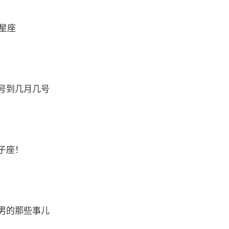
么星座
号到几月几号
子座！
男的那些事儿