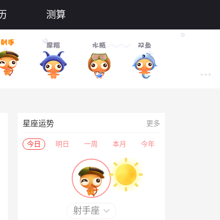
历
测算
星座运势
更多
今日
明日
一周
本月
今年
射手座