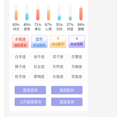
63
45
71
67
31
27
84
%
%
%
%
%
%
%
综合
爱情
事业
心情
交际
财富
健康
9
4
水瓶座
蓝色
幸运数字
商谈指数
速配星座
幸运颜色
白羊座
金牛座
双子座
巨蟹座
狮子座
处女座
天秤座
天蝎座
射手座
摩羯座
水瓶座
双鱼座
星盘查询
星座配对
上升星座查询
星座查询