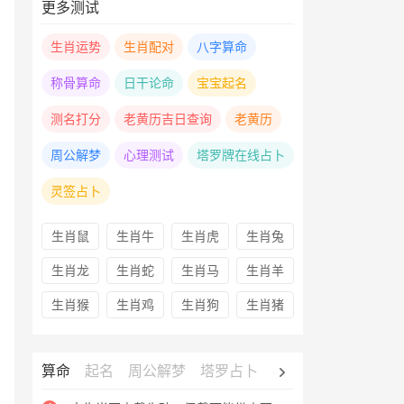
更多测试
生肖运势
生肖配对
八字算命
称骨算命
日干论命
宝宝起名
测名打分
老黄历吉日查询
老黄历
周公解梦
心理测试
塔罗牌在线占卜
灵签占卜
生肖鼠
生肖牛
生肖虎
生肖兔
生肖龙
生肖蛇
生肖马
生肖羊
生肖猴
生肖鸡
生肖狗
生肖猪
算命
起名
周公解梦
塔罗占卜
心理测试
老黄历