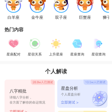
天秤座
天秤座
的人在感情中是很体贴会照顾人的，刚
白羊座
金牛座
双子座
巨蟹座
狮子
在一起的时候各种生活饮食起居都会打理的仅仅有
热门内容
套，但是久了之后就会觉得有点过了，不管是什么
都要管了，让对方感到压力，觉得自己的恋人怎么
跟一个“事妈”一样，而且天秤座的人做事犹豫不
星座配对
星宿关系
上升星座
星座查询
星宿查询
决，不果断，经常会因为一些琐事跟伴侣闹矛盾，
真是太难了。
个人解读
射手座
射手座
异性缘是比较好的，有时候会跟很多人
星盘分析
八字精批
个人星盘分析
有暧昧关系，而且射手座的人爱玩，爱自由，更不
详细八字分析，
全方面了解你的命运情况
爱被约束和束缚，所以很多时候会让另一半受不