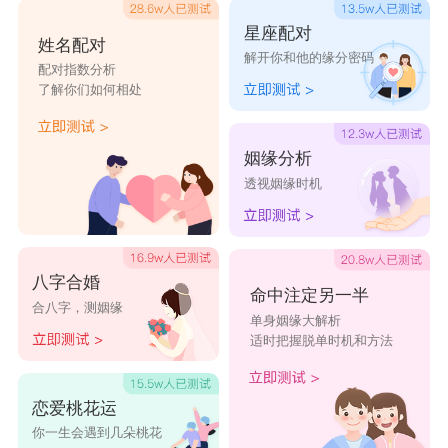
星座配对
姓名配对
解开你和他的缘分密码
配对指数分析
了解你们如何相处
姻缘分析
透视姻缘时机
八字合婚
命中注定另一半
合八字，测姻缘
单身姻缘大解析
适时把握脱单时机和方法
恋爱桃花运
你一生会遇到几朵桃花