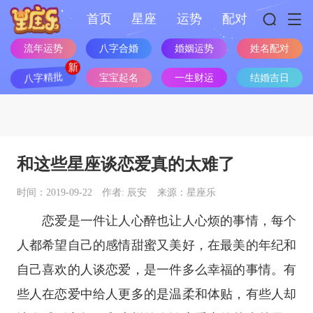
首页
星座
运势
配对
流年运势
八字合婚
婚姻运势
姓名配对
八字精批
宝宝起名
一生财运
结婚吉日
和这些星座谈恋爱真的太难了
时间：2019-09-22
作者: 辰安
来源：星座乐
恋爱是一件让人心醉也让人心烦的事情，每个
人都希望自己的感情甜蜜又美好，在最美的年纪和
自己喜欢的人谈恋爱，是一件多么幸福的事情。有
些人在恋爱中给人更多的是温柔和体贴，有些人却