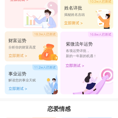
了，而且有时候还要让恋人来出面处理一些暧昧关
姓名详批
系。其实射手座的人对待感情不是很专一的，经常
揭秘姓名吉凶
会跟别人暧昧不清，导致另一半感到心累，跟射手
座恋爱还是比较麻烦的。
星座乐原创文章，转载需注明出处
财富运势
紫微流年运势
分析你的财富高度
各项运势详批，
新的一年新的机遇！
事业运势
解读您的事业天赋
恋爱情感