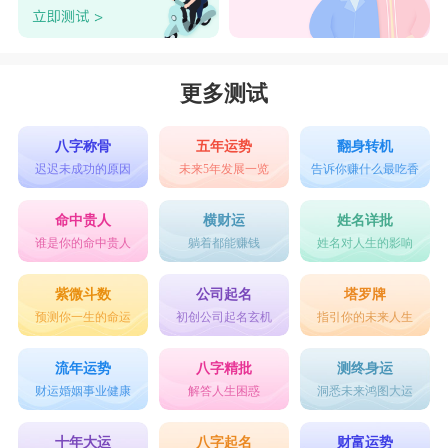
更多测试
八字称骨
五年运势
翻身转机
迟迟未成功的原因
未来5年发展一览
告诉你赚什么最吃香
命中贵人
横财运
姓名详批
谁是你的命中贵人
躺着都能赚钱
姓名对人生的影响
紫微斗数
公司起名
塔罗牌
预测你一生的命运
初创公司起名玄机
指引你的未来人生
流年运势
八字精批
测终身运
财运婚姻事业健康
解答人生困惑
洞悉未来鸿图大运
十年大运
八字起名
财富运势