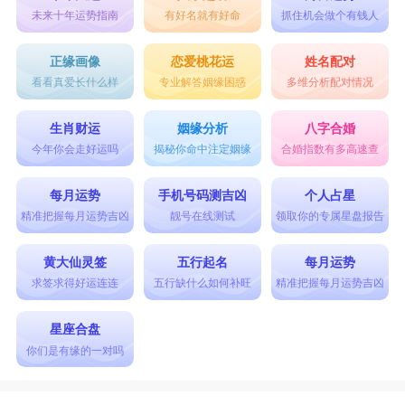
未来十年运势指南
有好名就有好命
抓住机会做个有钱人
正缘画像
恋爱桃花运
姓名配对
看看真爱长什么样
专业解答姻缘困惑
多维分析配对情况
生肖财运
姻缘分析
八字合婚
今年你会走好运吗
揭秘你命中注定姻缘
合婚指数有多高速查
每月运势
手机号码测吉凶
个人占星
精准把握每月运势吉凶
靓号在线测试
领取你的专属星盘报告
黄大仙灵签
五行起名
每月运势
求签求得好运连连
五行缺什么如何补旺
精准把握每月运势吉凶
星座合盘
你们是有缘的一对吗