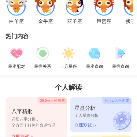
定的规律，天秤女却一日数变，让他十分沮丧。
白羊座
金牛座
双子座
巨蟹座
狮子
金牛女和天秤男
热门内容
天秤男就是一个喜欢享受生活的人，对于美的
事物会爱不释手，喜欢逃避现实。而金牛座的女生
是对于追求美丽事物永无止境的人，带着幻想活在
星座配对
星宿关系
上升星座
星座查询
星宿查询
现实生活中，能为自己想要的生活而勤奋努力。天
秤男有时候会莫名地脾气暴躁，有时温柔似水，有
个人解读
时又冷若冰霜，这着实让人捉摸不透又爱又恨。金
牛女特别在乎安全感，无论是来自于生活还是爱
星盘分析
八字精批
情，都希望能有一种实在的感觉。所以非常在乎另
个人星盘分析
详细八字分析，
一半的一举一动，并且由衷地在乎对方。
全方面了解你的命运情况
天秤男热爱社交生活，在众人面前表现出无限