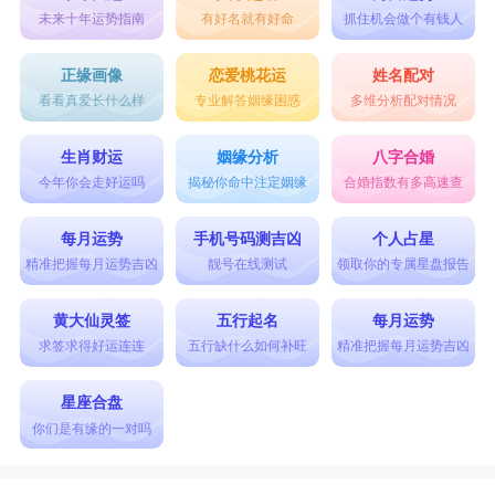
未来十年运势指南
有好名就有好命
抓住机会做个有钱人
正缘画像
恋爱桃花运
姓名配对
看看真爱长什么样
专业解答姻缘困惑
多维分析配对情况
生肖财运
姻缘分析
八字合婚
今年你会走好运吗
揭秘你命中注定姻缘
合婚指数有多高速查
每月运势
手机号码测吉凶
个人占星
精准把握每月运势吉凶
靓号在线测试
领取你的专属星盘报告
黄大仙灵签
五行起名
每月运势
求签求得好运连连
五行缺什么如何补旺
精准把握每月运势吉凶
星座合盘
你们是有缘的一对吗