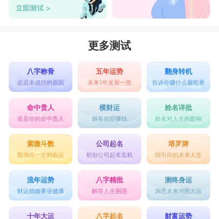
更多测试
八字称骨
五年运势
翻身转机
迟迟未成功的原因
未来5年发展一览
告诉你赚什么最吃香
命中贵人
横财运
姓名详批
谁是你的命中贵人
躺着都能赚钱
姓名对人生的影响
紫微斗数
公司起名
塔罗牌
预测你一生的命运
初创公司起名玄机
指引你的未来人生
流年运势
八字精批
测终身运
财运婚姻事业健康
解答人生困惑
洞悉未来鸿图大运
十年大运
八字起名
财富运势