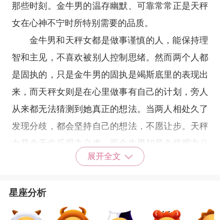
那些时刻。金牛男的温存幽默、可靠常常正是天秤
女在心神不宁时所特别需要的品质。
金牛男和天秤女都是做事谨慎的人，能保持理
智和主见，不喜欢被别人控制思绪。然而两个人都
是固执的，只是金牛男的固执是竭斯底里的表现出
来，而天秤女则是在心里做事有自己的计划，旁人
从来都无法猜测到她真正的想法。当两人相处久了
发现分歧，都会坚持自己的想法，不愿让步。天秤
女是个天生乐观主义者，而金牛男却是个悲观主义
展开全文
者。时间久了，社交圈小生活朴实的金牛男没法给
生活多姿多彩、变化多端的天秤女恋爱的新鲜感。
星座分析
在性爱方面，他们的确有很好的互动。但是两者毕
竟是分属两个不同世界的人，金牛男希望生活有一