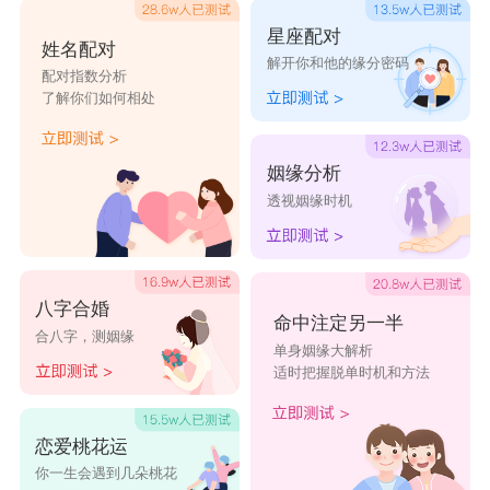
星座配对
姓名配对
解开你和他的缘分密码
配对指数分析
了解你们如何相处
姻缘分析
透视姻缘时机
八字合婚
命中注定另一半
合八字，测姻缘
单身姻缘大解析
适时把握脱单时机和方法
恋爱桃花运
你一生会遇到几朵桃花