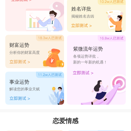
的活力。金牛女温柔善良，却缺乏热情，比较被
姓名详批
揭秘姓名吉凶
动，是一个居家型的女人。两人组合在一起，分明
就是一个男主外，女主内的幸福家庭，各司其职，
为彼此的爱情共同努力。只不过时间一长，金牛女
财富运势
的实际和固执会令天秤男有点受不了，偏偏天秤男
紫微流年运势
分析你的财富高度
各项运势详批，
也是顽固的家伙，只是他们表面上逆来顺受，其实
新的一年新的机遇！
日积月累的矛盾全藏在心里。在性生活方面，金牛
女天性渴求性的满足，天秤男必需配合达到对方的
事业运势
性要求，这样两人才会更默契。
解读您的事业天赋
星座乐原创文章，转载需注明出处
恋爱情感