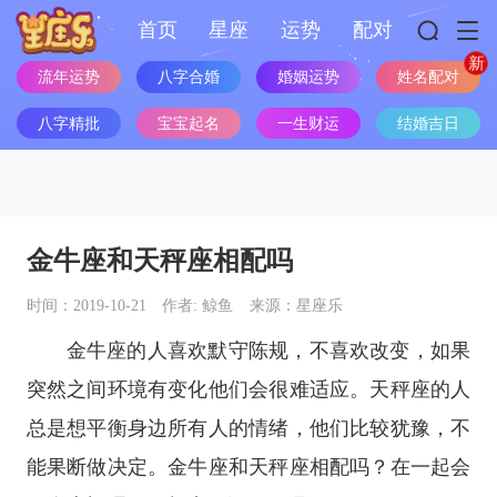
首页
星座
运势
配对
姓名配对
流年运势
八字合婚
婚姻运势
八字精批
宝宝起名
一生财运
结婚吉日
金牛座和天秤座相配吗
时间：2019-10-21
作者: 鲸鱼
来源：星座乐
金牛座
的人喜欢默守陈规，不喜欢改变，如果
突然之间环境有变化他们会很难适应。
天秤座
的人
总是想平衡身边所有人的情绪，他们比较犹豫，不
能果断做决定。
金牛座
和
天秤座
相配吗？在一起会