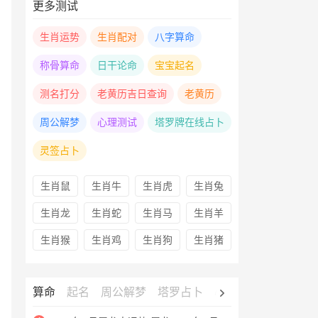
更多测试
生肖运势
生肖配对
八字算命
称骨算命
日干论命
宝宝起名
测名打分
老黄历吉日查询
老黄历
周公解梦
心理测试
塔罗牌在线占卜
灵签占卜
生肖鼠
生肖牛
生肖虎
生肖兔
生肖龙
生肖蛇
生肖马
生肖羊
生肖猴
生肖鸡
生肖狗
生肖猪
算命
起名
周公解梦
塔罗占卜
心理测试
老黄历