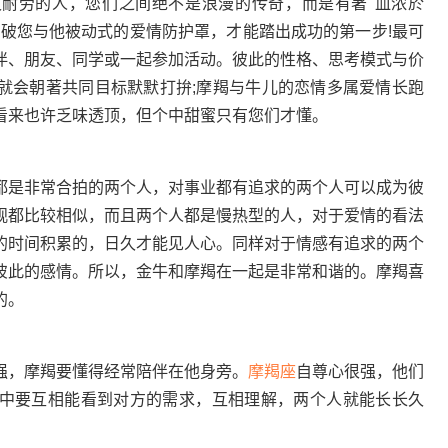
耐劳的人，您们之间绝不是浪漫的传奇，而是有著"血浓於
突破您与他被动式的爱情防护罩，才能踏出成功的第一步!最可
伴、朋友、同学或一起参加活动。彼此的性格、思考模式与价
就会朝著共同目标默默打拚;摩羯与牛儿的恋情多属爱情长跑
看来也许乏味透顶，但个中甜蜜只有您们才懂。
都是非常合拍的两个人，对事业都有追求的两个人可以成为彼
观都比较相似，而且两个人都是慢热型的人，对于爱情的看法
的时间积累的，日久才能见人心。同样对于情感有追求的两个
彼此的感情。所以，金牛和摩羯在一起是非常和谐的。摩羯喜
的。
强，摩羯要懂得经常陪伴在他身旁。
摩羯座
自尊心很强，他们
中要互相能看到对方的需求，互相理解，两个人就能长长久