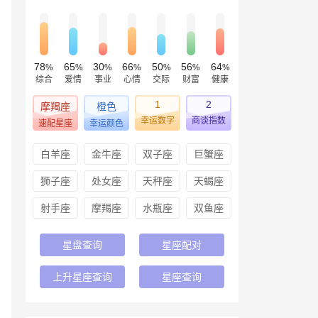
78
65
30
66
50
56
64
%
%
%
%
%
%
%
综合
爱情
事业
心情
交际
财富
健康
1
2
摩羯座
橙色
幸运数字
商谈指数
速配星座
幸运颜色
白羊座
金牛座
双子座
巨蟹座
狮子座
处女座
天秤座
天蝎座
射手座
摩羯座
水瓶座
双鱼座
星盘查询
星座配对
上升星座查询
星座查询