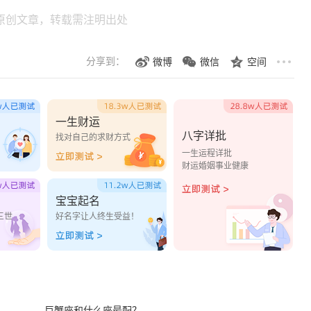
原创文章，转载需注明出处
分享到：
微博
微信
空间
一生财运
八字详批
？
找对自己的求财方式
一生运程详批
财运婚姻事业健康
宝宝起名
三世
好名字让人终生受益！
巨蟹座和什么座最配？