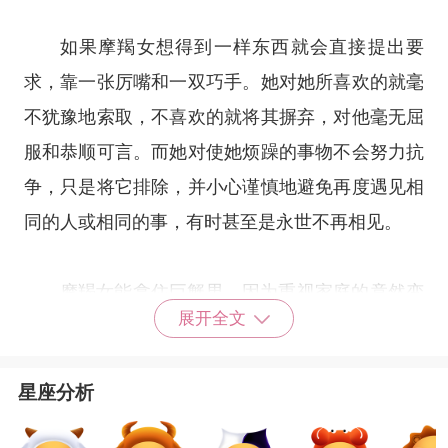
如果摩羯女想得到一样东西就会直接提出要
求，靠一张厉嘴和一双巧手。她对她所喜欢的就毫
不犹豫地索取，不喜欢的就将其摒弃，对他毫无屈
服和恭顺可言。而她对使她烦躁的事物不会努力抗
争，只是将它排除，并小心谨慎地避免再度遇见相
同的人或相同的事，有时甚至是永世不再相见。
摩羯女能拿住巨蟹男。因为重视家庭的竟然变
展开全文
成了男人，而喜欢往外跑打拼事业的竟换成了女
人，有点变成了「男主内，女主外」的奇怪情况，
星座分析
当然彼此若能调适倒也不失为一种巧妙的结合，但
潜藏的问题在于魔羯女在外颐指气使惯了，回来对