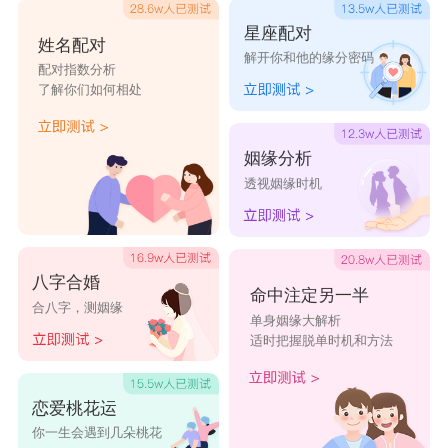
星座配对
姓名配对
解开你和他的缘分密码
配对指数分析
了解你们如何相处
姻缘分析
透视姻缘时机
八字合婚
命中注定另一半
合八字，测姻缘
单身姻缘大解析
适时把握脱单时机和方法
恋爱桃花运
你一生会遇到几朵桃花