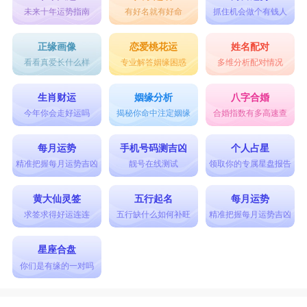
未来十年运势指南
有好名就有好命
抓住机会做个有钱人
正缘画像
恋爱桃花运
姓名配对
看看真爱长什么样
专业解答姻缘困惑
多维分析配对情况
生肖财运
姻缘分析
八字合婚
今年你会走好运吗
揭秘你命中注定姻缘
合婚指数有多高速查
每月运势
手机号码测吉凶
个人占星
精准把握每月运势吉凶
靓号在线测试
领取你的专属星盘报告
黄大仙灵签
五行起名
每月运势
求签求得好运连连
五行缺什么如何补旺
精准把握每月运势吉凶
星座合盘
你们是有缘的一对吗