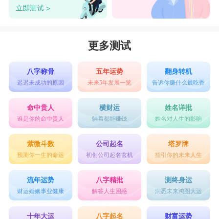
更多测试
八字称骨
五年运势
翻身转机
迟迟未成功的原因
未来5年发展一览
告诉你赚什么最吃香
命中贵人
横财运
姓名详批
谁是你的命中贵人
躺着都能赚钱
姓名对人生的影响
紫微斗数
公司起名
塔罗牌
预测你一生的命运
初创公司起名玄机
指引你的未来人生
流年运势
八字精批
测终身运
财运婚姻事业健康
解答人生困惑
洞悉未来鸿图大运
十年大运
八字起名
财富运势