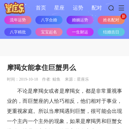
首页
星座
运势
配对
姓名配对
流年运势
八字合婚
婚姻运势
八字精批
宝宝起名
一生财运
结婚吉日
摩羯女能拿住巨蟹男么
时间：2019-10-18
作者: 鲸鱼
来源：星座乐
不论是摩羯女或者是摩羯女，都是非常重视事
业的，而
巨蟹座
的人恰巧相反，他们相对于事业，
更重视家庭。所以当摩羯遇到巨蟹，很可能会出现
一个主内一个主外的现象，如果是摩羯男和巨蟹女