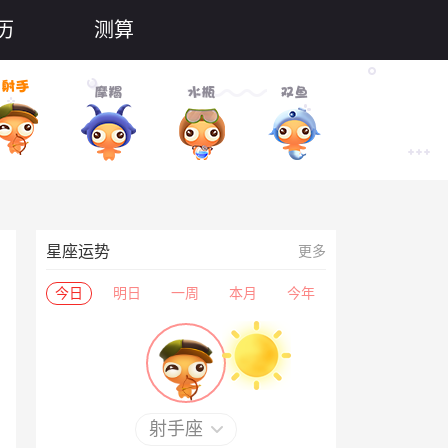
历
测算
星座运势
更多
今日
明日
一周
本月
今年
射手座