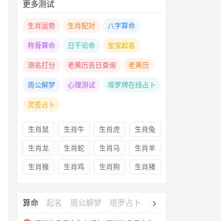
更多测试
生肖运势
生肖配对
八字算命
称骨算命
日干论命
宝宝起名
测名打分
老黄历吉日查询
老黄历
周公解梦
心理测试
塔罗牌在线占卜
灵签占卜
生肖鼠
生肖牛
生肖虎
生肖兔
生肖龙
生肖蛇
生肖马
生肖羊
生肖猴
生肖鸡
生肖狗
生肖猪
算命
起名
周公解梦
塔罗占卜
心理测试
老黄历