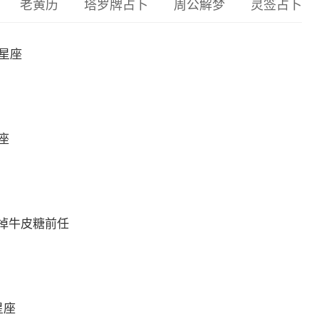
老黄历
塔罗牌占卜
周公解梦
灵签占卜
么星座
座
掉牛皮糖前任
星座