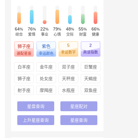
64
76
22
79
48
55
66
%
%
%
%
%
%
%
综合
爱情
事业
心情
交际
财富
健康
5
2
狮子座
紫色
幸运数字
商谈指数
速配星座
幸运颜色
白羊座
金牛座
双子座
巨蟹座
狮子座
处女座
天秤座
天蝎座
射手座
摩羯座
水瓶座
双鱼座
星盘查询
星座配对
上升星座查询
星座查询