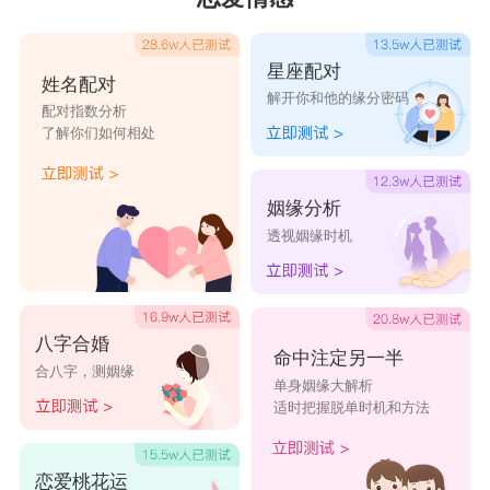
水象星座
的人总是给人感觉非常冷漠的感觉，
好像心里想什么没人能知道，其实是因为水象星座
星座配对
的人还是比较敏感的，缺乏安全感，难以轻易信任
姓名配对
解开你和他的缘分密码
配对指数分析
别人。
了解你们如何相处
水象星座的人一旦进入一段感情，就会变的很
谨慎，他们害怕被伤害，天生敏感多疑。所以他们
姻缘分析
是很需要别人的宠爱，很需被人重视的星座。在喜
透视姻缘时机
欢的人面前，他们会跟对方相处的很自然，将自己
的温柔体贴都展现出来，而且他们也是很负责任很
八字合婚
专一的星座，一旦他们在你面前展示积极认真的一
命中注定另一半
合八字，测姻缘
单身姻缘大解析
面，他们一定是很爱你了。
适时把握脱单时机和方法
当然如果他们什么都不愿意跟你沟通，好像在
想什么你都不知道，那他们也一定是不想将自己的
恋爱桃花运