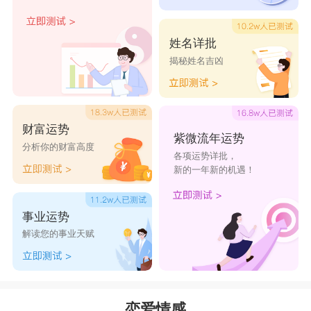
风向星座的人都比较会说话，擅于交际，他们
热爱自由，无论是生活中还是感情中，他们都很讨
姓名详批
厌被控制，希望无拘无束的生活，风向星座的人经
揭秘姓名吉凶
常被认为花心。
风向星座的人在感情中不喜欢有太大的压力，
希望以最自然的状态的方式相处，在喜欢的人面
财富运势
紫微流年运势
前，风向星座的人会很放松，感觉跟自己的另一半
分析你的财富高度
各项运势详批，
就是兄弟/姐妹一样，两个人相处起来非常的舒
新的一年新的机遇！
适，没有太多的隔阂，想说什么就说什么，所有的
事业运势
尴尬和距离都变得最轻松、最自然的状态。
解读您的事业天赋
如果风向星座的人变得很敷衍，对你做什么都
提不起星座，那么可能是是真的不爱吧。
水象星座
：
天蝎座
，
双鱼座
，
巨蟹座
恋爱情感