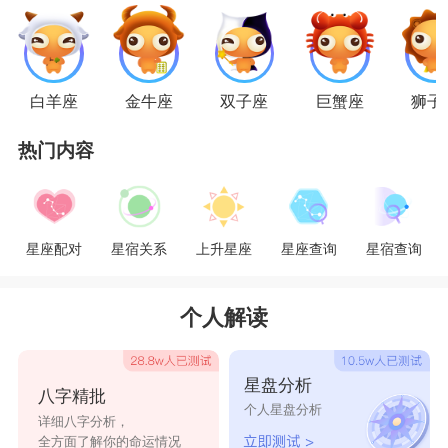
跟土象星座的人谈恋爱有一种莫名的压力。
其实土象星座的人都是外冷内热的，只是在不
熟悉的人面前装着高冷，土象星座的人在喜欢的人
白羊座
金牛座
双子座
巨蟹座
狮子
面前，他们会表现的非常的逗逼，幼稚，可爱，是
热门内容
只有对自己真心喜欢的人他们才会卸下防备的伪
装，而且面对喜欢的人，他们的高要求都变得没有
那么高了，他们会想要在喜欢的人身边撒娇，装可
星座配对
星宿关系
上升星座
星座查询
星宿查询
爱，逗对方开心，变得很像小孩子。
如果土象星座的人在你们身边总是装着高冷的
个人解读
一面，爱理不理的那种，凡事都变得挑剔，不好意
思，可能他们真的不喜欢你。
星盘分析
八字精批
个人星盘分析
风象星座
：
双子座
，
天秤座
，
水瓶座
详细八字分析，
全方面了解你的命运情况