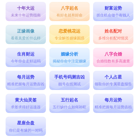
十年大运
八字起名
财富运势
未来十年运势指南
有好名就有好命
抓住机会做个有钱人
正缘画像
恋爱桃花运
姓名配对
看看真爱长什么样
专业解答姻缘困惑
多维分析配对情况
生肖财运
姻缘分析
八字合婚
今年你会走好运吗
揭秘你命中注定姻缘
合婚指数有多高速查
每月运势
手机号码测吉凶
个人占星
精准把握每月运势吉凶
靓号在线测试
领取你的专属星盘报告
黄大仙灵签
五行起名
每月运势
求签求得好运连连
五行缺什么如何补旺
精准把握每月运势吉凶
星座合盘
你们是有缘的一对吗