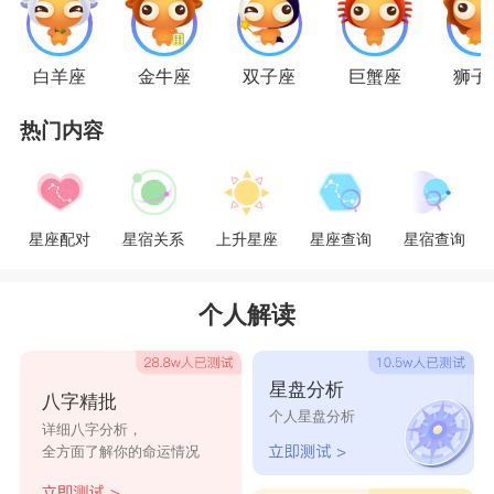
顾家的
巨蟹座
很难将分手说出口。他们很容易
从原本那个无微不至的照顾你，衣食住行为你安排
白羊座
金牛座
双子座
巨蟹座
狮子
好的暖巨蟹渐渐变得不再关心。以往你说身体不适
时会马上出现在你家门口，但现在只会在电话那头
热门内容
嘘寒问暖几句。更有甚者会以家人作为借口提出分
手“我父母不太喜欢你”“我家人不喜欢独生女”。
星座配对
星宿关系
上升星座
星座查询
星宿查询
狮子座
如果
狮子座
有了暧昧对象，他们会对“原配”情
个人解读
人更加温柔体贴，会一反常态的对你特别好。甚至
用昂贵的礼物来讨好你。你会发现他们比从前更加
星盘分析
打扮自己，更加有气派，因为他们想在“新人”面前
八字精批
个人星盘分析
详细八字分析，
保持形象。他们一旦决定离开时，所用的借口更是
全方面了解你的命运情况
冠冕堂皇，说的比唱的好听。