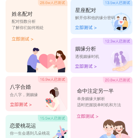
另一半追问时他们都有借口，而且还会鼓励另一半
星座配对
多多培养自己的兴趣有自己的生活。这时候得好好
姓名配对
解开你和他的缘分密码
配对指数分析
看紧天秤恋人。
了解你们如何相处
天蝎座
天蝎座
分手前会拒绝和你过任何节日，你稍微
姻缘分析
有点抱怨就会觉得你这人怎么这么不懂事，其实就
透视姻缘时机
是他们心里有鬼。
射手座
这个不用多说了，无论射手男还是射手女分手
八字合婚
命中注定另一半
合八字，测姻缘
前都是拒绝电话、拒绝消息、拒绝和你约会。恋人
单身姻缘大解析
适时把握脱单时机和方法
开始闹，开始不断逼着
射手座
与自己约会，控制射
手座的时候，就是射手座摊牌的时候了。
恋爱桃花运
你一生会遇到几朵桃花