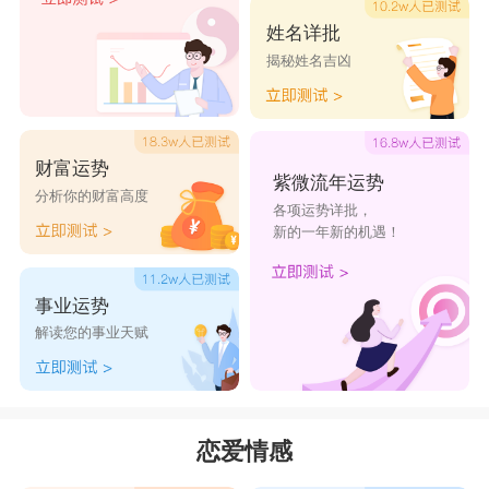
处女座
姓名详批
处女座
在谈恋爱的时候总会希望另一半按照自
揭秘姓名吉凶
己的高标准来做到完美，所以我们看到处女座教训
自己的恋人是非常常见的事情。因为希望对方完
财富运势
美，于是他们也会非常严格的想要完善自己的恋
紫微流年运势
分析你的财富高度
人。大到衣服配色，小到指甲长度，都会是他们教
各项运势详批，
新的一年新的机遇！
训恋人的点。当他们停止教训开始冷嘲热讽的时候
也是宣布恋情结束的时候了。
事业运势
解读您的事业天赋
天秤座
天秤们不再主动嘘寒问暖，开始加班变多了，
恋爱情感
比往常忙碌许多，双方见面的机会越来越少，可是