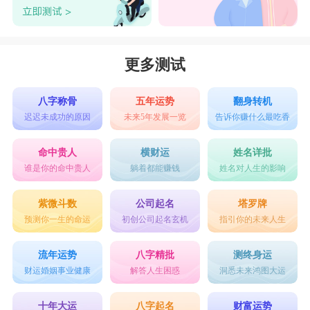
摩羯座
摩羯座
会把工作事业作为分手的借口，他们会
变得异常忙碌把恋人抛弃在一旁，甚至忘记约会的
更多测试
时间，让恋人抓狂。恋人开始质问摩羯座事业和爱
八字称骨
五年运势
翻身转机
情的选择时，摩羯一定会斩钉截铁的选择事业，让
迟迟未成功的原因
未来5年发展一览
告诉你赚什么最吃香
你自己离开，不做负心汉!
命中贵人
横财运
姓名详批
水瓶座
谁是你的命中贵人
躺着都能赚钱
姓名对人生的影响
大多数
水瓶座
都会采取冷暴力的方式。水瓶座
紫微斗数
公司起名
塔罗牌
突然很忙，当你还沉浸在热恋的喜悦中的时候。
预测你一生的命运
初创公司起名玄机
指引你的未来人生
他/她会变得偶尔给你发发短信打打电话，可惜已
流年运势
八字精批
测终身运
经不会有象声词，比如原来的“我到家了噢!”变
财运婚姻事业健康
解答人生困惑
洞悉未来鸿图大运
成“我到家了”。约会时拥抱接吻变少，这些都是他
们分手的套路，逼着你自己走。
十年大运
八字起名
财富运势