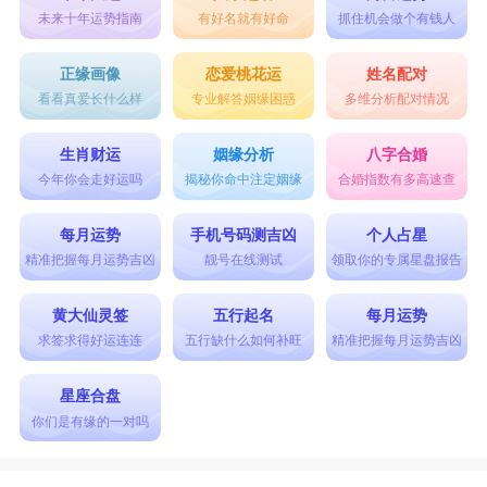
未来十年运势指南
有好名就有好命
抓住机会做个有钱人
双鱼座
双鱼座
要分手大多会选择直接说：我们还是分
正缘画像
恋爱桃花运
姓名配对
看看真爱长什么样
专业解答姻缘困惑
多维分析配对情况
手吧，性格不合适，在一起互相折磨。然后对方再
问什么就简单回答一下，然后等他明白自己的想法
生肖财运
姻缘分析
八字合婚
并非在耍脾气以后，就算是分手成功了，把联系方
今年你会走好运吗
揭秘你命中注定姻缘
合婚指数有多高速查
式全部删掉，QQ什么都黑名单，以后再不来往，
每月运势
手机号码测吉凶
个人占星
免得纠缠不清，对大家以后都不好。
精准把握每月运势吉凶
靓号在线测试
领取你的专属星盘报告
星座乐原创文章，转载需注明出处
黄大仙灵签
五行起名
每月运势
求签求得好运连连
五行缺什么如何补旺
精准把握每月运势吉凶
星座合盘
你们是有缘的一对吗