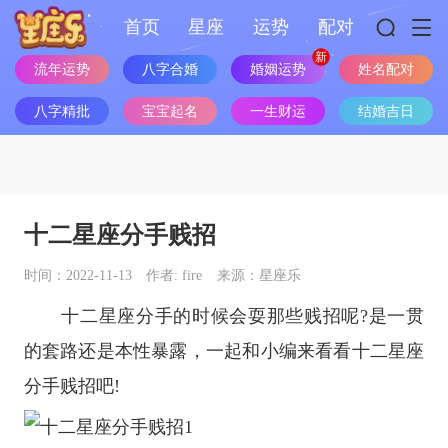
首页
星座
运势
配对
流年运势
八字合婚
婚姻运势
姓名配对
八字精批
宝宝起名
一生财运
结婚吉日
十二星座分手贱招
时间：2022-11-13
作者: fire
来源：星座乐
十二星座
分手的时候会耍那些贱招呢?是一贯
的套路还是本性暴露，一起和小编来看看
十二星座
分手贱招吧!