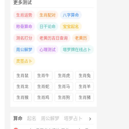
更多测试
生肖运势
生肖配对
八字算命
称骨算命
日干论命
宝宝起名
测名打分
老黄历吉日查询
老黄历
周公解梦
心理测试
塔罗牌在线占卜
灵签占卜
生肖鼠
生肖牛
生肖虎
生肖兔
生肖龙
生肖蛇
生肖马
生肖羊
生肖猴
生肖鸡
生肖狗
生肖猪
算命
起名
周公解梦
塔罗占卜
心理测试
老黄历