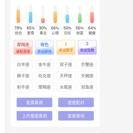
78
65
30
66
50
56
64
%
%
%
%
%
%
%
综合
爱情
事业
心情
交际
财富
健康
1
2
摩羯座
橙色
幸运数字
商谈指数
速配星座
幸运颜色
白羊座
金牛座
双子座
巨蟹座
狮子座
处女座
天秤座
天蝎座
射手座
摩羯座
水瓶座
双鱼座
星盘查询
星座配对
上升星座查询
星座查询