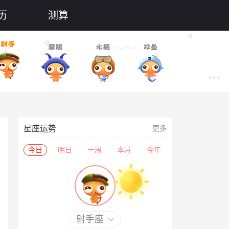
历
测算
星座运势
更多
今日
明日
一周
本月
今年
射手座