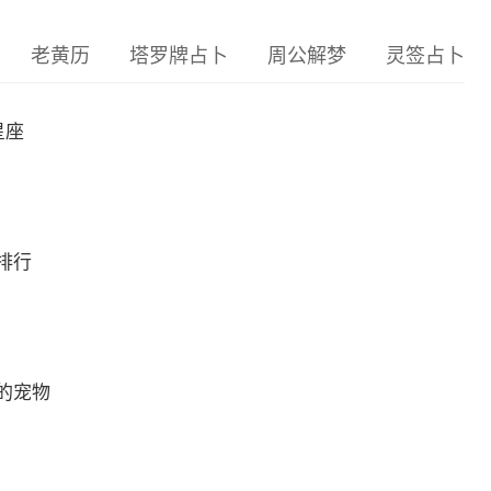
老黄历
塔罗牌占卜
周公解梦
灵签占卜
星座
排行
的宠物