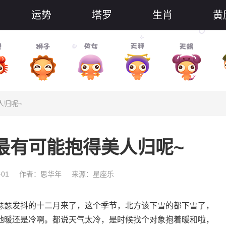
运势
塔罗
生肖
黄
人归呢~
最有可能抱得美人归呢~
-01
作者：思华年
来源：星座乐
瑟发抖的十二月来了，这个季节，北方该下雪的都下雪了，
地暖还是冷啊。都说天气太冷，是时候找个对象抱着暖和啦，