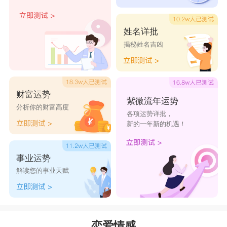
处女座
的人可是有洁癖的人，在感情上也是有
洁癖的，他们分手了是不会吃回头草的，他们不会
姓名详批
因为分手了就对前任念念不忘，还想着复合，他们
揭秘姓名吉凶
觉得在一起有过一段经历就够了，如果再复合还需
要去修复之前的感情，对于她们来说一段不完美的
感情重新修复也走不到最后了。处女座的人是喜欢
财富运势
紫微流年运势
往前看的人，他们几乎不会回头，他们是在一次次
分析你的财富高度
各项运势详批，
感情经历中不断让自己成长，让自己变成更完美的
新的一年新的机遇！
人。
事业运势
星座乐原创文章，转载需注明出处
解读您的事业天赋
恋爱情感