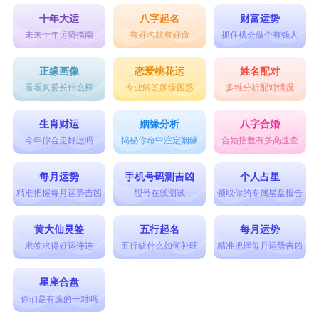
十年大运
八字起名
财富运势
未来十年运势指南
有好名就有好命
抓住机会做个有钱人
正缘画像
恋爱桃花运
姓名配对
看看真爱长什么样
专业解答姻缘困惑
多维分析配对情况
生肖财运
姻缘分析
八字合婚
今年你会走好运吗
揭秘你命中注定姻缘
合婚指数有多高速查
每月运势
手机号码测吉凶
个人占星
精准把握每月运势吉凶
靓号在线测试
领取你的专属星盘报告
黄大仙灵签
五行起名
每月运势
求签求得好运连连
五行缺什么如何补旺
精准把握每月运势吉凶
星座合盘
你们是有缘的一对吗