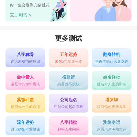
你一生会遇到几朵桃花
更多测试
八字称骨
五年运势
翻身转机
迟迟未成功的原因
未来5年发展一览
告诉你赚什么最吃香
命中贵人
横财运
姓名详批
谁是你的命中贵人
躺着都能赚钱
姓名对人生的影响
紫微斗数
公司起名
塔罗牌
预测你一生的命运
初创公司起名玄机
指引你的未来人生
流年运势
八字精批
测终身运
财运婚姻事业健康
解答人生困惑
洞悉未来鸿图大运