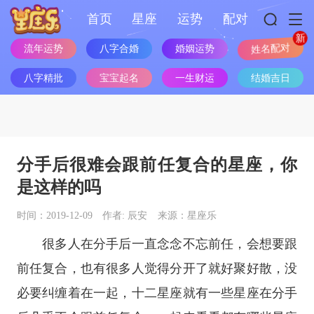
首页
星座
运势
配对
流年运势
八字合婚
婚姻运势
姓名配对
八字精批
宝宝起名
一生财运
结婚吉日
分手后很难会跟前任复合的星座，你
是这样的吗
时间：2019-12-09
作者: 辰安
来源：星座乐
很多人在分手后一直念念不忘前任，会想要跟
前任复合，也有很多人觉得分开了就好聚好散，没
必要纠缠着在一起，
十二
星座
就有一些
星座
在分手