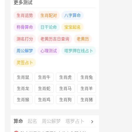
更多测试
生肖运势
生肖配对
八字算命
称骨算命
日干论命
宝宝起名
测名打分
老黄历吉日查询
老黄历
周公解梦
心理测试
塔罗牌在线占卜
灵签占卜
生肖鼠
生肖牛
生肖虎
生肖兔
生肖龙
生肖蛇
生肖马
生肖羊
生肖猴
生肖鸡
生肖狗
生肖猪
算命
起名
周公解梦
塔罗占卜
心理测试
老黄历