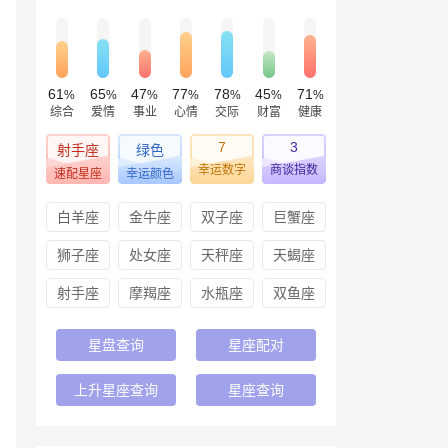
61
65
47
77
78
45
71
%
%
%
%
%
%
%
综合
爱情
事业
心情
交际
财富
健康
7
3
射手座
绿色
幸运数字
商谈指数
速配星座
幸运颜色
白羊座
金牛座
双子座
巨蟹座
狮子座
处女座
天秤座
天蝎座
射手座
摩羯座
水瓶座
双鱼座
星盘查询
星座配对
上升星座查询
星座查询