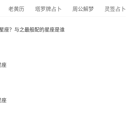
老黄历
塔罗牌占卜
周公解梦
灵签占卜
什么星座？与之最般配的星座是谁
星座
星座