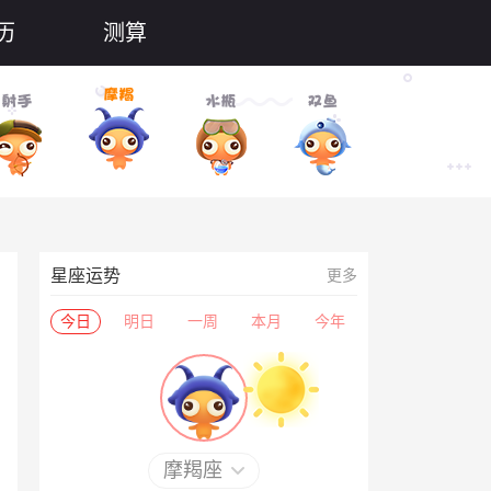
历
测算
星座运势
更多
今日
明日
一周
本月
今年
摩羯座