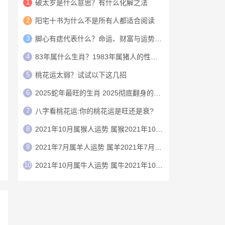
1
破太岁是什么意思？有什么化解之法
2
阳宅十书为什么不是所有人都适合阅读
3
脚心有痣代表什么？命运、财富与运势详解
4
83年属什么生肖？1983年属猪人的性格与2026年运势详解
5
桃花运太弱？试试以下这几招
6
2025蛇年最旺的生肖 2025彻底翻身的生肖
7
八字看桃花运:你的桃花运是旺还是衰?
8
2021年10月属猴人运势 属猴2021年10月运程
9
2021年7月属羊人运势 属羊2021年7月运程
10
2021年10月属牛人运势 属牛2021年10月运程