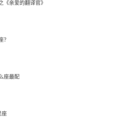
之《亲爱的翻译官》
座？
么座最配
星座