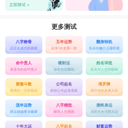
更多测试
八字称骨
五年运势
翻身转机
迟迟未成功的原因
未来5年发展一览
告诉你赚什么最吃香
命中贵人
横财运
姓名详批
谁是你的命中贵人
躺着都能赚钱
姓名对人生的影响
紫微斗数
公司起名
塔罗牌
预测你一生的命运
初创公司起名玄机
指引你的未来人生
流年运势
八字精批
测终身运
财运婚姻事业健康
解答人生困惑
洞悉未来鸿图大运
十年大运
八字起名
财富运势