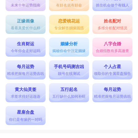
未来十年运势指南
有好名就有好命
抓住机会做个有钱人
正缘画像
恋爱桃花运
姓名配对
看看真爱长什么样
专业解答姻缘困惑
多维分析配对情况
生肖财运
姻缘分析
八字合婚
今年你会走好运吗
揭秘你命中注定姻缘
合婚指数有多高速查
每月运势
手机号码测吉凶
个人占星
精准把握每月运势吉凶
靓号在线测试
领取你的专属星盘报告
黄大仙灵签
五行起名
每月运势
求签求得好运连连
五行缺什么如何补旺
精准把握每月运势吉凶
星座合盘
你们是有缘的一对吗