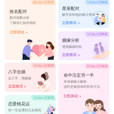
星座配对
姓名配对
解开你和他的缘分密码
配对指数分析
了解你们如何相处
姻缘分析
透视姻缘时机
八字合婚
命中注定另一半
合八字，测姻缘
单身姻缘大解析
适时把握脱单时机和方法
恋爱桃花运
你一生会遇到几朵桃花