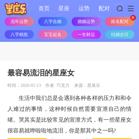
首页
星座
运势
配对
流年运势
八字合婚
婚姻运势
姓名配对
八字精批
宝宝起名
一生财运
结婚吉日
最容易流泪的星座女
时间：2020-05-13
作者: 巧克力
来源：星座乐
生活中我们总是会遇到各种各样的压力和和令
人难过的事情，这种时候自然需要宣泄自己的情
绪。哭其实是比较常见的宣泄方式，有一些
星座
女
很容易就哗啦啦地流泪，你是那其中之一吗?