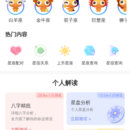
即来。双鱼女大部分时候情绪都是比较消极的，压
抑又悲伤，所以你会看到她们的脸上经常挂满眼
白羊座
金牛座
双子座
巨蟹座
狮子
泪，不用惊讶，因为她们真的完全就是水做的女
热门内容
人。
星座乐原创文章，转载需注明出处
星座配对
星宿关系
上升星座
星座查询
星宿查询
个人解读
星盘分析
八字精批
个人星盘分析
详细八字分析，
全方面了解你的命运情况