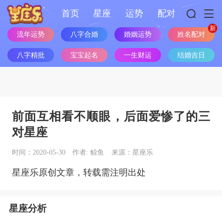
首页
星座
运势
配对
姓名配对
流年运势
八字合婚
婚姻运势
八字精批
宝宝起名
一生财运
结婚吉日
前面互相看不顺眼，后面爱惨了的三
对星座
时间：2020-05-30
作者: 鲸鱼
来源：星座乐
星座乐原创文章，转载需注明出处
星座分析