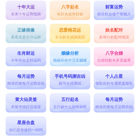
十年大运
八字起名
财富运势
未来十年运势指南
有好名就有好命
抓住机会做个有钱人
正缘画像
恋爱桃花运
姓名配对
看看真爱长什么样
专业解答姻缘困惑
多维分析配对情况
生肖财运
姻缘分析
八字合婚
今年你会走好运吗
揭秘你命中注定姻缘
合婚指数有多高速查
每月运势
手机号码测吉凶
个人占星
精准把握每月运势吉凶
靓号在线测试
领取你的专属星盘报告
黄大仙灵签
五行起名
每月运势
求签求得好运连连
五行缺什么如何补旺
精准把握每月运势吉凶
星座合盘
你们是有缘的一对吗