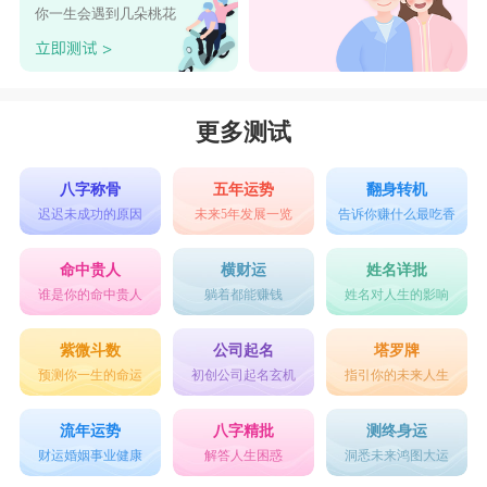
你一生会遇到几朵桃花
更多测试
八字称骨
五年运势
翻身转机
迟迟未成功的原因
未来5年发展一览
告诉你赚什么最吃香
命中贵人
横财运
姓名详批
谁是你的命中贵人
躺着都能赚钱
姓名对人生的影响
紫微斗数
公司起名
塔罗牌
预测你一生的命运
初创公司起名玄机
指引你的未来人生
流年运势
八字精批
测终身运
财运婚姻事业健康
解答人生困惑
洞悉未来鸿图大运