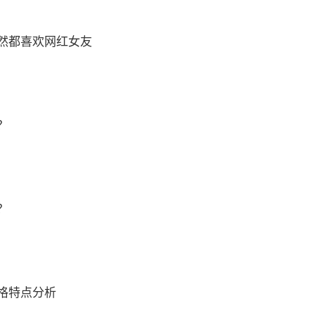
然都喜欢网红女友
？
？
格特点分析