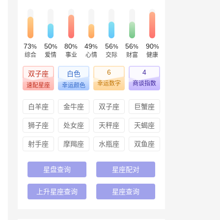
73
50
80
49
56
56
90
%
%
%
%
%
%
%
综合
爱情
事业
心情
交际
财富
健康
6
4
双子座
白色
幸运数字
商谈指数
速配星座
幸运颜色
白羊座
金牛座
双子座
巨蟹座
狮子座
处女座
天秤座
天蝎座
射手座
摩羯座
水瓶座
双鱼座
星盘查询
星座配对
上升星座查询
星座查询