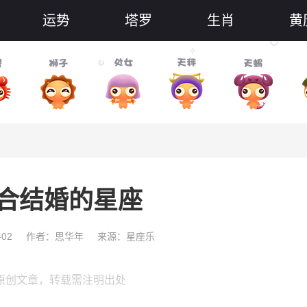
运势
塔罗
生肖
黄
合结婚的星座
-02
作者：思华年
来源：星座乐
原创文章，转载需注明出处