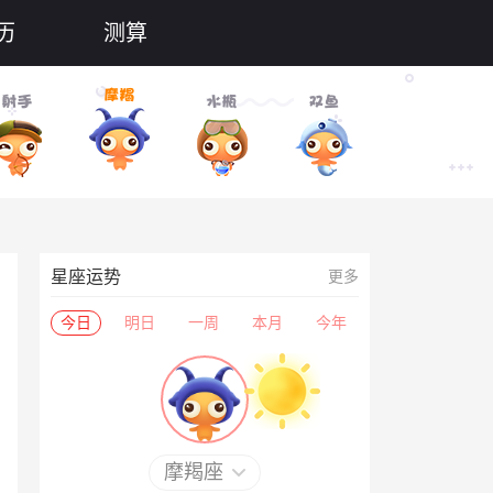
历
测算
星座运势
更多
今日
明日
一周
本月
今年
摩羯座