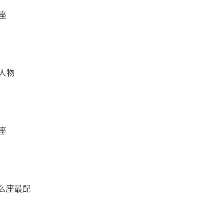
座
人物
座
么座最配