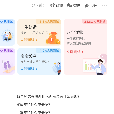
分享到：
微博
微信
空间
一生财运
八字详批
？
找对自己的求财方式
一生运程详批
财运婚姻事业健康
宝宝起名
三世
好名字让人终生受益！
12星座男在暗恋的人面前会有什么表现?
双鱼座和什么座最配？
巨蟹座和什么座最配？