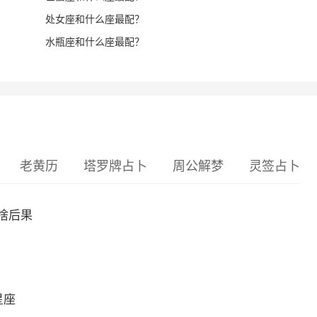
处女座和什么座最配？
水瓶座和什么座最配？
老黄历
塔罗牌占卜
周公解梦
灵签占卜
啥后果
星座