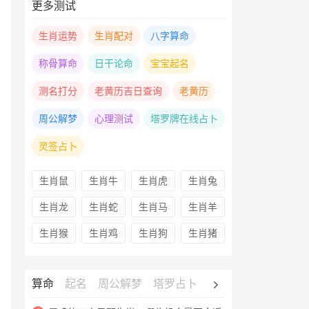
更多测试
生肖运势
生肖配对
八字算命
称骨算命
日干论命
宝宝起名
测名打分
老黄历吉日查询
老黄历
周公解梦
心理测试
塔罗牌在线占卜
灵签占卜
生肖鼠
生肖牛
生肖虎
生肖兔
生肖龙
生肖蛇
生肖马
生肖羊
生肖猴
生肖鸡
生肖狗
生肖猪
算命
起名
周公解梦
塔罗占卜
心理测试
老黄历