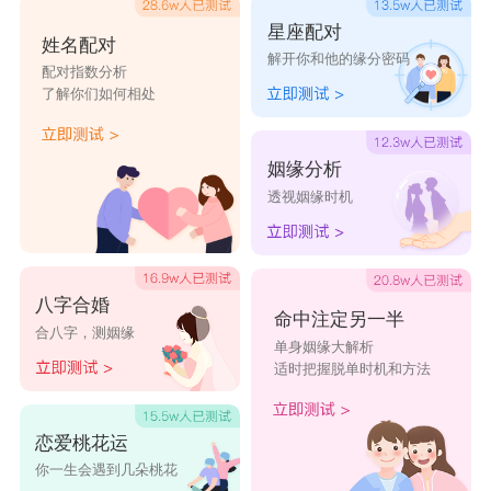
星座配对
姓名配对
解开你和他的缘分密码
配对指数分析
了解你们如何相处
姻缘分析
透视姻缘时机
八字合婚
命中注定另一半
合八字，测姻缘
单身姻缘大解析
适时把握脱单时机和方法
恋爱桃花运
你一生会遇到几朵桃花