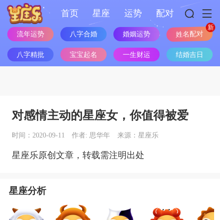
首页
星座
运势
配对
流年运势
八字合婚
婚姻运势
姓名配对
八字精批
宝宝起名
一生财运
结婚吉日
对感情主动的星座女，你值得被爱
时间：2020-09-11
作者: 思华年
来源：星座乐
星座乐原创文章，转载需注明出处
星座分析