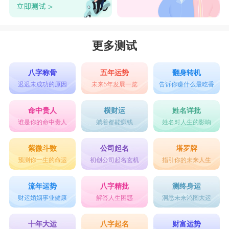
更多测试
八字称骨
五年运势
翻身转机
迟迟未成功的原因
未来5年发展一览
告诉你赚什么最吃香
命中贵人
横财运
姓名详批
谁是你的命中贵人
躺着都能赚钱
姓名对人生的影响
紫微斗数
公司起名
塔罗牌
预测你一生的命运
初创公司起名玄机
指引你的未来人生
流年运势
八字精批
测终身运
财运婚姻事业健康
解答人生困惑
洞悉未来鸿图大运
十年大运
八字起名
财富运势