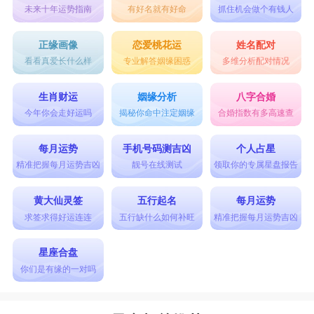
未来十年运势指南
有好名就有好命
抓住机会做个有钱人
正缘画像
恋爱桃花运
姓名配对
看看真爱长什么样
专业解答姻缘困惑
多维分析配对情况
生肖财运
姻缘分析
八字合婚
今年你会走好运吗
揭秘你命中注定姻缘
合婚指数有多高速查
每月运势
手机号码测吉凶
个人占星
精准把握每月运势吉凶
靓号在线测试
领取你的专属星盘报告
黄大仙灵签
五行起名
每月运势
求签求得好运连连
五行缺什么如何补旺
精准把握每月运势吉凶
星座合盘
你们是有缘的一对吗