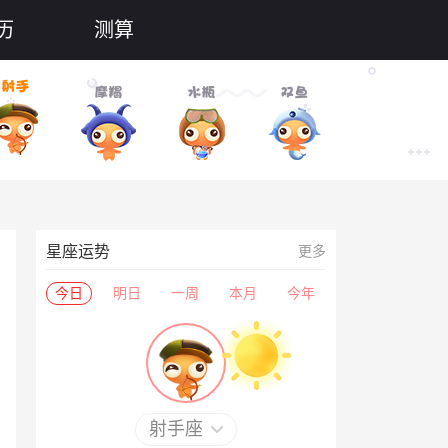
历
测算
星座运势
更多
今日
明日
一周
本月
今年
射手座