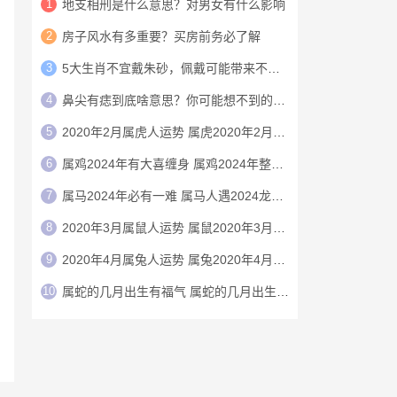
1
地支相刑是什么意思？对男女有什么影响
2
房子风水有多重要？买房前务必了解
3
5大生肖不宜戴朱砂，佩戴可能带来不利影响
4
鼻尖有痣到底啥意思？你可能想不到的财运玄机
5
2020年2月属虎人运势 属虎2020年2月运程
6
属鸡2024年有大喜缠身 属鸡2024年整体运势
7
属马2024年必有一难 属马人遇2024龙年运气如何
8
2020年3月属鼠人运势 属鼠2020年3月运程
9
2020年4月属兔人运势 属兔2020年4月运程
10
属蛇的几月出生有福气 属蛇的几月出生上等命