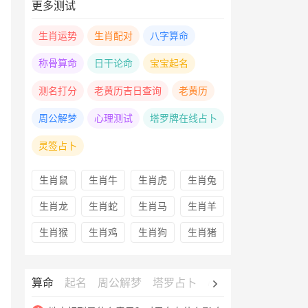
更多测试
生肖运势
生肖配对
八字算命
称骨算命
日干论命
宝宝起名
测名打分
老黄历吉日查询
老黄历
周公解梦
心理测试
塔罗牌在线占卜
灵签占卜
生肖鼠
生肖牛
生肖虎
生肖兔
生肖龙
生肖蛇
生肖马
生肖羊
生肖猴
生肖鸡
生肖狗
生肖猪
算命
起名
周公解梦
塔罗占卜
心理测试
老黄历