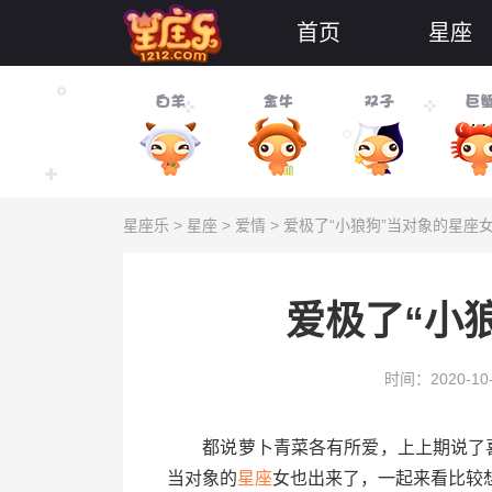
首页
星座
星座乐
>
星座
>
爱情
> 爱极了“小狼狗”当对象的星座
爱极了“小
时间：2020-10
都说萝卜青菜各有所爱，上上期说了喜欢
当对象的
星座
女也出来了，一起来看比较