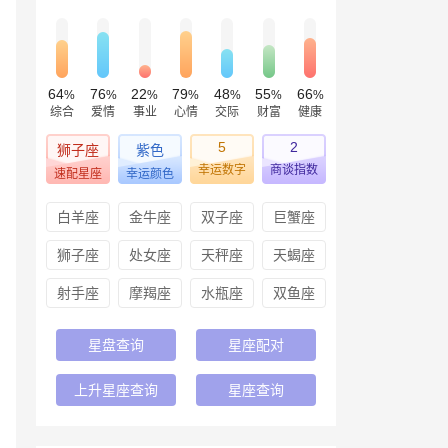
64
76
22
79
48
55
66
%
%
%
%
%
%
%
综合
爱情
事业
心情
交际
财富
健康
5
2
狮子座
紫色
幸运数字
商谈指数
速配星座
幸运颜色
白羊座
金牛座
双子座
巨蟹座
狮子座
处女座
天秤座
天蝎座
射手座
摩羯座
水瓶座
双鱼座
星盘查询
星座配对
上升星座查询
星座查询