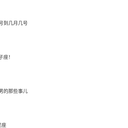
号到几月几号
子座！
男的那些事儿
星座