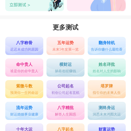
慢考虑婚姻，比狮子座还要看重事业的星座，有强
烈的责任感，所以摩羯座可以说是，在事业有成之
后，在爱人的逼迫下，结婚最晚的星座了，实际成
更多测试
家时已经快四十。
水瓶座
：23岁
八字称骨
五年运势
翻身转机
迟迟未成功的原因
未来5年发展一览
告诉你赚什么最吃香
水瓶座
人的聪慧，不喜欢被束缚，在结婚这件
事上，若出现有望的对象，注定是不费吹灰之力
命中贵人
横财运
姓名详批
谁是你的命中贵人
躺着都能赚钱
姓名对人生的影响
的，将有可能顺利结婚。他们会让你放下戒心，结
婚欲望上升，等到回过神来，水瓶座有先试婚的意
紫微斗数
公司起名
塔罗牌
预测你一生的命运
初创公司起名玄机
指引你的未来人生
向，结婚是很早的。
双鱼座
：26岁
流年运势
八字精批
测终身运
双鱼座
对婚姻的幻想，属于早婚型，20岁时结
财运婚姻事业健康
解答人生困惑
洞悉未来鸿图大运
婚运就上升，只有经过了岁月的打磨，视婚姻为麻
十年大运
八字起名
财富运势