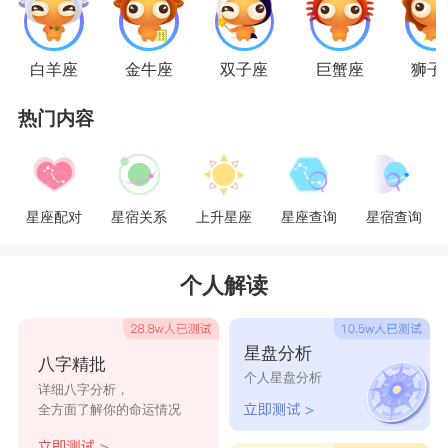
巨蟹座
：22岁
巨蟹座
的温柔形象，将人生目标放在家庭上，
白羊座
金牛座
双子座
巨蟹座
狮子
使得周围不乏追求者，结婚才能拥有恋爱的巨蟹
热门内容
座，在22岁结婚的人非常多，在这样的环境里，强
烈热衷结婚，总是出人意料的顺利，恰巧也有机会
遇见未来的另一半。
星座配对
星宿关系
上升星座
星座查询
星宿查询
狮子座
：29岁
狮子座
总是醉心于事业之中，重心放在休闲娱
个人解读
乐及事业上，结婚都是次要的。到30岁前恋爱运才
会再度升起，狮子座事业相对稳定下来，跟着来的
星盘分析
八字精批
便是结婚运，开始考虑自己的人生大事，总希望成
个人星盘分析
详细八字分析，
为社会上成功人士才决定结婚。
全方面了解你的命运情况
处女座
：28岁