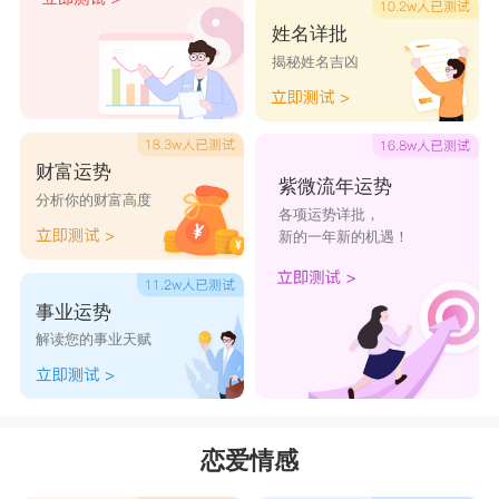
处女座
是很挑剔的，在出社会三年以内都不结
姓名详批
揭秘姓名吉凶
婚，挑剔的目光放在对方身上，对另一半的眼光变
得严谨，只有年纪开始大起来，才开始认真寻找对
象，标准才会降低，必须是经过慎重的选择，会开
财富运势
始担心结婚的事。
紫微流年运势
分析你的财富高度
各项运势详批，
天秤座
：25岁
新的一年新的机遇！
天秤座
的选择是摇摆不定的，重视恋爱胜于婚
姻，在众多的选择中，身份极高的对象向你求婚的
事业运势
机率很高，总是要斟酌上许久，若想求得好婚姻，
解读您的事业天赋
要在你本身的知性及常识已成熟的时候，才能最终
确定下来。
天蝎座
：21岁
恋爱情感
天蝎座
是不会在意结婚这件事的，不玩弄恋