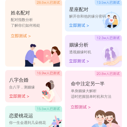
爱，以自己的方式寻找对象，他们禁欲系的风格，
星座配对
姓名配对
解开你和他的缘分密码
不受他人影响，难免招蜂引蝶，哪一期都是由恋爱
配对指数分析
了解你们如何相处
直达婚姻，交往时间也很长，所以结婚也只是迟早
的事。
姻缘分析
射手座
：24岁
透视姻缘时机
射手座
不会停滞，属于早熟型，会一直向前，
所有令人意外的结婚者较多。24岁会开始考虑人生
的下一个阶段，迎接第一次的结婚运顶点，就是结
八字合婚
命中注定另一半
合八字，测姻缘
婚生子。不在乎世俗看法，对射手座来说24岁是分
单身姻缘大解析
适时把握脱单时机和方法
水岭，有早婚也有晚婚的。
摩羯座
：35岁
恋爱桃花运
摩羯座
是最现实的星座，奠定事业基础后再慢
你一生会遇到几朵桃花