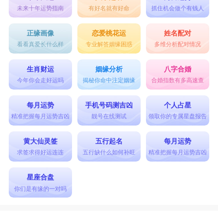
烦，经过了现实的摧残，以结婚为梦想的双鱼座不
未来十年运势指南
有好名就有好命
抓住机会做个有钱人
会抱有幻想，需要做好决定才准备结婚。
正缘画像
恋爱桃花运
姓名配对
星座乐原创文章，转载需注明出处
看看真爱长什么样
专业解答姻缘困惑
多维分析配对情况
生肖财运
姻缘分析
八字合婚
今年你会走好运吗
揭秘你命中注定姻缘
合婚指数有多高速查
每月运势
手机号码测吉凶
个人占星
精准把握每月运势吉凶
靓号在线测试
领取你的专属星盘报告
黄大仙灵签
五行起名
每月运势
求签求得好运连连
五行缺什么如何补旺
精准把握每月运势吉凶
星座合盘
你们是有缘的一对吗