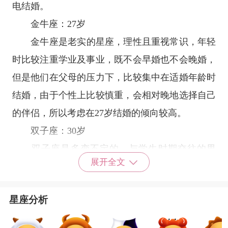
电结婚。
金牛座
：27岁
金牛座
是老实的
星座
，理性且重视常识，年轻
时比较注重学业及事业，既不会早婚也不会晚婚，
但是他们在父母的压力下，比较集中在适婚年龄时
结婚，由于个性上比较慎重，会相对晚地选择自己
的伴侣，所以考虑在27岁结婚的倾向较高。
双子座
：30岁
双子座
是多变不定的，与学生时期交往的男
展开全文
友，无法很早步入婚姻殿堂，年少轻狂的双子座一
边享受恋爱，一边享受单身贵族的生活，没有经历
星座分析
过岁月的沉淀，会认为单身较轻松，这样是不会有
担当的。