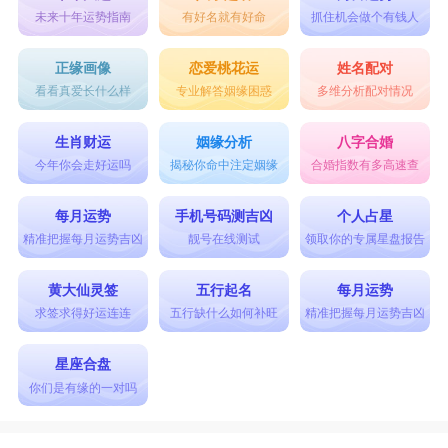
未来十年运势指南
有好名就有好命
抓住机会做个有钱人
正缘画像
恋爱桃花运
姓名配对
看看真爱长什么样
专业解答姻缘困惑
多维分析配对情况
生肖财运
姻缘分析
八字合婚
今年你会走好运吗
揭秘你命中注定姻缘
合婚指数有多高速查
每月运势
手机号码测吉凶
个人占星
精准把握每月运势吉凶
靓号在线测试
领取你的专属星盘报告
黄大仙灵签
五行起名
每月运势
求签求得好运连连
五行缺什么如何补旺
精准把握每月运势吉凶
星座合盘
你们是有缘的一对吗