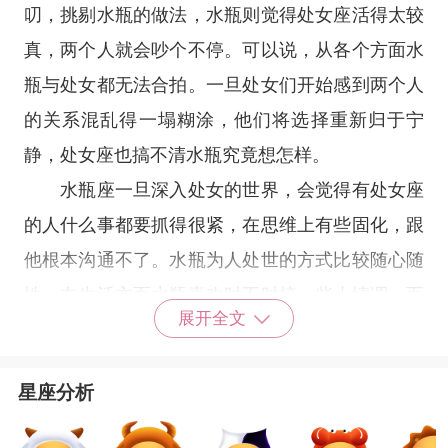
叨，挑剔水瓶的做法，水瓶则觉得处女座活得太较
真，两个人就会吵个不停。可以说，从各个方面水
瓶与处女都无法合拍。一旦处女们开始感到两个人
的关系混乱得一塌糊涂，他们将选择重新归于宁
静，处女座也搞不清水瓶究竟想怎样。
水瓶座一旦深入处女的世界，会觉得有处女座
的人什么事都要抓得很紧，在思维上有些固化，跟
他根本沟通不了。水瓶为人处世的方式比较随心随
性，在生活方面水瓶喜欢时不时搞一些小情调，而
展开全文
这些处女是完全不感兴趣的。处女座觉得水瓶变化
无常不说，还时常想一些不切实际的事，谁也无法
星座分析
静下心来理解彼此，两个人性格不合，在一起很煎
熬。