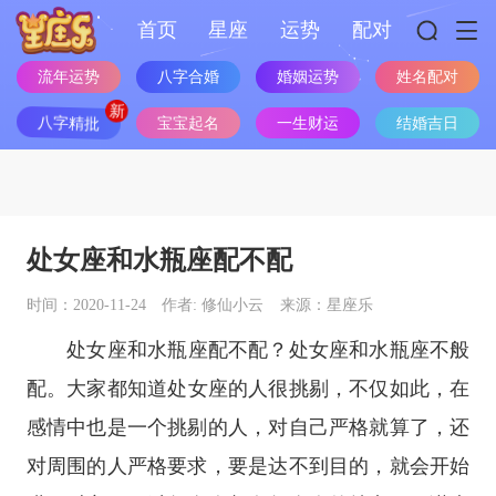
首页
星座
运势
配对
流年运势
八字合婚
婚姻运势
姓名配对
八字精批
宝宝起名
一生财运
结婚吉日
处女座和水瓶座配不配
时间：2020-11-24
作者: 修仙小云
来源：星座乐
处女座
和
水瓶座
配不配？
处女座
和
水瓶座
不般
配。
大家都知道处女座的人很挑剔，不仅如此，在
感情中也是一个挑剔的人，对自己严格就算了，还
对周围的人严格要求，要是达不到目的，就会开始