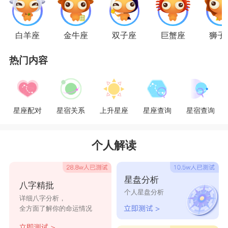
白羊座
金牛座
双子座
巨蟹座
狮子
热门内容
处女座男水瓶女爱情分析
：
星座配对
星宿关系
上升星座
星座查询
星宿查询
好奇的瓶子座和知性的处女座，基本上是不搭
扎的两个人。处女座跟水瓶座触电，那可能是一时
个人解读
意乱情迷。刚开始时，水瓶座会为处女座的冰雪聪
明所倾倒，而处女座也会被水瓶座的见多识广和创
星盘分析
八字精批
造力所吸引。然而相处后就会发现，处女座太过敏
个人星盘分析
详细八字分析，
感容易钻牛角尖，喜欢为一些小事斤斤计较;而水
全方面了解你的命运情况
瓶座总是很博爱的样子，对人忽冷忽热。处女座对