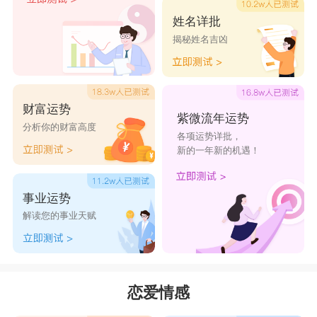
这些难以接受，会觉得水瓶座思维跳跃无法理解。
姓名详批
揭秘姓名吉凶
如果双方不能做出很大的让步和改变，两人就会渐
渐疏远，感情也很难走下去。
处女座男性格：
财富运势
处女座男生的性格是偏内向的类型，少部分也
紫微流年运势
分析你的财富高度
各项运势详批，
是属于外向型的，处女座男生是一个不喜欢在外面
新的一年新的机遇！
停留太久的
星座
男，他们喜欢宅在家中，有时候处
女座男生会让女生感到自卑，这是因为处女座男生
事业运势
很喜欢整理自己的房间，有些洁癖，做事情也要比
解读您的事业天赋
女生还要细心，所以一般处女座男生会给人一
种“不够爷们”的感觉。处女座男生是最懂得女人的
男人，他们会懂得制造出浪漫的气氛，舒适的环境
恋爱情感
给自己爱人，令对方很快堕入他的爱情当中，而且