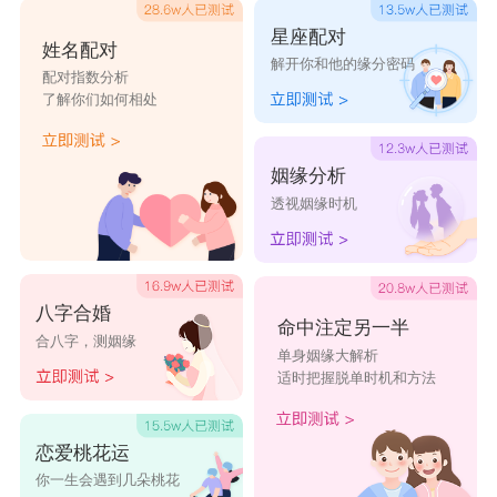
什么相识纪念日、结婚纪念日，情人节这些特别的
星座配对
姓名配对
解开你和他的缘分密码
日子一般的男生都会无意识忘记的，但处女男都和
配对指数分析
了解你们如何相处
一般男生不一样，他们会牢牢的记得，不需要女朋
友或者老婆提醒，甚至还会提醒回她们，这就是处
姻缘分析
女男贴心的一面了。
透视姻缘时机
水瓶女性格：
水瓶女的性格其实有点善变，她们内心的想法
非常丰富而且变幻无常，常常让人捉摸不透，也给
八字合婚
命中注定另一半
合八字，测姻缘
她们蒙上了一层神秘的面纱。水瓶女是非常自我的
单身姻缘大解析
适时把握脱单时机和方法
人，她们总是遵照自己内心真实的想法，是一个能
活出自我的人。不要因此以为水瓶女很难相处，擅
恋爱桃花运
长社交的她们深谙人情世故，要是她们有意为之的
你一生会遇到几朵桃花