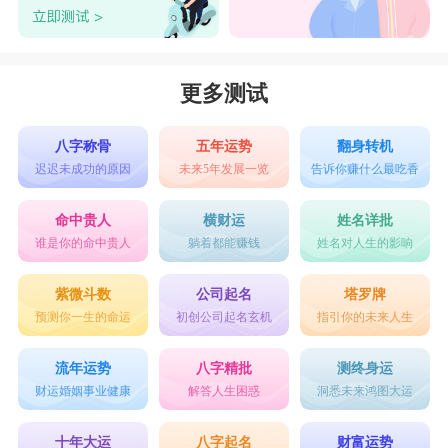
话可以滴水不漏。而且水瓶女很重视友情，非常仗
义，朋友有需要帮助总是已不容易，可以说是少有
的友情高于爱情的星座。
更多测试
以上是有关处女座和水瓶座配不配的全部内
容。
八字称骨
五年运势
翻身转机
迟迟未成功的原因
未来5年发展一览
告诉你赚什么最吃香
星座乐原创文章，转载需注明出处
命中贵人
横财运
姓名详批
谁是你的命中贵人
躺着都能赚钱
姓名对人生的影响
紫微斗数
公司起名
塔罗牌
预测你一生的命运
初创公司起名玄机
指引你的未来人生
流年运势
八字精批
测终身运
财运婚姻事业健康
解答人生困惑
洞悉未来鸿图大运
十年大运
八字起名
财富运势