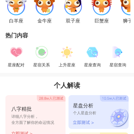
但是天秤座眼里，白羊座犯的一些小错误是如此的
可爱，他们只要一想起最初的感觉，就会找自己身
白羊座
金牛座
双子座
巨蟹座
狮子
上的问题，完全不妨碍他们的感情。
热门内容
金牛座
和
摩羯座
星座配对
星宿关系
上升星座
星座查询
星宿查询
金牛和摩羯的爱情虽然不会轰轰烈烈，但是细
水长流的爱情也很让人羡慕了，他们的爱情不会因
个人解读
为时间的的流逝而变淡，两个的组合婚后是那么的
甜蜜，双方对于感情的走向和目标有着较大的一致
星盘分析
八字精批
性，只会随着岁月的推移而更加柔情蜜意。金牛和
个人星盘分析
详细八字分析，
摩羯愿意为了共同的未来而制定务实的计划，两个
全方面了解你的命运情况
的组合绝对是生活的最好的。