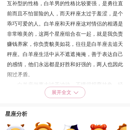
互补型的性格，白羊男的性格比较要强，是勇往直
前而且不怕冒险的人，而天秤座太过于羞涩，是个
乖巧可爱的人。白羊座和天秤座这对情侣的相遇是
非常唯美的，这两个星座组合在一起，就是我负责
赚钱养家，你负责貌美如花，往往是白羊座去追天
秤座。白羊座生活中从不遮遮掩掩，善于表达自己
的感情，他们永远都是好胜和好强的，两人也因此
闹过矛盾。
白羊座做事太过于冲动，不懂得拐弯抹角，经
展开全文
常会惹一些小麻烦，虽然某个时候很情绪化，但是
白羊座的人还是很疼爱天秤座的人。白羊座的人希
星座分析
望自己在工作上能够有所成就，因为一些太过直接
的言语而伤害天秤座，虽然可能会有一些小争吵，