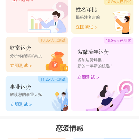
金牛座
和
摩羯座
一旦认定了对方就是一生一
姓名详批
揭秘姓名吉凶
世，他们对恋情十分的有安全感和责任感，两人总
是回努力奋斗让彼此过上幸福的生活，他们都不善
于表达彼此的心意，但是他们的感情不是三分钟热
财富运势
度，也不是图一时新鲜，能把对爱情的信念坚持到
紫微流年运势
分析你的财富高度
各项运势详批，
最后。他们在日常生活中为彼此付诸实际行动，会
新的一年新的机遇！
在婚后更加努力地工作，就算日子经受着柴米油盐
的考验，也会更加认真地对待自己的家庭，认真对
事业运势
待彼此。
解读您的事业天赋
射手座
和
处女座
恋爱情感
射手座
是一个洒脱自由的人，
处女座
对待爱情