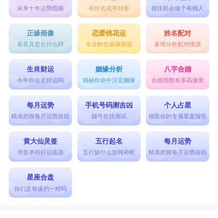
直都无法放下对方，尽管狮子座的人有很强的控制
未来十年运势指南
有好名就有好命
抓住机会做个有钱人
权，一般的人很难接受，可是这样也让水瓶座的人
正缘画像
恋爱桃花运
姓名配对
感到了安全感，并且觉得狮子座的人非常的真实。
看看真爱长什么样
专业解答姻缘困惑
多维分析配对情况
最后他们在会后知后觉，感受到对方对自己的重要
生肖财运
姻缘分析
八字合婚
性，原来内心一直忘不了的一直是对方，在内心深
今年你会走好运吗
揭秘你命中注定姻缘
合婚指数有多高速查
处想念的那个人，也是对方，所以两人很快又会旧
每月运势
手机号码测吉凶
个人占星
情复燃，最终还是会在一起。
精准把握每月运势吉凶
靓号在线测试
领取你的专属星盘报告
星座乐原创文章，转载需注明出处
黄大仙灵签
五行起名
每月运势
求签求得好运连连
五行缺什么如何补旺
精准把握每月运势吉凶
星座合盘
你们是有缘的一对吗