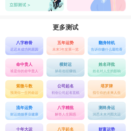
一直找寻的伴侣就是对方。
水瓶座
和
狮子座
更多测试
狮子座
人本身就像是太阳一样，是一个非常棒
八字称骨
五年运势
翻身转机
迟迟未成功的原因
未来5年发展一览
告诉你赚什么最吃香
的星座，自信又闪耀，
水瓶座
的人非常懂得调情，
巴不得一天二十四小时和你黏在一起。狮子座的人
命中贵人
横财运
姓名详批
谁是你的命中贵人
躺着都能赚钱
姓名对人生的影响
不喜欢把事情藏在心里，水瓶座是个很温柔的人，
会静静聆听狮子座分享自己的快乐，在水瓶座的人
紫微斗数
公司起名
塔罗牌
预测你一生的命运
初创公司起名玄机
指引你的未来人生
面前狮子有什么就说什么。但是当爱情的新鲜感和
热劲消失后，水瓶座和狮子座会进入冷淡期，彼此
流年运势
八字精批
测终身运
会觉得这不是真正的爱情，有可能会分手。
财运婚姻事业健康
解答人生困惑
洞悉未来鸿图大运
虽然水瓶座和狮子座分手了，但是他们内心一
十年大运
八字起名
财富运势