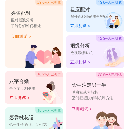
完美严苛，两不相交的两个人走到一起，真的是命
星座配对
姓名配对
解开你和他的缘分密码
中注定，冥冥中自有安排的。有精神洁癖的处女座
配对指数分析
了解你们如何相处
们，觉得为了金钱的爱情不光彩，对感情是很认真
负责的，射手座的人在感情上比较随意，什么都听
姻缘分析
从处女座的安排。处女座在感情中不太自信，两个
透视姻缘时机
人最开始在一起的时候会彼此受伤。
射手座和处女座是一对注定要同甘共苦的情
侣，两人情窦初开的时候不懂得珍惜对方，但是每
八字合婚
命中注定另一半
合八字，测姻缘
个人都会在感情里犯错，虽然给对方带来了伤害，
单身姻缘大解析
适时把握脱单时机和方法
但是只有真心弥补对方，彼此之间的爱情就不会受
到伤害。随着两人内心越来越成熟，处女座能够更
恋爱桃花运
大胆的去爱了，大家都认识到彼此是自己的真爱，
你一生会遇到几朵桃花