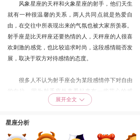
风象
星座
的天秤和
火象星座
的射手，他们天生
就有一种很温馨的关系，两人共同点就是热爱自
由，在交往中所表现出来的气氛也被大家所羡慕。
射手座
是比
天秤座
还要热情的人，
天秤座
的人很喜
欢刺激的感觉，也比较追求时尚，这段感情能否发
展，取决于双方对待感情的态度。
很多人不认为射手座会为某段感情停下对自由
的向往，因为射手座外表看起来有一些花心的感
展开全文
觉，射手追求自由，不受拘束，但是一旦遇到真正
对的人射手座会全身心地投入。在射手座面对天秤
星座分析
座的时候，总是放弃自由的生活，就想一直陪伴在
天秤座的旁边，看起来花心也是因为他们还没遇到