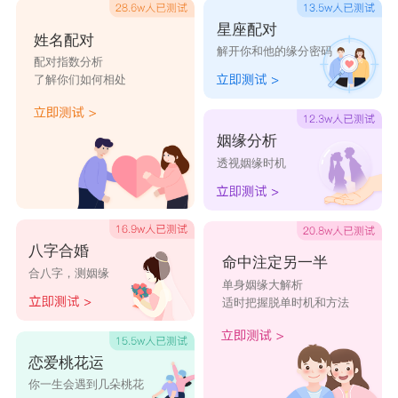
天秤座的人会被射手开朗的性格和丰富的知识
星座配对
姓名配对
解开你和他的缘分密码
所吸引，而天秤座在射手座眼里也是很受欢迎的，
配对指数分析
了解你们如何相处
两个星座都很迷人，所以不可避免地会有竞争对
手。但是对他们来说往往能够很好的解决这些追求
姻缘分析
者，两个人可以一起面对未来的挑战，大多数人对
透视姻缘时机
天秤座和射手座的看待并不乐观，可是对他们来
说，所有的麻烦都不再是麻烦。
八字合婚
命中注定另一半
合八字，测姻缘
一旦坠入爱河，心理就包含了许多美好的东
单身姻缘大解析
适时把握脱单时机和方法
西，这样的情况比一种冷漠、一种激情要好。开朗
的性格是如此的有益，天秤和射手座遇到什么事情
恋爱桃花运
都微笑面对，在这份感情中他们都感受到更多的关
你一生会遇到几朵桃花