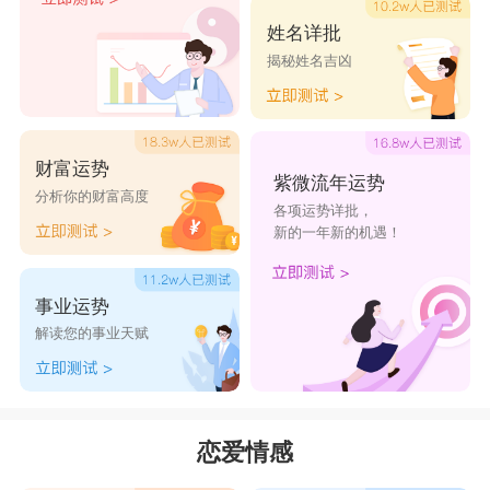
这样的相处模式，让两个人都很自在舒服，并且能
姓名详批
揭秘姓名吉凶
让射手座的人定下心来。射手座常常想象着广阔的
理想，天秤座则比较追求实际，关注的地方是人与
人之间的交流，但这不影响二人感情。
财富运势
紫微流年运势
分析你的财富高度
各项运势详批，
不过天秤和射手在交流时产生一些障碍，因为
新的一年新的机遇！
天秤表达比较委婉，而射手的人太过直爽，但是他
们会去平衡自身的某些特质，一直磨合到能够和睦
事业运势
相处。射手座能为给另一半分担，再加上射手座也
解读您的事业天赋
是非常聪明的，在射手座的努力下，天秤座也会越
来越幸福，他们会在生活的实际行动中做同样的事
情。
恋爱情感