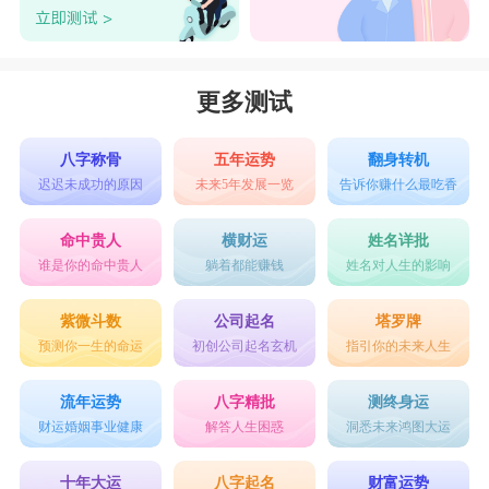
爱，很多人都是没有办法抵抗的，这种相处模式令
大家都很适应。
更多测试
天秤座会很欣赏射手座这种合群的性格，对待
爱情的态度不那么固执，在面对爱情的时候难免会
八字称骨
五年运势
翻身转机
迟迟未成功的原因
未来5年发展一览
告诉你赚什么最吃香
自私，但是射手座能够体谅天秤座的自私。在感情
中所有矛盾的问题都来自于对方的情感态度，在这
命中贵人
横财运
姓名详批
谁是你的命中贵人
躺着都能赚钱
姓名对人生的影响
方面天秤和射手座做得很好，他们对对方的态度都
很好。
紫微斗数
公司起名
塔罗牌
预测你一生的命运
初创公司起名玄机
指引你的未来人生
在感情中两个人粘得太紧，会令对方感到不舒
流年运势
八字精批
测终身运
服，甚至会觉得不自由。但这种事情不会发生在天
财运婚姻事业健康
解答人生困惑
洞悉未来鸿图大运
秤座和射手之间，因为他们两的想法不谋而合，都
十年大运
八字起名
财富运势