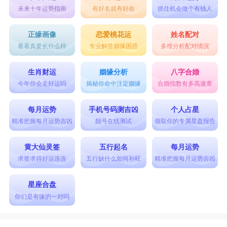
会给对方自由的空间，用实际行动来表达自己的
未来十年运势指南
有好名就有好命
抓住机会做个有钱人
爱，两个人的结合既神圣又庄严。天秤和射手座的
正缘画像
恋爱桃花运
姓名配对
性格相似，相处时总是有对不完话，性格相同的两
看看真爱长什么样
专业解答姻缘困惑
多维分析配对情况
个人会更配，他们的感情就是通过共同爱好一点点
生肖财运
姻缘分析
八字合婚
的培养起来，似乎这一切都是他们想要的爱情，这
今年你会走好运吗
揭秘你命中注定姻缘
合婚指数有多高速查
一配对是成功和幸福美满的。
每月运势
手机号码测吉凶
个人占星
星座乐原创文章，转载需注明出处
精准把握每月运势吉凶
靓号在线测试
领取你的专属星盘报告
黄大仙灵签
五行起名
每月运势
求签求得好运连连
五行缺什么如何补旺
精准把握每月运势吉凶
星座合盘
你们是有缘的一对吗