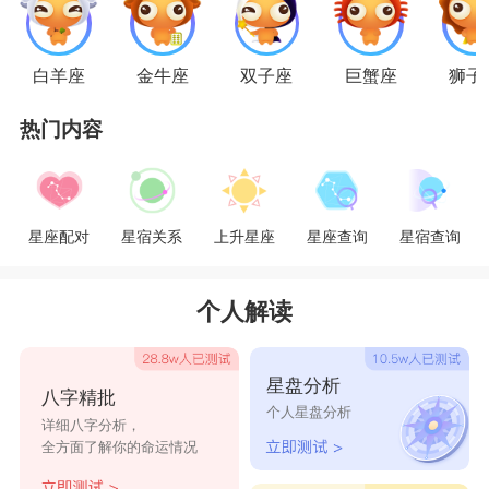
重要的人，而天秤座的人对他们来说是拒绝一切的
理由。
白羊座
金牛座
双子座
巨蟹座
狮子
热门内容
天秤座和射手座能够成为一对最光鲜照人和理
想主义的伴侣。射手座会用自己全部的爱意告诉天
秤座，自己是能带给他们幸福的人，对待爱情不是
星座配对
星宿关系
上升星座
星座查询
星宿查询
体验一下就好，而是非常认真的对待。射手座的人
喜爱旅行，以此来增加自己的阅历，而天秤也喜欢
个人解读
和人群交往，参于各种社交活动，他们都是重视精
神、追求心智的代表人物。
星盘分析
八字精批
个人星盘分析
详细八字分析，
热爱自由的射手，会被天秤座的人无限包容，
全方面了解你的命运情况
会给天蝎想要的自由，选择配合他们的兴趣爱好，