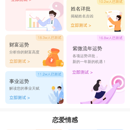
双鱼座和
巨蟹座
、
天蝎座
、
金牛座
最配。双鱼
姓名详批
揭秘姓名吉凶
座的人性格非常的复杂，情绪波动起伏大，但是他
们很善良单纯，很容易对人放下戒心，敏感和缺乏
安全感是他们最大的特点。
财富运势
1. 双鱼座与
巨蟹座
同为水象
星座
，受其影响，
紫微流年运势
分析你的财富高度
各项运势详批，
他们都很注重感情的交流和波动，对于感情的感受
新的一年新的机遇！
力也很强，同样都将爱视若珍宝，对于安全感的渴
求会让他们非常注重给对方安全感。
事业运势
2. 同为
水象星座
的双鱼座和
天蝎座
都是十分重
解读您的事业天赋
情的人，两人内心都敏感多情，是所有星座搭配中
最适合的一对。
3. 梦幻多情的双鱼座和坚韧踏实的
金牛座
在一
恋爱情感
起实际上是十分互补的。双鱼浪漫有情调，富有艺