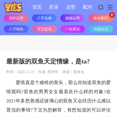
首页
星座
运势
配对
流年运势
八字合婚
婚姻运势
姓名配对
八字精批
宝宝起名
一生财运
结婚吉日
最新版的双鱼天定情缘，是ta?
时间：2020-12-22
作者: 思华年
来源：星座乐
爱情真是个难啃的骨头，那么你知道双鱼的爱
情观吗?双鱼的男男女女最喜欢什么样的对象?在
2021年多愁善感还玻璃心的双鱼又会经历什么难以
置信的事情?下文为您解答，有想知道的可以评论