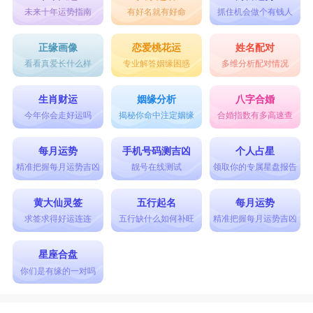
对于感情，双鱼座有时候是太过执着，太过较
未来十年运势指南
有好名就有好命
抓住机会做个有钱人
真。只要喜欢上的人，不管这个人是否合适或者对
正缘画像
恋爱桃花运
姓名配对
方的想法，双鱼座总是会固执的想要追求，想要去
看看真爱长什么样
专业解答姻缘困惑
多维分析配对情况
打动对方。
生肖财运
姻缘分析
八字合婚
2.表白被拒
今年你会走好运吗
揭秘你命中注定姻缘
合婚指数有多高速查
双鱼座对于爱情的向往是很执着的，他们期待
每月运势
手机号码测吉凶
个人占星
一份纯粹的爱情。对于缺乏安全感的双鱼座来说，
精准把握每月运势吉凶
靓号在线测试
领取你的专属星盘报告
被拒绝表白，会给双鱼座带来心灵上的打击，让双
黄大仙灵签
五行起名
每月运势
鱼第一时间不知所措。
求签求得好运连连
五行缺什么如何补旺
精准把握每月运势吉凶
3.难以放手
即使表白被拒绝，双鱼座不可能很快就会满血
星座合盘
你们是有缘的一对吗
复活，毕竟在这段感情他们也是投入很深的情感才
会去表白。