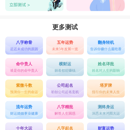
双鱼男最配星座：巨蟹女
双鱼座与巨蟹座同为水象星座，受其影响，他
们都很注重感情的交流和波动，对于感情的感受力
更多测试
也很强，他们同样都将爱视若珍宝，对于安全感的
渴求会让他们非常注重给对方安全感。从恋爱观上
八字称骨
五年运势
翻身转机
迟迟未成功的原因
未来5年发展一览
告诉你赚什么最吃香
看，巨蟹重视稳定和实际的爱情，双鱼要求全心全
意地照顾和爱情。两人兴致相投，生活方式一致。
命中贵人
横财运
姓名详批
谁是你的命中贵人
躺着都能赚钱
姓名对人生的影响
很容易产生一见倾心的情况。双鱼男和巨蟹女有个
共同的点，就是懂得体贴人、善解人意，他们将是
紫微斗数
公司起名
塔罗牌
预测你一生的命运
初创公司起名玄机
指引你的未来人生
非常默契的一对。
流年运势
八字精批
测终身运
2021年双鱼需注意的爱情劫：
财运婚姻事业健康
解答人生困惑
洞悉未来鸿图大运
1. 爱得痴迷
十年大运
八字起名
财富运势