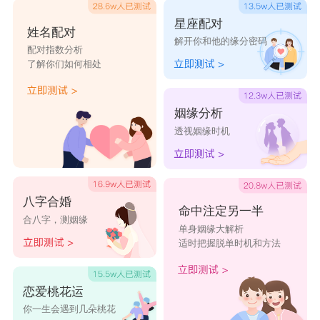
术家的气息。这填补了实际沉稳的金牛因为过于实
星座配对
姓名配对
解开你和他的缘分密码
际产生的感情空缺。
配对指数分析
了解你们如何相处
双鱼女最配星座：巨蟹男
姻缘分析
双鱼座的女生是典型的小女生，天真烂漫爱幻
透视姻缘时机
想，对生活充满期待，但缺乏应对的能力。她们的
存在是为了满足那些大男子主义。她们希望自己能
够一直被当成小女孩，永远都天真浪漫。而在感情
八字合婚
命中注定另一半
合八字，测姻缘
中，巨蟹会变得善妒且占有欲强，一反平时给大众
单身姻缘大解析
适时把握脱单时机和方法
温柔的形象。同为
水象星座
，双鱼和巨蟹会十分有
默契，彼此心照不宣，能够和谐相处。
恋爱桃花运
你一生会遇到几朵桃花