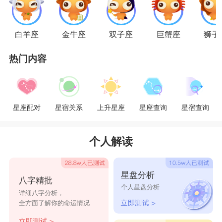
运和缘分的力量会将那个命定的恋人带到自己身
边，她们心中常怀憧憬。会去寻求虚伪的安全感，
白羊座
金牛座
双子座
巨蟹座
狮子
懂得利用女生温柔如水的力量去融化男生，激发男
热门内容
生们的保护欲，能很快俘虏她们的心。
双鱼座喜欢什么样的恋爱对象
星座配对
星宿关系
上升星座
星座查询
星宿查询
双鱼座的男生喜欢可爱善良，纯真自然，我见
犹怜的女生，这样能够激发他们的保护欲。他们不
个人解读
喜欢过于强势的女生，这会打压他们的自信心。他
们喜欢的女生是能够认可双鱼男的，体贴暖心的类
星盘分析
八字精批
型。
个人星盘分析
详细八字分析，
全方面了解你的命运情况
双鱼座和什么
星座
最配