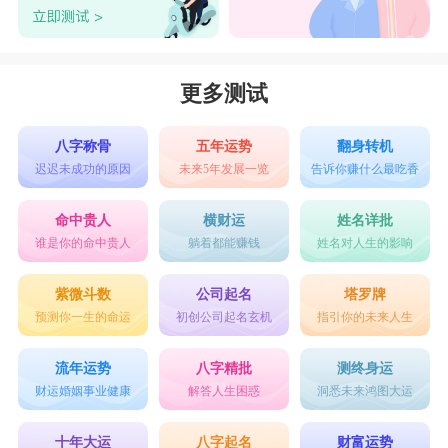
更多测试
八字称骨
五年运势
翻身转机
迟迟未成功的原因
未来5年发展一览
告诉你赚什么最吃香
命中贵人
横财运
姓名详批
谁是你的命中贵人
躺着都能赚钱
姓名对人生的影响
紫微斗数
公司起名
塔罗牌
预测你一生的命运
初创公司起名玄机
指引你的未来人生
流年运势
八字精批
测终身运
财运婚姻事业健康
解答人生困惑
洞悉未来鸿图大运
十年大运
八字起名
财富运势