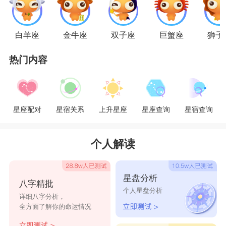
是生活中最不可或缺的必需品，失去爱情会让他们
感觉到很孤单，所以他们得到爱情就会非常珍惜，
白羊座
金牛座
双子座
巨蟹座
狮子
以至于在分手后会难以走出来。双鱼座人很念旧，
热门内容
心中永远都会给旧爱留下一个重要的位置，虽然他
们会再次追求爱情，但有了新欢，也无法忘记旧
爱。
星座配对
星宿关系
上升星座
星座查询
星宿查询
星座乐原创文章，转载需注明出处
个人解读
星盘分析
八字精批
个人星盘分析
详细八字分析，
全方面了解你的命运情况