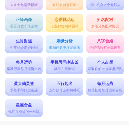
未来十年运势指南
有好名就有好命
抓住机会做个有钱人
正缘画像
恋爱桃花运
姓名配对
看看真爱长什么样
专业解答姻缘困惑
多维分析配对情况
生肖财运
姻缘分析
八字合婚
今年你会走好运吗
揭秘你命中注定姻缘
合婚指数有多高速查
每月运势
手机号码测吉凶
个人占星
精准把握每月运势吉凶
靓号在线测试
领取你的专属星盘报告
黄大仙灵签
五行起名
每月运势
求签求得好运连连
五行缺什么如何补旺
精准把握每月运势吉凶
星座合盘
你们是有缘的一对吗