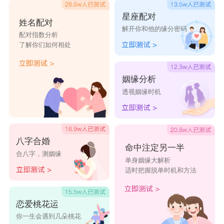
星座配对
姓名配对
解开你和他的缘分密码
配对指数分析
了解你们如何相处
姻缘分析
透视姻缘时机
八字合婚
命中注定另一半
合八字，测姻缘
单身姻缘大解析
适时把握脱单时机和方法
恋爱桃花运
你一生会遇到几朵桃花