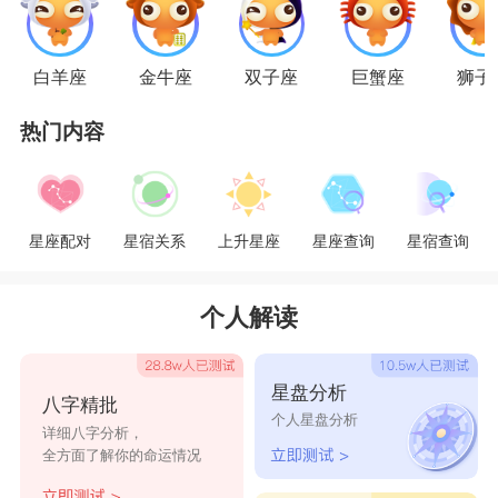
都是喜欢一种潇洒的状态，因为他们本身就是向往
着一种自由自在的状态，并不喜欢束缚，有着这样
白羊座
金牛座
双子座
巨蟹座
狮子
的性格之后，他们会碰撞出更多的生活化，能够有
热门内容
着一个非常美满的婚姻生活。
星座乐原创文章，转载需注明出处
星座配对
星宿关系
上升星座
星座查询
星宿查询
个人解读
星盘分析
八字精批
个人星盘分析
详细八字分析，
全方面了解你的命运情况