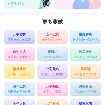
更多测试
八字称骨
五年运势
翻身转机
迟迟未成功的原因
未来5年发展一览
告诉你赚什么最吃香
命中贵人
横财运
姓名详批
谁是你的命中贵人
躺着都能赚钱
姓名对人生的影响
紫微斗数
公司起名
塔罗牌
预测你一生的命运
初创公司起名玄机
指引你的未来人生
流年运势
八字精批
测终身运
财运婚姻事业健康
解答人生困惑
洞悉未来鸿图大运
十年大运
八字起名
财富运势