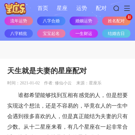
首页
星座
运势
配对
流年运势
八字合婚
婚姻运势
姓名配对
八字精批
宝宝起名
一生财运
结婚吉日
天生就是夫妻的星座配对
时间：2021-01-02
作者: 修仙小云
来源：星座乐
谁都希望能够找到互相有感觉的人，但是想要
实现这个想法，还是不容易的，毕竟在人的一生中
会遇到很多喜欢的人，但是真正能结为夫妻的只有
少数。从
十二
星座
来看，有几个
星座
在一起非常合