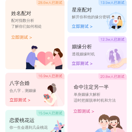
星座配对
姓名配对
解开你和他的缘分密码
配对指数分析
了解你们如何相处
姻缘分析
透视姻缘时机
八字合婚
命中注定另一半
合八字，测姻缘
单身姻缘大解析
适时把握脱单时机和方法
恋爱桃花运
你一生会遇到几朵桃花