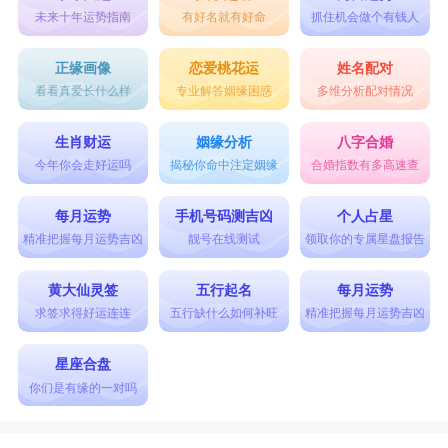
未来十年运势指南
有好名就有好命
抓住机会做个有钱人
正缘画像
恋爱桃花运
姓名配对
看看真爱长什么样
专业解答姻缘困惑
多维分析配对情况
生肖财运
姻缘分析
八字合婚
今年你会走好运吗
揭秘你命中注定姻缘
合婚指数有多高速查
每月运势
手机号码测吉凶
个人占星
精准把握每月运势吉凶
靓号在线测试
领取你的专属星盘报告
黄大仙灵签
五行起名
每月运势
求签求得好运连连
五行缺什么如何补旺
精准把握每月运势吉凶
星座合盘
你们是有缘的一对吗