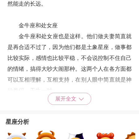
然能走的长远。
金牛座
和
处女座
金牛座
和
处女座
也是这样。他们做夫妻简直就
是再合适不过了，因为他们都是
土象星座
，做事都
比较实际，感情也比较平稳，不会说控制不住自己
的情绪，搞得大吵大闹那种。这两个人在各方面都
可以互相理解，互相支持，在别人眼中简直就是神
仙眷侣，天生一对。
展开全文
水瓶座
和
天秤座
星座分析
对于水瓶和
天秤座
的话，我们来说其实他们也
是有着很好的夫妻缘的，因为他们对于自己的生活