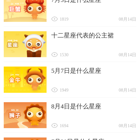
1819
08月14日
十二星座代表的公主裙
1530
08月14日
5月7日是什么星座
1949
08月14日
8月4日是什么星座
1694
08月14日