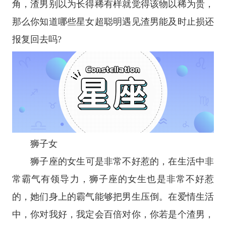
角，渣男别以为长得稀有样就觉得该物以稀为贵，
那么你知道哪些星女超聪明遇见渣男能及时止损还
报复回去吗?
狮子女
狮子座
的女生可是非常不好惹的，在生活中非
常霸气有领导力，
狮子座
的女生也是非常不好惹
的，她们身上的霸气能够把男生压倒。在爱情生活
中，你对我好，我定会百倍对你，你若是个渣男，