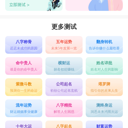
牌，不要看我们
水瓶座
表面一副人畜无害的样子，
看上去很平和，但是水瓶座女生斗起渣男来也绝不
会手软的，她们能够看清渣男的一些俗套的手段，
更多测试
渣男如果想要伤害水瓶女，她们肯定会让你们痴不
了兜着走。当然如果有很多渣男不服，试图一直试
八字称骨
五年运势
翻身转机
迟迟未成功的原因
未来5年发展一览
告诉你赚什么最吃香
探水瓶座女生，更是会被她们玩的团团转，从此你
们悲惨的日子就要开始了，水瓶座女生也绝对是渣
命中贵人
横财运
姓名详批
谁是你的命中贵人
躺着都能赚钱
姓名对人生的影响
男的克星了。
水瓶女非常敏感，无论是对事物变化还是人的
紫微斗数
公司起名
塔罗牌
预测你一生的命运
初创公司起名玄机
指引你的未来人生
情绪变化总能敏锐的捕捉到。所以对于渣男这种生
物，水瓶女自然能迅速分辨出来。但是她们也不会
流年运势
八字精批
测终身运
第一时间戳穿对方，而是会选择静观其变。水瓶女
财运婚姻事业健康
解答人生困惑
洞悉未来鸿图大运
很讨厌不负责任的渣男，所以渣男遇到了水瓶女，
十年大运
八字起名
财富运势