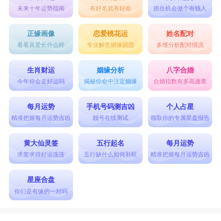
只能自认倒霉，因为水瓶女是不会轻易放过他们
未来十年运势指南
有好名就有好命
抓住机会做个有钱人
的。
正缘画像
恋爱桃花运
姓名配对
星座乐原创文章，转载需注明出处
看看真爱长什么样
专业解答姻缘困惑
多维分析配对情况
生肖财运
姻缘分析
八字合婚
今年你会走好运吗
揭秘你命中注定姻缘
合婚指数有多高速查
每月运势
手机号码测吉凶
个人占星
精准把握每月运势吉凶
靓号在线测试
领取你的专属星盘报告
黄大仙灵签
五行起名
每月运势
求签求得好运连连
五行缺什么如何补旺
精准把握每月运势吉凶
星座合盘
你们是有缘的一对吗