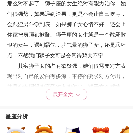
那么对不起了，狮子座的女生绝对有能力治你，她
们很强势，如果遇到渣男，更是不会让自己吃亏，
会跟渣男斗争到底，如果狮子女心情不好，还会上
你家把房顶都掀翻。狮子座的女生就是一个敢爱敢
恨的女生，遇到霸气，脾气暴的狮子女，还是乖巧
点，不然我们狮子女可是会闹得鸡犬不宁。
其实狮子女的占有欲极强，她们很需要对方表
现出对自己的爱的有多深，不停的要求对方付出，
并且心安理得的享受对方的付出，狮子女在感情中
展开全文
就犹如一个吸血鬼，不停的吸取对方的能量，直到
对方无法承受，她们再轻飘飘的来一句你不够爱
星座分析
我，狮子女也算是渣女中的代表了。