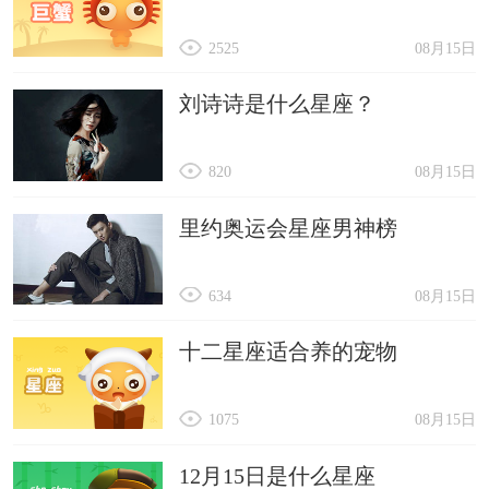
了。随和一点，才能招桃花~
2525
08月15日
天蝎座：忘掉你的旧情人吧!还有很多更好的
刘诗诗是什么星座？
人在等你呢!
射手座
：真的想脱单就要安分一点，别天天浪
820
08月15日
得飞起。
里约奥运会星座男神榜
摩羯座
：让朋友来牵线搭桥，这样更靠谱。
水瓶座
：找到目标以后，猛放电，加足马力，
634
08月15日
不要让别人抢走了哦!
双鱼座：走出童话故事吧~找个合适的，对你
十二星座适合养的宠物
好的就行。
都说爱情其实不需要时间，而是需要知心，浪
1075
08月15日
漫也不需要永远，温暖才需要，那么在这边祝有对
12月15日是什么星座