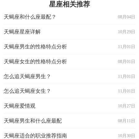
星座相关推荐
加注意。
双子座的人对待爱情更愿意主动出击，他们喜
天蝎座和什么座最配？
08月04日
欢挑战，喜欢新鲜事物，对于爱情主动出击更能带
天蝎座星座详解
10月29日
给他们挑战和刺激，在这过程中追求到对方，更能
天蝎座男生的性格特点分析
11月01日
激发双子座的好胜心。双子座的人喜欢爱与被爱的
感觉，有时候是主动的一方，有时候也愿意享受恋
天蝎座女生的性格特点分析
08月01日
人对自己的付出。但是双子座在爱情上的缺点就
怎么追天蝎座男生？
11月01日
是，保鲜期过短，他们喜欢新鲜，喜欢挑战，一旦
怎么追天蝎座女生？
11月01日
遇到更好的，便会抛弃现有的一切去追逐新的事物
和人。因此双子座给人的感觉就是花心，而且双子
天蝎座爱情观
10月27日
座能言善辩，更会给人花言巧语的形象。
天蝎座男生和什么座最配
08月11日
天蝎座适合的职业推荐指南
10月30日
十二
星座
怎么快速脱单?