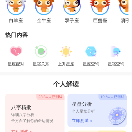
缘分这种东西，谁都说不准会在什么时候突然来到
你身边。所以在缘分来之前，天蝎只要做好准备就
白羊座
金牛座
双子座
巨蟹座
狮子
好了。要留意一下身边的异性，也许某个巧合的时
热门内容
间点，你们就会走到一起。
天蝎座的人对于爱情是非常专一的，但他们一
旦认定对方是自己想要选择的人，他们一定会付出
星座配对
星宿关系
上升星座
星座查询
星宿查询
自己的真心和一切努力，全心全意的对待对方。但
是如果对方背叛自己，那么天蝎座的人的报复心会
个人解读
爆发出来，用尽自己全部的经历去实施复仇反感。
因此和天蝎座的人在一起是非常有压力的。天蝎座
星盘分析
八字精批
强大的占有欲要求你必须，付出和他们相同的情
个人星盘分析
详细八字分析，
感，全心全意的回馈。
全方面了解你的命运情况