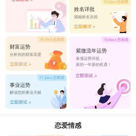
第三名：
双鱼座
姓名详批
揭秘姓名吉凶
单身的
双鱼座
今年有望遇见心仪的对象，天时
地利人和，一切都指向美好的姻缘际会。单身的双
鱼座很有希望脱单，已经有对象的双鱼座有着很强
财富运势
烈的结婚信息。感情上的不断升温会给双鱼带来很
紫微流年运势
分析你的财富高度
各项运势详批，
强烈的幸福感，好运连连!
新的一年新的机遇！
天性浪漫的双鱼，对待爱情他们既专一而又花
心。爱情对于双鱼来说，就如同鱼儿和水，是不可
事业运势
或缺的，他们时时刻刻都渴望这一段美好的爱情。
解读您的事业天赋
失恋的时候双鱼会很痛苦，但这种失恋的感觉去的
就像龙卷风，很快双鱼就能够投入到下一段感情，
好了伤疤忘了疼。
恋爱情感