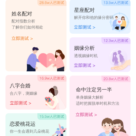
第四名：
天秤座
星座配对
姓名配对
解开你和他的缘分密码
2021年对于
天秤座
来说是很好的一年，二月份
配对指数分析
了解你们如何相处
的天秤在爱情上也会有很大的收获。单身的天秤有
望脱单，多多留意一下身边的朋友，可能有的人暗
姻缘分析
恋你已久，正准备趁着这个机会跟你告白。如果天
透视姻缘时机
秤有心仪的对象，也一定要把握机会，争取脱单成
功。
爱情对于天秤座来说是一件很美好的事情，他
八字合婚
命中注定另一半
合八字，测姻缘
们从小拥有纯真的梦想，渴望爱情的到来，憧憬一
单身姻缘大解析
适时把握脱单时机和方法
份美好的爱情。天秤座的人是天生的交际家，交际
和沟通能力强，是普遍的恋爱高手，他们对于爱情
恋爱桃花运
保持着一个高度的热情，把恋爱当成一种享受，不
你一生会遇到几朵桃花