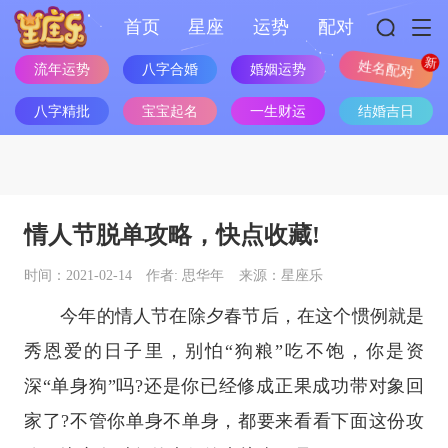
首页
星座
运势
配对
流年运势
八字合婚
婚姻运势
姓名配对
八字精批
宝宝起名
一生财运
结婚吉日
情人节脱单攻略，快点收藏!
时间：2021-02-14
作者: 思华年
来源：星座乐
今年的情人节在除夕春节后，在这个惯例就是
秀恩爱的日子里，别怕“狗粮”吃不饱，你是资
深“单身狗”吗?还是你已经修成正果成功带对象回
家了?不管你单身不单身，都要来看看下面这份攻