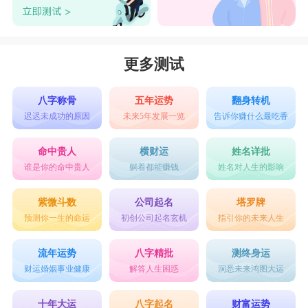
论是甜蜜还是苦涩，重要的是其中的过程。天秤座
在情感中是属于主动和被动相结合的
星座
，他们愿
意付出也享受对方的回馈，天秤座既现实又感性，
更多测试
如同天秤一般，努力维持着感情和生活的平衡，他
们不愿意被感情左右，也不会为了生活放弃自己的
八字称骨
五年运势
翻身转机
迟迟未成功的原因
未来5年发展一览
告诉你赚什么最吃香
最爱。
命中贵人
横财运
姓名详批
谁是你的命中贵人
躺着都能赚钱
姓名对人生的影响
第五名：
狮子座
二月份，
狮子座
的魅力指数大增，许多异性都
紫微斗数
公司起名
塔罗牌
预测你一生的命运
初创公司起名玄机
指引你的未来人生
为狮子的魅力所折服。所以，狮子座在二月份很可
能会走桃花运。如果有不错的告白对象，狮子座不
流年运势
八字精批
测终身运
妨试着交往看看，也许就会是你命中注定的另一
财运婚姻事业健康
解答人生困惑
洞悉未来鸿图大运
半。
十年大运
八字起名
财富运势