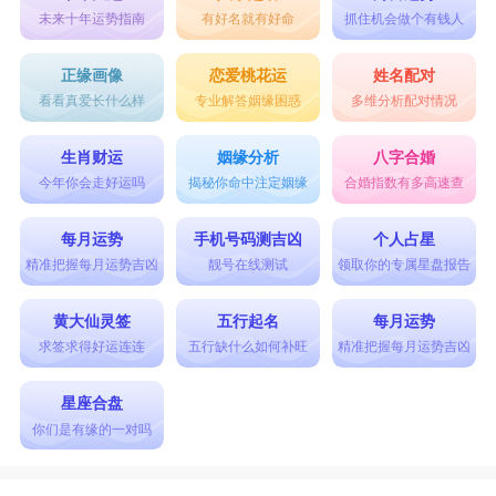
狮子座是热情果敢的，对于爱情他们渴望拥有
未来十年运势指南
有好名就有好命
抓住机会做个有钱人
一份轰轰烈烈的情感，谱写一段可歌可泣的恋爱篇
正缘画像
恋爱桃花运
姓名配对
章。他们知道自己想要的是什么，在爱情中属于主
看看真爱长什么样
专业解答姻缘困惑
多维分析配对情况
动的一方，遇到喜欢的对象会主动出击。高傲的狮
生肖财运
姻缘分析
八字合婚
子座对于爱情他们愿意屈尊降贵，尊重对方的喜
今年你会走好运吗
揭秘你命中注定姻缘
合婚指数有多高速查
好，但是并不意味着抛弃尊严，一旦触碰到自己的
每月运势
手机号码测吉凶
个人占星
底线，狮子座的人会毅然决然的离开，不做留恋。
精准把握每月运势吉凶
靓号在线测试
领取你的专属星盘报告
黄大仙灵签
五行起名
每月运势
第六名：
双子座
求签求得好运连连
五行缺什么如何补旺
精准把握每月运势吉凶
情场得意的
双子座
在情人节当然也不甘示弱，
双子座的异性缘一向很好，情人节轻轻松松就能脱
星座合盘
你们是有缘的一对吗
单。不过双子座要注意一下桃花太多的问题，有时
候桃花太多也不好处理，有可能出什么乱子，要多