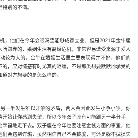
是特别的不满。
机，他们在今年会很渴望能够成家立业，但是2021年金牛座
人所嫌弃的，婚姻生活有离婚危机，非常容易遭受来源于爱人
是波动较为大的，金牛在婚姻生活里主要表现得并不好，他们的
下的，应对情感有时尤其的迟缓，不是那类想要默默地承受的
知道对方想要的是怎么样的。
跟另一半发生难以开解的矛盾，两人会因此发生小争小吵，你
情开始让你感到失望，所以今年双子座有可能跟另一半分手，
会幸福地走下去。双子座在今年也要注意金钱方面的事宜，他
他们会遇到诈骗，虽然相信自己不会被骗，可还是躲不掉损失