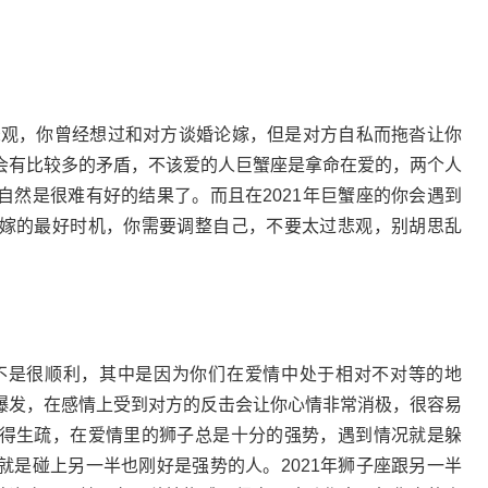
常悲观，你曾经想过和对方谈婚论嫁，但是对方自私而拖沓让你
会有比较多的矛盾，不该爱的人巨蟹座是拿命在爱的，两个人
自然是很难有好的结果了。而且在2021年巨蟹座的你会遇到
嫁的最好时机，你需要调整自己，不要太过悲观，别胡思乱
不是很顺利，其中是因为你们在爱情中处于相对不对等的地
爆发，在感情上受到对方的反击会让你心情非常消极，很容易
得生疏，在爱情里的狮子总是十分的强势，遇到情况就是躲
就是碰上另一半也刚好是强势的人。2021年狮子座跟另一半