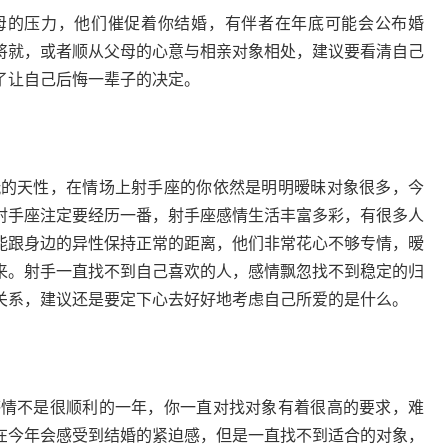
母的压力，他们催促着你结婚，有伴者在年底可能会公布婚
将就，或者顺从父母的心意与相亲对象相处，建议要看清自己
了让自己后悔一辈子的决定。
爱玩的天性，在情场上射手座的你依然是明明暧昧对象很多，今
射手座注定要经历一番，射手座感情生活丰富多彩，有很多人
能跟身边的异性保持正常的距离，他们非常花心不够专情，暧
来。射手一直找不到自己喜欢的人，感情飘忽找不到稳定的归
关系，建议还是要定下心去好好地考虑自己所爱的是什么。
感情不是很顺利的一年，你一直对找对象有着很高的要求，难
在今年会感受到结婚的紧迫感，但是一直找不到适合的对象，