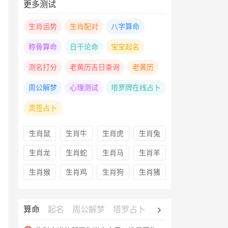
更多测试
生肖运势
生肖配对
八字算命
称骨算命
日干论命
宝宝起名
测名打分
老黄历吉日查询
老黄历
周公解梦
心理测试
塔罗牌在线占卜
灵签占卜
生肖鼠
生肖牛
生肖虎
生肖兔
生肖龙
生肖蛇
生肖马
生肖羊
生肖猴
生肖鸡
生肖狗
生肖猪
算命
起名
周公解梦
塔罗占卜
心理测试
老黄历