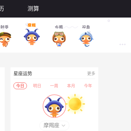
历
测算
星座运势
更多
今日
明日
一周
本月
今年
摩羯座