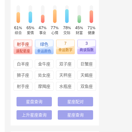
61
65
47
77
78
45
71
%
%
%
%
%
%
%
综合
爱情
事业
心情
交际
财富
健康
7
3
射手座
绿色
幸运数字
商谈指数
速配星座
幸运颜色
白羊座
金牛座
双子座
巨蟹座
狮子座
处女座
天秤座
天蝎座
射手座
摩羯座
水瓶座
双鱼座
星盘查询
星座配对
上升星座查询
星座查询